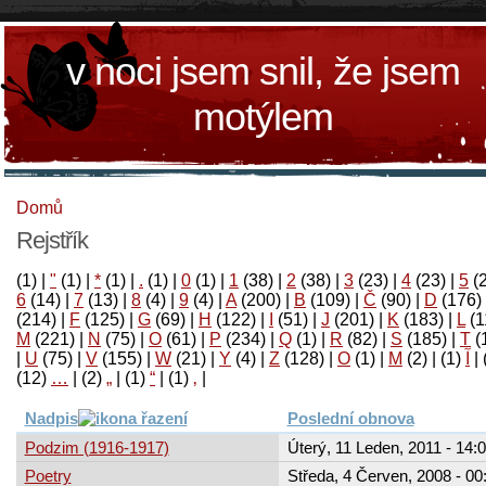
v noci jsem snil, že jsem
motýlem
Domů
Rejstřík
(1)
|
"
(1)
|
*
(1)
|
.
(1)
|
0
(1)
|
1
(38)
|
2
(38)
|
3
(23)
|
4
(23)
|
5
(
6
(14)
|
7
(13)
|
8
(4)
|
9
(4)
|
A
(200)
|
B
(109)
|
Č
(90)
|
D
(176)
(214)
|
F
(125)
|
G
(69)
|
H
(122)
|
I
(51)
|
J
(201)
|
K
(183)
|
L
(1
M
(221)
|
N
(75)
|
O
(61)
|
P
(234)
|
Q
(1)
|
R
(82)
|
S
(185)
|
T
(
|
U
(75)
|
V
(155)
|
W
(21)
|
Y
(4)
|
Z
(128)
|
Ο
(1)
|
М
(2)
|
(1)
آ
|
(12)
…
|
(2)
„
|
(1)
“
|
(1)
‚
|
Nadpis
Poslední obnova
Podzim (1916-1917)
Úterý, 11 Leden, 2011 - 14:
Poetry
Středa, 4 Červen, 2008 - 00