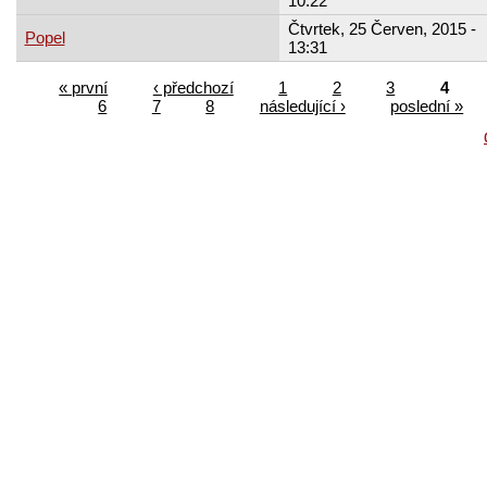
10:22
Čtvrtek, 25 Červen, 2015 -
Popel
13:31
« první
‹ předchozí
1
2
3
4
6
7
8
následující ›
poslední »