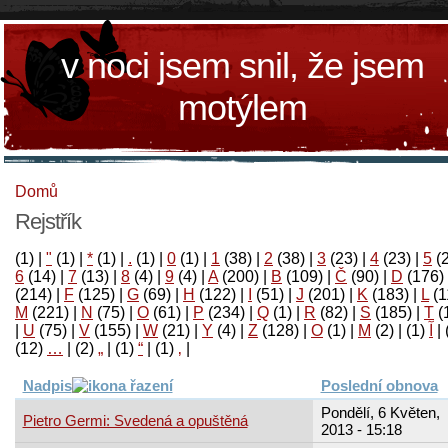
v noci jsem snil, že jsem
motýlem
Domů
Rejstřík
(1)
|
"
(1)
|
*
(1)
|
.
(1)
|
0
(1)
|
1
(38)
|
2
(38)
|
3
(23)
|
4
(23)
|
5
(
6
(14)
|
7
(13)
|
8
(4)
|
9
(4)
|
A
(200)
|
B
(109)
|
Č
(90)
|
D
(176)
(214)
|
F
(125)
|
G
(69)
|
H
(122)
|
I
(51)
|
J
(201)
|
K
(183)
|
L
(1
M
(221)
|
N
(75)
|
O
(61)
|
P
(234)
|
Q
(1)
|
R
(82)
|
S
(185)
|
T
(
|
U
(75)
|
V
(155)
|
W
(21)
|
Y
(4)
|
Z
(128)
|
Ο
(1)
|
М
(2)
|
(1)
آ
|
(12)
…
|
(2)
„
|
(1)
“
|
(1)
‚
|
Nadpis
Poslední obnova
Pondělí, 6 Květen,
Pietro Germi: Svedená a opuštěná
2013 - 15:18