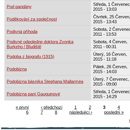
Středa, 1 Červenec
Pod pandány
2015 - 13:03
Čtvrtek, 25 Červen
Poděkování za společnost
2015 - 13:43
Sobota, 2 Červenec
Podivná příhoda
2011 - 13:53
Podivné odpoledne doktora Zvonka
Sobota, 4 Červen,
Burkeho / Bludiště
2011 - 00:31
Úterý, 16 Červen,
Podoba z biografu (1915)
2015 - 11:18
Pátek, 26 Červen,
Podobizna
2015 - 14:03
Úterý, 7 Červenec,
Podobizna básníka Stephana Mallarméa
2015 - 09:00
Středa, 1 Červenec
Podobizna paní Gauguinové
2015 - 14:29
« první
‹ předchozí
1
2
3
4
6
7
8
následující ›
poslední »