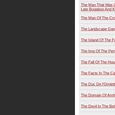
The Man That Was U
Late Bugaboo And 
The Man Of The Cr
The Landscape Gar
The Island Of The F
The Imp Of The Per
The Fall Of The Ho
The Facts In The C
The Duc De l’Omlet
The Domain Of Arn
The Devil In The Bel