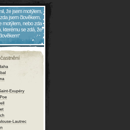
nil, že jsem motýlem,
 zda jsem člověkem,
 je motýlem, nebo zda
, kterému se zdá, že
 člověkem“
účastnění
daha
bal
íma
Saint-Exupéry
 Poe
ell
et
ch
ulouse-Lautrec
in