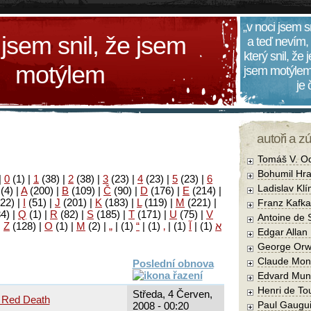
„v noci jsem s
 jsem snil, že jsem
a teď nevím,
který snil, že
motýlem
jsem motýlem
je
autoři a z
Tomáš V. O
Bohumil Hra
|
0
(1)
|
1
(38)
|
2
(38)
|
3
(23)
|
4
(23)
|
5
(23)
|
6
Ladislav Kl
(4)
|
A
(200)
|
B
(109)
|
Č
(90)
|
D
(176)
|
E
(214)
|
22)
|
I
(51)
|
J
(201)
|
K
(183)
|
L
(119)
|
M
(221)
|
Franz Kafka
34)
|
Q
(1)
|
R
(82)
|
S
(185)
|
T
(171)
|
U
(75)
|
V
Antoine de 
|
Z
(128)
|
Ο
(1)
|
М
(2)
|
„
|
(1)
“
|
(1)
‚
|
(1)
آ
|
(1)
א
Edgar Allan
George Orw
Claude Mon
Poslední obnova
Edvard Mun
Henri de To
Středa, 4 Červen,
 Red Death
Paul Gaugu
2008 - 00:20