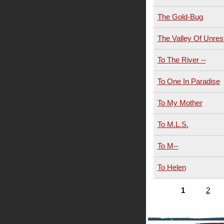
The Gold-Bug
The Valley Of Unres
To The River --
To One In Paradise
To My Mother
To M.L.S.
To M--
To Helen
1
2