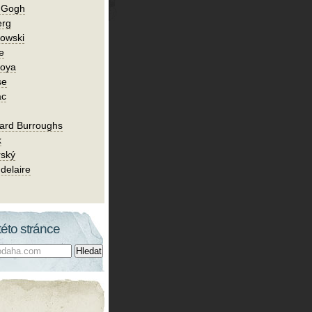
n Gogh
erg
owski
e
Goya
se
ac
ard Burroughs
k
rský
delaire
této stránce