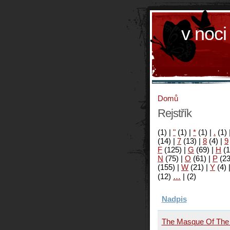
v noci
Domů
Rejstřík
(1)
|
"
(1)
|
*
(1)
|
.
(1)
(14)
|
7
(13)
|
8
(4)
|
9
F
(125)
|
G
(69)
|
H
(1
N
(75)
|
O
(61)
|
P
(2
(155)
|
W
(21)
|
Y
(4)
(12)
…
|
(2)
Nadpis
The Masque Of The