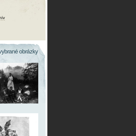
hív
vybrané obrázky