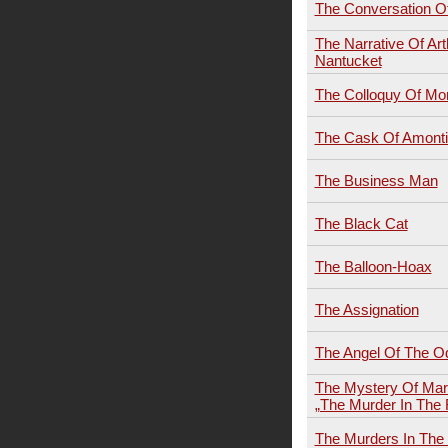
The Conversation O
The Narrative Of A
Nantucket
The Colloquy Of Mo
The Cask Of Amonti
The Business Man
The Black Cat
The Balloon-Hoax
The Assignation
The Angel Of The O
The Mystery Of Mari
„The Murder In The
The Murders In The