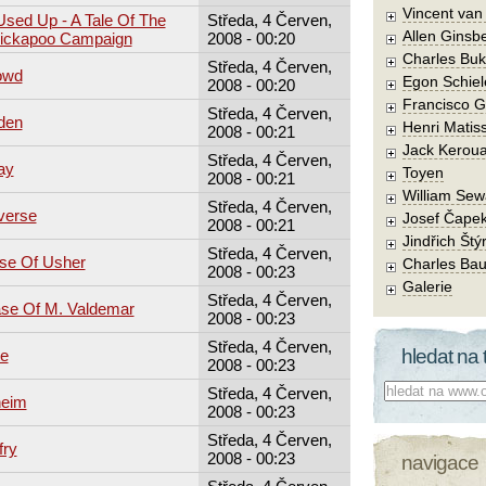
Vincent va
sed Up - A Tale Of The
Středa, 4 Červen,
Allen Ginsb
Kickapoo Campaign
2008 - 00:20
Charles Buk
Středa, 4 Červen,
owd
Egon Schiel
2008 - 00:20
Francisco 
Středa, 4 Červen,
den
Henri Matis
2008 - 00:21
Jack Kerou
Středa, 4 Červen,
ay
Toyen
2008 - 00:21
William Sew
Středa, 4 Červen,
verse
Josef Čape
2008 - 00:21
Jindřich Štý
Středa, 4 Červen,
use Of Usher
Charles Bau
2008 - 00:23
Galerie
Středa, 4 Červen,
ase Of M. Valdemar
2008 - 00:23
Středa, 4 Červen,
hledat na 
te
2008 - 00:23
Co hledat:
Středa, 4 Červen,
heim
2008 - 00:23
Středa, 4 Červen,
fry
2008 - 00:23
navigace