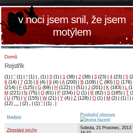
v noci jsem snil, že jsem
motýlem
Domů
Rejstřík
(1)
|
"
(1)
|
*
(1)
|
.
(1)
|
0
(1)
|
1
(38)
|
2
(38)
|
3
(23)
|
4
(23)
|
5
(
6
(14)
|
7
(13)
|
8
(4)
|
9
(4)
|
A
(200)
|
B
(109)
|
Č
(90)
|
D
(176)
(214)
|
F
(125)
|
G
(69)
|
H
(122)
|
I
(51)
|
J
(201)
|
K
(183)
|
L
(1
M
(221)
|
N
(75)
|
O
(61)
|
P
(234)
|
Q
(1)
|
R
(82)
|
S
(185)
|
T
(
|
U
(75)
|
V
(155)
|
W
(21)
|
Y
(4)
|
Z
(128)
|
Ο
(1)
|
М
(2)
|
(1)
آ
|
(12)
…
|
(2)
„
|
(1)
“
|
(1)
‚
|
Poslední obnova
Nadpis
Sobota, 21 Prosinec, 2013 
Ztrestání pýchy
16:32