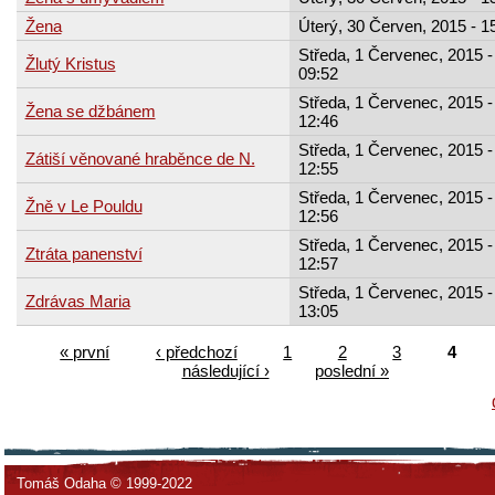
Žena
Úterý, 30 Červen, 2015 - 1
Středa, 1 Červenec, 2015 -
Žlutý Kristus
09:52
Středa, 1 Červenec, 2015 -
Žena se džbánem
12:46
Středa, 1 Červenec, 2015 -
Zátiší věnované hraběnce de N.
12:55
Středa, 1 Červenec, 2015 -
Žně v Le Pouldu
12:56
Středa, 1 Červenec, 2015 -
Ztráta panenství
12:57
Středa, 1 Červenec, 2015 -
Zdrávas Maria
13:05
« první
‹ předchozí
1
2
3
4
následující ›
poslední »
Tomáš Odaha © 1999-2022