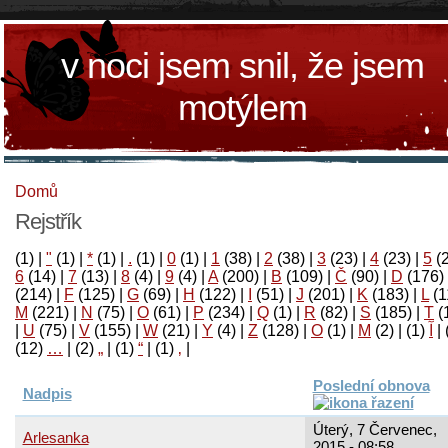
v noci jsem snil, že jsem
motýlem
Domů
Rejstřík
(1)
|
"
(1)
|
*
(1)
|
.
(1)
|
0
(1)
|
1
(38)
|
2
(38)
|
3
(23)
|
4
(23)
|
5
(
6
(14)
|
7
(13)
|
8
(4)
|
9
(4)
|
A
(200)
|
B
(109)
|
Č
(90)
|
D
(176)
(214)
|
F
(125)
|
G
(69)
|
H
(122)
|
I
(51)
|
J
(201)
|
K
(183)
|
L
(1
M
(221)
|
N
(75)
|
O
(61)
|
P
(234)
|
Q
(1)
|
R
(82)
|
S
(185)
|
T
(
|
U
(75)
|
V
(155)
|
W
(21)
|
Y
(4)
|
Z
(128)
|
Ο
(1)
|
М
(2)
|
(1)
آ
|
(12)
…
|
(2)
„
|
(1)
“
|
(1)
‚
|
Poslední obnova
Nadpis
Úterý, 7 Červenec,
Arlesanka
2015 - 08:58