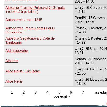
2015 - 14:56
Alexandr Prostov-Pokrovský: Golgota
Úterý, 16 Červen, 2
intelektuálů (o kritice)
- 11:11
Pondělí, 15 Červen,
Autoportrét z roku 1845
2015 - 15:09
Autoportrét : Mému příteli Paulu
Čtvrtek, 1 Květen, 2
Gauguinovi
- 14:38
Agostina Segatoriová v Café de
Čtvrtek, 1 Květen, 2
Tambourin
- 14:33
Úterý, 25 Únor, 2014
Akt hladového
18:21
Sobota, 21 Prosinec
Albatros
2013 - 14:11
Úterý, 26 Listopad, 
Alice Nellis: Ene Bene
- 21:55
Úterý, 26 Listopad, 
Alice Nellis
- 18:28
1
2
3
4
5
6
7
následují
poslední »