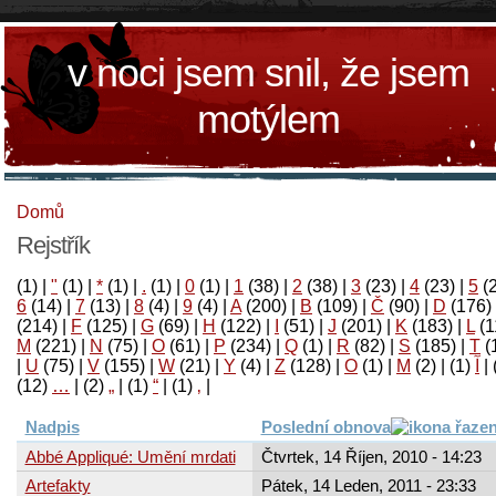
v noci jsem snil, že jsem
motýlem
Domů
Rejstřík
(1)
|
"
(1)
|
*
(1)
|
.
(1)
|
0
(1)
|
1
(38)
|
2
(38)
|
3
(23)
|
4
(23)
|
5
(
6
(14)
|
7
(13)
|
8
(4)
|
9
(4)
|
A
(200)
|
B
(109)
|
Č
(90)
|
D
(176)
(214)
|
F
(125)
|
G
(69)
|
H
(122)
|
I
(51)
|
J
(201)
|
K
(183)
|
L
(1
M
(221)
|
N
(75)
|
O
(61)
|
P
(234)
|
Q
(1)
|
R
(82)
|
S
(185)
|
T
(
|
U
(75)
|
V
(155)
|
W
(21)
|
Y
(4)
|
Z
(128)
|
Ο
(1)
|
М
(2)
|
(1)
آ
|
(12)
…
|
(2)
„
|
(1)
“
|
(1)
‚
|
Nadpis
Poslední obnova
Abbé Appliqué: Umění mrdati
Čtvrtek, 14 Říjen, 2010 - 14:23
Artefakty
Pátek, 14 Leden, 2011 - 23:33