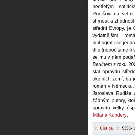
neotřelým satir
Rudišovi na velmi
shrnout a zhodnotit
střední Evropy, je
vydatnějším ro
bibliografii se jedn
dílo (nepočítáme-li 
se mu v něm podař
Berlínem
z roku 20
stal opravdu stře
okolních zemí, ba 
román v Německu. -
Jaroslava Rudiše 
žádnými autory, kteř
opravdu velký ús
Milana Kundery
.
Číst dál
5353x 