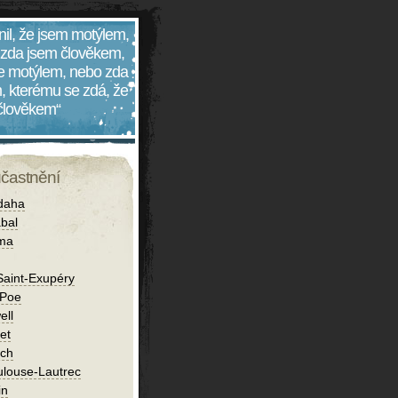
nil, že jsem motýlem,
 zda jsem člověkem,
 je motýlem, nebo zda
, kterému se zdá, že
 člověkem“
účastnění
daha
bal
íma
Saint-Exupéry
 Poe
ell
et
ch
ulouse-Lautrec
in