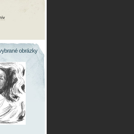
hív
vybrané obrázky