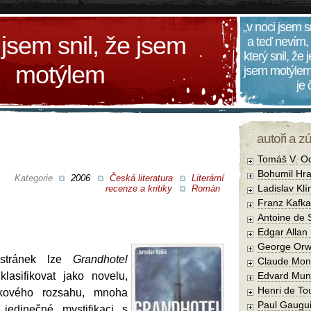
„v noci jsem s
 jsem snil, že jsem
a teď nevím,
který snil, že
motýlem
jsem motýlem
je
autoři a z
Tomáš V. O
Bohumil Hra
Kategorie
2006
Česká literatura
Literární
Ladislav Kl
recenze a kritiky
Román
Franz Kafka
Antoine de 
Edgar Allan
George Orw
stránek lze
Grandhotel
Claude Mon
lasifikovat jako novelu,
Edvard Mun
Henri de To
kového rozsahu, mnoha
Paul Gaugu
 jedinečné mystifikaci s