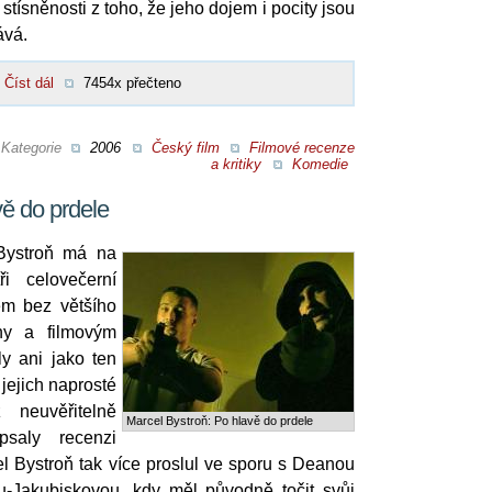
stísněnosti z toho, že jeho dojem i pocity jsou
ává.
Číst dál
7454x přečteno
Kategorie
2006
Český film
Filmové recenze
a kritiky
Komedie
vě do prdele
Bystroň má na
i celovečerní
em bez většího
ny a filmovým
y ani jako ten
 jejich naprosté
 neuvěřitelně
Marcel Bystroň: Po hlavě do prdele
psaly recenzi
l Bystroň tak více proslul ve sporu s Deanou
-Jakubiskovou, kdy měl původně točit svůj