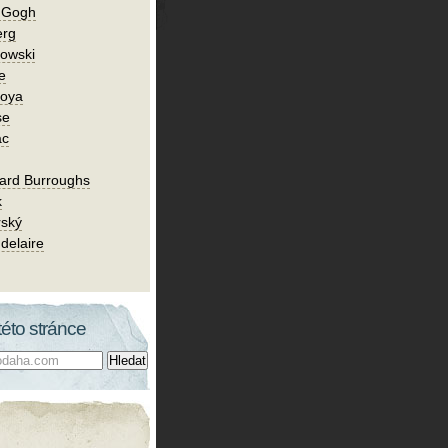
n Gogh
erg
owski
e
Goya
se
ac
ard Burroughs
k
rský
delaire
této stránce