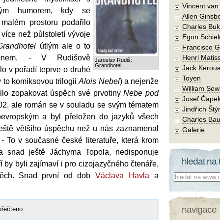
Vincent va
ickým humorem, kdy se
Allen Ginsb
 malém prostoru podařilo
Charles Buk
 více než půlstoletí vývoje
Egon Schiel
Grandhotel
útlým ale o to
Francisco 
mánem. - V Rudišově
Henri Matis
Jaroslav Rudiš:
Grandhotel
Jack Kerou
alo v pořadí teprve o druhé
Toyen
v to komiksovou trilogii
Alois Nebel
) a nejenže
William Sew
ilo zopakovat úspěch své prvotiny
Nebe pod
Josef Čape
02, ale román se v souladu se svým tématem
Jindřich Štý
doevropským a byl přeložen do jazyků všech
Charles Bau
ještě většího úspěchu než u nás zaznamenal
Galerie
 To v současné české literatuře, která krom
a snad ještě Jáchyma Topola, nedisponuje
hledat na 
í by byli zajímaví i pro cizojazyčného čtenáře,
pěch. Snad první od dob
Václava Havla
a
Co hledat:
navigace
přečteno