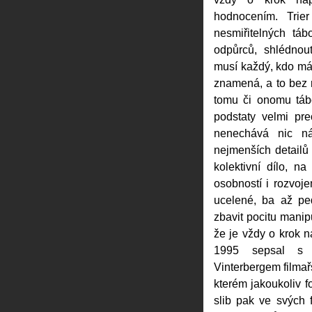
hodnocením. Trie
nesmiřitelných táb
odpůrců, shlédnou
musí každý, kdo má 
znamená, a to bez r
tomu či onomu tábo
podstaty velmi pre
nenechává nic ná
nejmenších detailů 
kolektivní dílo, na
osobností i rozvoj
ucelené, ba až pe
zbavit pocitu manip
že je vždy o krok n
1995 sepsal s 
Vinterbergem filma
kterém jakoukoliv 
slib pak ve svých f