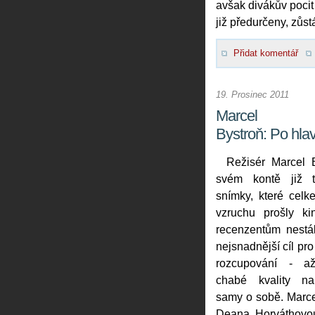
avšak divákův pocit 
již předurčeny, zůst
Přidat komentář
19. Prosinec 2011
Marcel
Bystroň: Po hla
Režisér Marcel 
svém kontě již tř
snímky, které celk
vzruchu prošly ki
recenzentům nestál
nejsnadnější cíl pro
rozcupování - až
chabé kvality na
samy o sobě. Marce
Deana Horváthovou