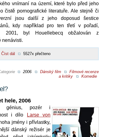
kého vnímaní na území, které bylo před jeho
istě pornografické literatuře. Ale stejně či
verzní jsou další z jeho doposud šestice
ánů, kdy například pro ten třetí v pořadí,
2001, byl Houellebecq obžalován z
 nenávisti.
Číst dál
5527x přečteno
Kategorie
2006
Dánský film
Filmové recenze
a kritiky
Komedie
tel?
et hele, 2006
le, génius, pozér i
nost i dílo
Larse von
oha jmény i přívlastky,
ější dánský režisér je
řed před jakýmkoliv