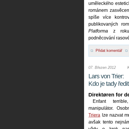
uměleckého estetic
románem zasvěceno č
spíše více kontro
publikovaných rom
Platforma
z roku 
podněcování rasové
Přidat komentář
07. Březen 2012
Lars von Trier:
Kdo je tady ředi
Direktøren for d
Enfant terrib
manipulátor. Osob
Triera
lze nazvat mn
avšak tento nejnám
vždy o krok nap