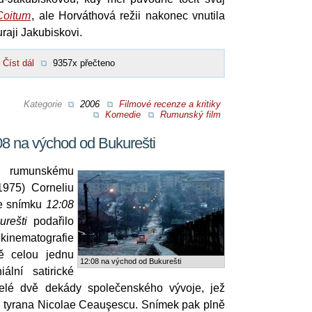
Coitum
, ale Horváthová režii nakonec vnutila
aji Jakubiskovi.
Číst dál
9357x přečteno
Kategorie
2006
Filmové recenze a kritiky
Komedie
Rumunský film
8 na východ od Bukurešti
umunskému
 1975) Corneliu
e snímku
12:08
rešti
podařilo
 kinematografie
ě celou jednu
12:08 na východ od Bukurešti
ální satirické
celé dvě dekády společenského vývoje, jež
 tyrana Nicolae Ceauşescu. Snímek pak plně