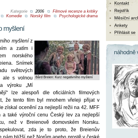
Kontakt
Rejstřík
Kategorie
2006
Filmové recenze a kritiky
Komedie
Norský film
Psychologické drama
Měsíční arc
Ankety
o myšlení
Přihlásit se
vního myšlení
z
ním a zatím i
náhodně 
kem norského
eiena. Snímek
adu světových
ů, ale s volnou
Bård Breien: Kurz negativního myšlení
va výroku „Mí
jí“ lze alespoň dle oficiálních filmových
t, že tento film byl mnohem vřeleji přijat v
e získal ocenění za nejlepší režii na 42. MFF
 a také výroční cenu Český lev za nejlepší
roku, než v Breienově domovském Norsku.
pekulovat, zda je to proto, že Breienův
e nám bližší než Norům anebo prostě v české