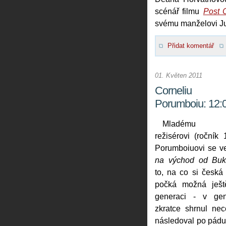
scénář filmu
Post 
svému manželovi Jur
Přidat komentář
01. Květen 2011
Corneliu
Porumboiu: 12:0
Mladému r
režisérovi (ročník
Porumboiuovi se v
na východ od Buku
to, na co si česká
počká možná ješt
generaci - v geni
zkratce shrnul ne
následoval po pádu