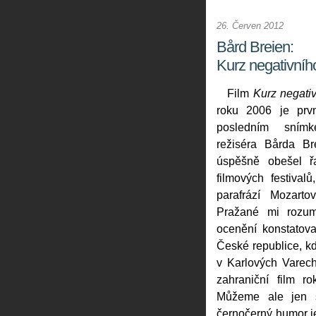
26. Červen 2012
Bård Breien:
Kurz negativníh
Film
Kurz negati
roku 2006 je prv
posledním sním
režiséra Bårda Br
úspěšně obešel ř
filmových festival
parafrází Mozarto
Pražané mi rozumě
ocenění konstatova
České republice, kd
v Karlových Varech
zahraniční film 
Můžeme ale jen s
černočerný humor j