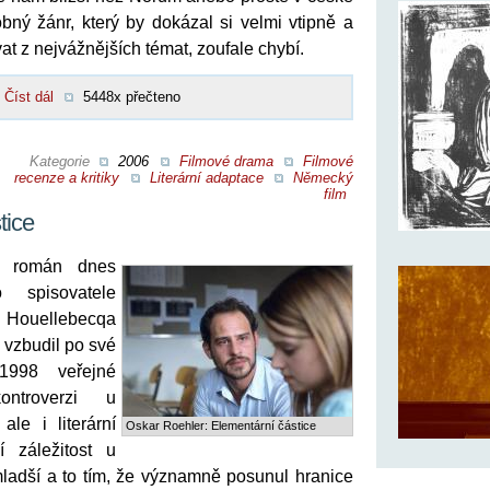
bný žánr, který by dokázal si velmi vtipně a
at z nejvážnějších témat, zoufale chybí.
Číst dál
5448x přečteno
Kategorie
2006
Filmové drama
Filmové
recenze a kritiky
Literární adaptace
Německý
film
tice
ý román dnes
ho spisovatele
ellebecqa
vzbudil po své
1998 veřejné
ntroverzi u
ale i literární
Oskar Roehler: Elementární částice
í záležitost u
ladší a to tím, že významně posunul hranice