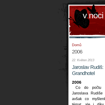
v noci
Domů
2006
22. Květen 2013
Jaroslav Rudiš:
Grandhotel
2006
Co do počtu 
Jaroslava Rudiše k
avšak co myšlen
témat, ale i díky