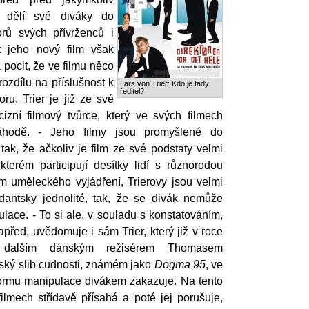
r dělí své diváky do
orů svých přívrženců i
t jeho nový film však
pocit, že ve filmu něco
ozdílu na příslušnost k
Lars von Trier: Kdo je tady
ředitel?
ru. Trier je již ze své
cizní filmový tvůrce, který ve svých filmech
hodě. - Jeho filmy jsou promyšlené do
tak, že ačkoliv je film ze své podstaty velmi
 kterém participují desítky lidí s různorodou
em uměleckého vyjádření, Trierovy jsou velmi
dantsky jednolité, tak, že se divák nemůže
ulace. - To si ale, v souladu s konstatováním,
apřed, uvědomuje i sám Trier, který již v roce
dalším dánským režisérem Thomasem
řský slib cudnosti, známém jako
Dogma 95
, ve
formu manipulace divákem zakazuje. Na tento
ilmech střídavě přísahá a poté jej porušuje,