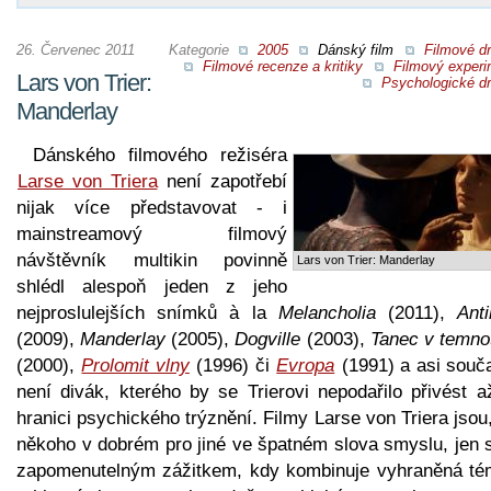
26. Červenec 2011
Kategorie
2005
Dánský film
Filmové d
Filmové recenze a kritiky
Filmový experi
Lars von Trier:
Psychologické d
Manderlay
Dánského filmového režiséra
Larse von Triera
není zapotřebí
nijak více představovat - i
mainstreamový filmový
návštěvník multikin povinně
Lars von Trier: Manderlay
shlédl alespoň jeden z jeho
nejproslulejších snímků à la
Melancholia
(2011),
Anti
(2009),
Manderlay
(2005),
Dogville
(2003),
Tanec v temno
(2000),
Prolomit vlny
(1996) či
Evropa
(1991) a asi souč
není divák, kterého by se Trierovi nepodařilo přivést a
hranici psychického trýznění. Filmy Larse von Triera jsou
někoho v dobrém pro jiné ve špatném slova smyslu, jen s
zapomenutelným zážitkem, kdy kombinuje vyhraněná té