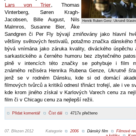
Lars von Trier
, Thomas
Vinterberg, Søren Kragh-
Jacobsen, Bille August, Nils
Henrik Ruben Genz: Ukrutně šťastn
Malmros, Susanne Bier, Åke
Sandgren či Per Fly bývají zmiňovány jako hlavní hv
většiny světových festivalů, potažmo značka dánského f
bývá vnímána jako záruka kvality, diváckého úspěchu a
sarkastického a černého humoru bez zbytečného patos
plně v intencích této značky se pohybuje i film 
známého režiséra Henrika Rubena Genze,
Ukrutně šťa
jenž se v rodném Dánsku, kde si od domácí akad
filmových tvůrců a kritiků odnesl třináct trofejí, ale i ve s
kde krom jiného získal v Karlových Varech cenu za nejl
film či v Chicagu cenu za nejlepší režii.
Přidat komentář
Číst dál
4717x přečteno
07. Březen 2012
Kategorie
2006
Dánský film
Filmové re
a kritiky
Kom