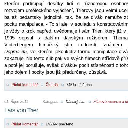
kterém participují desítky lidí s různorodou osobnos
rozvojem uměleckého vyjádření, Trierovy jsou velmi ucel
ba až pedantsky jednolité, tak, že se divák nemůže zb
pocitu manipulace. - To si ale, v souladu s konstatování
je vždy o krok napřed, uvědomuje i sám Trier, který již v
1995 sepsal s dalším dánským režisérem Thom
Vinterbergem filmařský slib cudnosti, známém 
Dogma 95
, ve kterém jakoukoliv formu manipulace div
zakazuje. Na tento slib pak ve svých filmech střídavě př
a poté jej porušuje, avšak divákův pocit stísněnosti z toh
jeho dojem i pocity jsou již předurčeny, zůstává.
Přidat komentář
Číst dál
7451x přečteno
01. Říjen 2011
Kategorie
Dánský film
Filmové recenze a kr
Lars von Trier
Přidat komentář
14609x přečteno