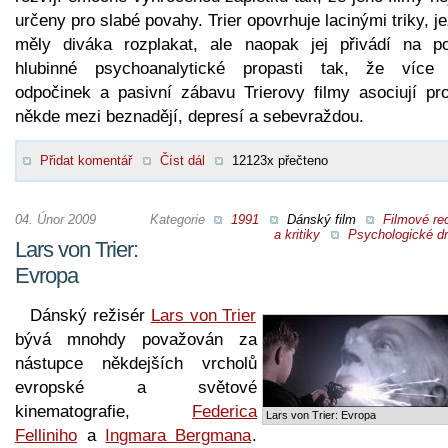
určeny pro slabé povahy. Trier opovrhuje lacinými triky, j
měly diváka rozplakat, ale naopak jej přivádí na po
hlubinné psychoanalytické propasti tak, že více
odpočinek a pasivní zábavu Trierovy filmy asociují pro
někde mezi beznadějí, depresí a sebevraždou.
Přidat komentář
Číst dál
12123x přečteno
04. Únor 2009
Kategorie
1991
Dánský film
Filmové re
a kritiky
Psychologické d
Lars von Trier:
Evropa
Dánský režisér
Lars von Trier
bývá mnohdy považován za
nástupce někdejších vrcholů
evropské a světové
kinematografie,
Federica
Lars von Trier: Evropa
Felliniho
a
Ingmara Bergmana
.