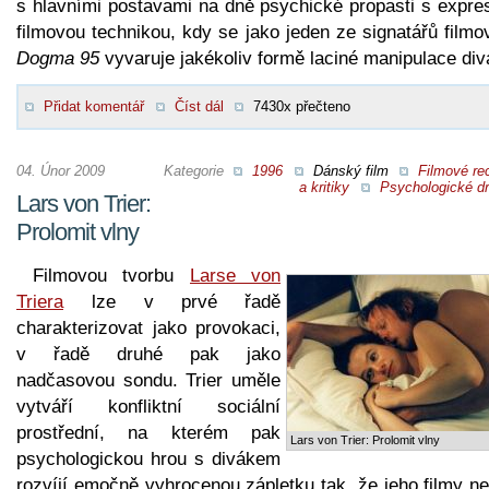
s hlavními postavami na dně psychické propasti s expres
filmovou technikou, kdy se jako jeden ze signatářů film
Dogma 95
vyvaruje jakékoliv formě laciné manipulace div
Přidat komentář
Číst dál
7430x přečteno
04. Únor 2009
Kategorie
1996
Dánský film
Filmové re
a kritiky
Psychologické d
Lars von Trier:
Prolomit vlny
Filmovou tvorbu
Larse von
Triera
lze v prvé řadě
charakterizovat jako provokaci,
v řadě druhé pak jako
nadčasovou sondu. Trier uměle
vytváří konfliktní sociální
prostřední, na kterém pak
Lars von Trier: Prolomit vlny
psychologickou hrou s divákem
rozvíjí emočně vyhrocenou zápletku tak, že jeho filmy n