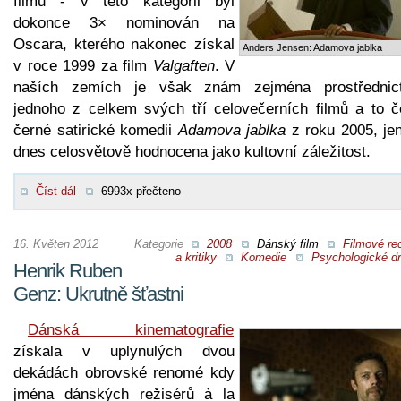
filmů - v této kategorii byl
dokonce 3× nominován na
Oscara, kterého nakonec získal
Anders Jensen: Adamova jablka
v roce 1999 za film
Valgaften
. V
naších zemích je však znám zejména prostřednic
jednoho z celkem svých tří celovečerních filmů a to č
černé satirické komedii
Adamova jablka
z roku 2005, jen
dnes celosvětově hodnocena jako kultovní záležitost.
Číst dál
6993x přečteno
16. Květen 2012
Kategorie
2008
Dánský film
Filmové re
a kritiky
Komedie
Psychologické d
Henrik Ruben
Genz: Ukrutně šťastni
Dánská kinematografie
získala v uplynulých dvou
dekádách obrovské renomé kdy
jména dánských režisérů à la