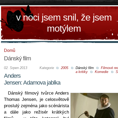
v noci jsem snil, že jsem
motýlem
Domů
Dánský film
02. Srpen 2013
Kategorie
2005
Dánský film
Filmové re
a kritiky
Komedie
S
Anders
Jensen: Adamova jablka
Dánský filmový tvůrce Anders
Thomas Jensen, je celosvětově
proslulý zejména jako scénárista
a dále jako režisér krátkých