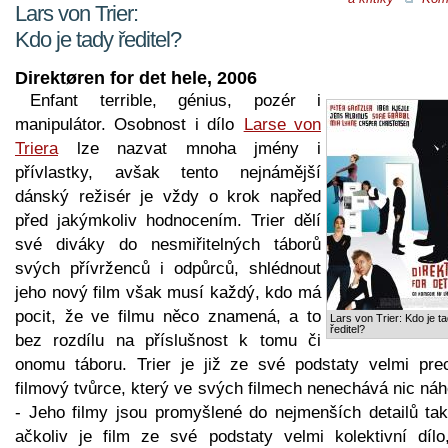
Lars von Trier:
Kdo je tady ředitel?
Direktøren for det hele, 2006
Enfant terrible, génius, pozér i
manipulátor. Osobnost i dílo
Larse von
Triera
lze nazvat mnoha jmény i
přívlastky, avšak tento nejnámější
dánský režisér je vždy o krok napřed
před jakýmkoliv hodnocením. Trier dělí
své diváky do nesmiřitelných táborů
svých přívrženců i odpůrců, shlédnout
jeho nový film však musí každý, kdo má
pocit, že ve filmu něco znamená, a to
Lars von Trier: Kdo je t
ředitel?
bez rozdílu na příslušnost k tomu či
onomu táboru. Trier je již ze své podstaty velmi prec
filmový tvůrce, který ve svých filmech nenechává nic ná
- Jeho filmy jsou promyšlené do nejmenších detailů tak
ačkoliv je film ze své podstaty velmi kolektivní dílo