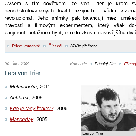
Ovšem s tím dovětkem, že von Trier je krom s
neoddiskutovatelných kvalit režijních i vůdčí vizion
revolucionář. Jeho snímky pak balancují mezi uměle
hravostí a filmovým experimentem, který však do
zaujmout, potažmo chytit, i co do vkusu masovějšího div
Přidat komentář
Číst dál
8743x přečteno
04. Únor 2009
Kategorie
Dánský film
Filmog
Lars von Trier
Melancholia
, 2011
Antikrist
, 2009
Kdo je tady ředitel?
, 2006
Manderlay
, 2005
Lars von Trier