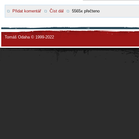
Přidat komentář
Číst dál
5565x přečteno
Tomáš Odaha © 1999-2022