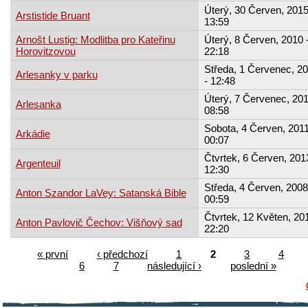
Úterý, 30 Červen, 2015
Arstistide Bruant
13:59
Arnošt Lustig: Modlitba pro Kateřinu
Úterý, 8 Červen, 2010 
Horovitzovou
22:18
Středa, 1 Červenec, 2
Arlesanky v parku
- 12:48
Úterý, 7 Červenec, 201
Arlesanka
08:58
Sobota, 4 Červen, 2011
Arkádie
00:07
Čtvrtek, 6 Červen, 201
Argenteuil
12:30
Středa, 4 Červen, 2008
Anton Szandor LaVey: Satanská Bible
00:59
Čtvrtek, 12 Květen, 201
Anton Pavlovič Čechov: Višňový sad
22:20
« první
‹ předchozí
1
2
3
4
6
7
následující ›
poslední »