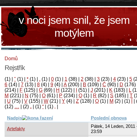
v noci jsem snil, že jsem
motýlem
Domů
Rejstřík
(1)
|
"
(1)
|
*
(1)
|
.
(1)
|
0
(1)
|
1
(38)
|
2
(38)
|
3
(23)
|
4
(23)
|
5
(
6
(14)
|
7
(13)
|
8
(4)
|
9
(4)
|
A
(200)
|
B
(109)
|
Č
(90)
|
D
(176)
(214)
|
F
(125)
|
G
(69)
|
H
(122)
|
I
(51)
|
J
(201)
|
K
(183)
|
L
(1
M
(221)
|
N
(75)
|
O
(61)
|
P
(234)
|
Q
(1)
|
R
(82)
|
S
(185)
|
T
(
|
U
(75)
|
V
(155)
|
W
(21)
|
Y
(4)
|
Z
(128)
|
Ο
(1)
|
М
(2)
|
(1)
آ
|
(12)
…
|
(2)
„
|
(1)
“
|
(1)
‚
|
Nadpis
Poslední obnova
Pátek, 14 Leden, 2011 
Artefakty
23:59