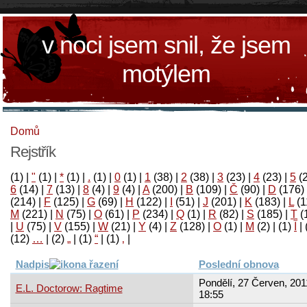
v noci jsem snil, že jsem
motýlem
Domů
Rejstřík
(1)
|
"
(1)
|
*
(1)
|
.
(1)
|
0
(1)
|
1
(38)
|
2
(38)
|
3
(23)
|
4
(23)
|
5
(
6
(14)
|
7
(13)
|
8
(4)
|
9
(4)
|
A
(200)
|
B
(109)
|
Č
(90)
|
D
(176)
(214)
|
F
(125)
|
G
(69)
|
H
(122)
|
I
(51)
|
J
(201)
|
K
(183)
|
L
(1
M
(221)
|
N
(75)
|
O
(61)
|
P
(234)
|
Q
(1)
|
R
(82)
|
S
(185)
|
T
(
|
U
(75)
|
V
(155)
|
W
(21)
|
Y
(4)
|
Z
(128)
|
Ο
(1)
|
М
(2)
|
(1)
آ
|
(12)
…
|
(2)
„
|
(1)
“
|
(1)
‚
|
Nadpis
Poslední obnova
Pondělí, 27 Červen, 201
E.L. Doctorow: Ragtime
18:55