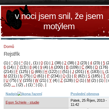
v noci jsem snil, že jsem
motýlem
Domů
Rejstřík
(1)
|
"
(1)
|
*
(1)
|
.
(1)
|
0
(1)
|
1
(38)
|
2
(38)
|
3
(23)
|
4
(23)
|
5
(
6
(14)
|
7
(13)
|
8
(4)
|
9
(4)
|
A
(200)
|
B
(109)
|
Č
(90)
|
D
(176)
(214)
|
F
(125)
|
G
(69)
|
H
(122)
|
I
(51)
|
J
(201)
|
K
(183)
|
L
(1
M
(221)
|
N
(75)
|
O
(61)
|
P
(234)
|
Q
(1)
|
R
(82)
|
S
(185)
|
T
(
|
U
(75)
|
V
(155)
|
W
(21)
|
Y
(4)
|
Z
(128)
|
Ο
(1)
|
М
(2)
|
(1)
آ
|
(12)
…
|
(2)
„
|
(1)
“
|
(1)
‚
|
Nadpis
Poslední obnova
Pátek, 25 Říjen, 2013 -
Egon Schiele - studie
11:42