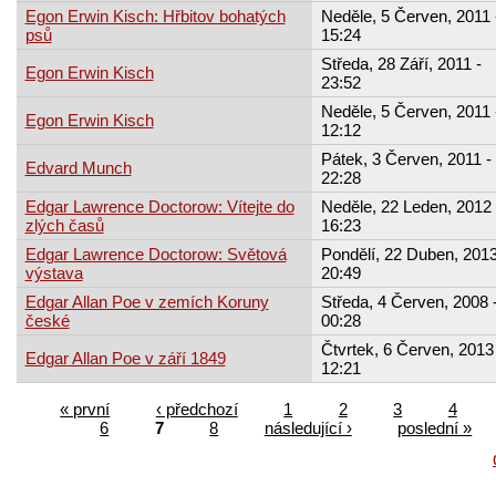
Egon Erwin Kisch: Hřbitov bohatých
Neděle, 5 Červen, 2011 
psů
15:24
Středa, 28 Září, 2011 -
Egon Erwin Kisch
23:52
Neděle, 5 Červen, 2011 
Egon Erwin Kisch
12:12
Pátek, 3 Červen, 2011 -
Edvard Munch
22:28
Edgar Lawrence Doctorow: Vítejte do
Neděle, 22 Leden, 2012 
zlých časů
16:23
Edgar Lawrence Doctorow: Světová
Pondělí, 22 Duben, 2013
výstava
20:49
Edgar Allan Poe v zemích Koruny
Středa, 4 Červen, 2008 
české
00:28
Čtvrtek, 6 Červen, 2013 
Edgar Allan Poe v září 1849
12:21
« první
‹ předchozí
1
2
3
4
6
7
8
následující ›
poslední »