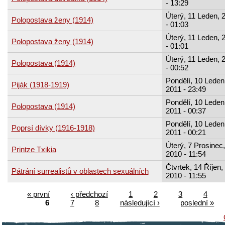
- 13:29
Úterý, 11 Leden, 
Polopostava ženy (1914)
- 01:03
Úterý, 11 Leden, 
Polopostava ženy (1914)
- 01:01
Úterý, 11 Leden, 
Polopostava (1914)
- 00:52
Pondělí, 10 Leden
Piják (1918-1919)
2011 - 23:49
Pondělí, 10 Leden
Polopostava (1914)
2011 - 00:37
Pondělí, 10 Leden
Poprsí dívky (1916-1918)
2011 - 00:21
Úterý, 7 Prosinec,
Printze Txikia
2010 - 11:54
Čtvrtek, 14 Říjen,
Pátrání surrealistů v oblastech sexuálních
2010 - 11:55
« první
‹ předchozí
1
2
3
4
6
7
8
následující ›
poslední »