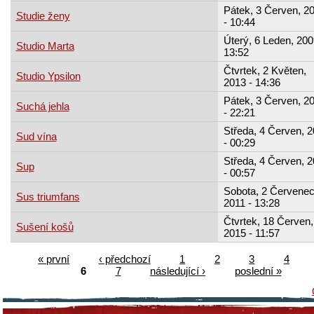
Pátek, 3 Červen, 2
Studie ženy
- 10:44
Úterý, 6 Leden, 200
Studio Marta
13:52
Čtvrtek, 2 Květen,
Studio Ypsilon
2013 - 14:36
Pátek, 3 Červen, 2
Suchá jehla
- 22:21
Středa, 4 Červen, 
Sud vína
- 00:29
Středa, 4 Červen, 
Sup
- 00:57
Sobota, 2 Červenec
Sus triumfans
2011 - 13:28
Čtvrtek, 18 Červen,
Sušení košů
2015 - 11:57
« první
‹ předchozí
1
2
3
4
6
7
následující ›
poslední »