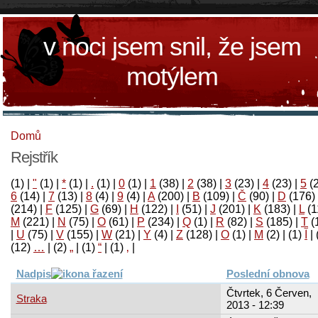
v noci jsem snil, že jsem
motýlem
Domů
Rejstřík
(1)
|
"
(1)
|
*
(1)
|
.
(1)
|
0
(1)
|
1
(38)
|
2
(38)
|
3
(23)
|
4
(23)
|
5
(
6
(14)
|
7
(13)
|
8
(4)
|
9
(4)
|
A
(200)
|
B
(109)
|
Č
(90)
|
D
(176)
(214)
|
F
(125)
|
G
(69)
|
H
(122)
|
I
(51)
|
J
(201)
|
K
(183)
|
L
(1
M
(221)
|
N
(75)
|
O
(61)
|
P
(234)
|
Q
(1)
|
R
(82)
|
S
(185)
|
T
(
|
U
(75)
|
V
(155)
|
W
(21)
|
Y
(4)
|
Z
(128)
|
Ο
(1)
|
М
(2)
|
(1)
آ
|
(12)
…
|
(2)
„
|
(1)
“
|
(1)
‚
|
Nadpis
Poslední obnova
Čtvrtek, 6 Červen,
Straka
2013 - 12:39