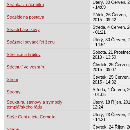
Úterý, 30 Červen, 
Stránka z náčrtníku
- 14:09
Pátek, 26 Červen,
Strašidelná postava
2015 - 09:42
Středa, 4 Červen, 
Strasti básníkovy
- 01:21
Úterý, 30 Červen, 
Strážníci odvádějící ženu
- 14:54
Sobota, 21 Prosinec
Střelnice a hřbitov
2013 - 13:50
Čtvrtek, 25 Červen,
Střetnutí ve vesmíru
2015 - 09:07
Čtvrtek, 25 Červen,
Strom
2015 - 14:32
Středa, 4 Červen, 
Stromy
- 01:05
Struktura, stanovy a symboly
Úterý, 18 Říjen, 201
templářského řádu
12:24
Úterý, 23 Červen, 
Strýc Cent a teta Cornelia
- 14:21
Čtvrtek, 24 Říjen, 
Studie