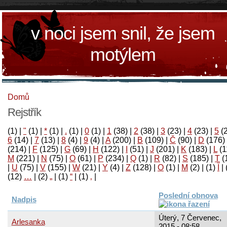
v noci jsem snil, že jsem
motýlem
Domů
Rejstřík
(1)
|
"
(1)
|
*
(1)
|
.
(1)
|
0
(1)
|
1
(38)
|
2
(38)
|
3
(23)
|
4
(23)
|
5
(
6
(14)
|
7
(13)
|
8
(4)
|
9
(4)
|
A
(200)
|
B
(109)
|
Č
(90)
|
D
(176)
(214)
|
F
(125)
|
G
(69)
|
H
(122)
|
I
(51)
|
J
(201)
|
K
(183)
|
L
(1
M
(221)
|
N
(75)
|
O
(61)
|
P
(234)
|
Q
(1)
|
R
(82)
|
S
(185)
|
T
(
|
U
(75)
|
V
(155)
|
W
(21)
|
Y
(4)
|
Z
(128)
|
Ο
(1)
|
М
(2)
|
(1)
آ
|
(12)
…
|
(2)
„
|
(1)
“
|
(1)
‚
|
Poslední obnova
Nadpis
Úterý, 7 Červenec,
Arlesanka
2015 - 08:58