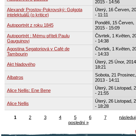
2015 - 14:56
Alexandr Prostov-Pokrovský: Golgota
Úterý, 16 Červen, 2
intelektuálů (o kritice)
- 11:11
Pondělí, 15 Červen,
Autoportrét z roku 1845
2015 - 15:09
Autoportrét : Mému příteli Paulu
Čtvrtek, 1 Květen, 2
Gauguinovi
- 14:38
Agostina Segatoriová v Café de
Čtvrtek, 1 Květen, 2
Tambourin
- 14:33
Úterý, 25 Únor, 2014
Akt hladového
18:21
Sobota, 21 Prosinec
Albatros
2013 - 14:11
Úterý, 26 Listopad, 
Alice Nellis: Ene Bene
- 21:55
Úterý, 26 Listopad, 
Alice Nellis
- 18:28
1
2
3
4
5
6
7
následují
poslední »