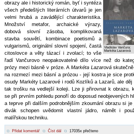
obrazy ale i historický román, byť i syntéza
všech předešlých literárních útvarů je jen
velmi hrubá a zavádějící charakteristika.
Množství metafor, archaické výrazy,
dobová slovní zásoba, komplikovaná
stavba souvětí, kombinace poetismů a
vulgarismů, originální slovní spojení, častá
Vladislav Vančura:
Markéta Lazarová
citoslovce a věty tázací i zvolací; to vše
řadí Vančurovo neopakovatelné dílo více než do kateg
prózy mezi básně v próze. A
Markéta Lazarová
skutečně 
na rozmezí mezi básní a prózou - její kostra je sice pro
osudy Markéty Lazarové i rodů Kozlíků a Lazarů, ale děj 
tak trošku na vedlejší koleji. Lze ji přirovnat k obrazu, 
se při prvním pohledu ponoří do doposud neobjevených hl
a teprve při dalším podrobnějším zkoumání obrazu si je 
divák schopen uvědomit vlastní jádro, námět i použ
malířskou techniku.
Přidat komentář
Číst dál
17035x přečteno