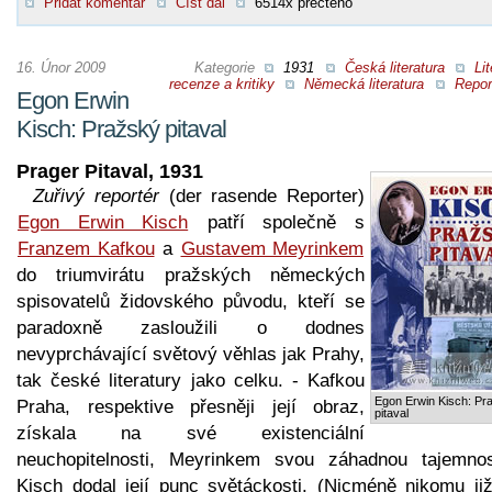
Přidat komentář
Číst dál
6514x přečteno
16. Únor 2009
Kategorie
1931
Česká literatura
Lit
recenze a kritiky
Německá literatura
Repor
Egon Erwin
Kisch: Pražský pitaval
Prager Pitaval, 1931
Zuřivý reportér
(der rasende Reporter)
Egon Erwin Kisch
patří společně s
Franzem Kafkou
a
Gustavem Meyrinkem
do triumvirátu pražských německých
spisovatelů židovského původu, kteří se
paradoxně zasloužili o dodnes
nevyprchávající světový věhlas jak Prahy,
tak české literatury jako celku. - Kafkou
Egon Erwin Kisch: Pr
Praha, respektive přesněji její obraz,
pitaval
získala na své existenciální
neuchopitelnosti, Meyrinkem svou záhadnou tajemno
Kisch dodal její punc světáckosti. (Nicméně nikomu již