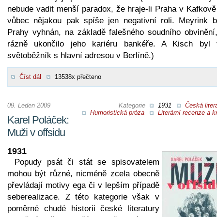
nebude vadit menší paradox, že hraje-li Praha v Kafkově
vůbec nějakou pak spíše jen negativní roli. Meyrink b
Prahy vyhnán, na základě falešného soudního obvinění,
rázně ukončilo jeho kariéru bankéře. A Kisch byl 
světoběžník s hlavní adresou v Berlíně.)
Číst dál
13538x přečteno
09. Leden 2009
Kategorie
1931
Česká liter
Humoristická próza
Literární recenze a kr
Karel Poláček:
Muži v offsidu
1931
Popudy psát či stát se spisovatelem
mohou být různé, nicméně zcela obecně
převládají motivy ega či v lepším případě
seberealizace. Z této kategorie však v
poměrné chudé historii české literatury