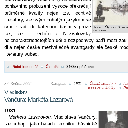
pohlavního probuzení vysoce překračují
průměrné kvality nejen tzv. lechtivé
literatury, ale svým bohatým jazykem se
směle řadí do kategorie básní v próze
Jindřich Štyrský: Sexuál
nocturno
tak, že je jedním z Nezvalovsky
nejcharakterističtějších děl a bezpochyby patří mezi zák
díla nejen české meziválečné avantgardy ale české mod
literatury vůbec.
Přidat komentář
Číst dál
34635x přečteno
27. Květen 2008
Kategorie
1931
Česká literatura
Lit
recenze a kritiky
Ro
Vladislav
Vančura: Markéta Lazarová
1931
Markétu Lazarovou
, Vladislava Vančury,
lze uchopit jako baladu, kroniku, básnické