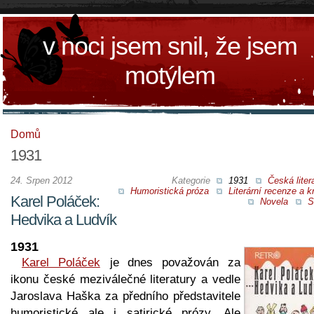
v noci jsem snil, že jsem
motýlem
Domů
1931
24. Srpen 2012
Kategorie
1931
Česká liter
Humoristická próza
Literární recenze a kr
Karel Poláček:
Novela
S
Hedvika a Ludvík
1931
Karel Poláček
je dnes považován za
ikonu české meziválečné literatury a vedle
Jaroslava Haška za předního představitele
humoristické ale i satirické prózy. Ale