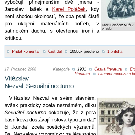
vybočují přinejmenším dvě jména -
Jaroslav Hašek a
Karel Poláček
, kdy
není shodou okolností, že oba psali čistě
pro ukojení materiálních potřeb, v
Karel Poláček: Muži v
offsidu
satirickém duchu, s otevřenou ironií a
kritikou.
Přidat komentář
Číst dál
10586x přečteno
1 příloha
17. Prosinec 2008
Kategorie
1931
Česká literatura
Er
literatura
Literární recenze a kr
Vítězslav
Nezval: Sexuální nocturno
Vítězslav Nezval ve svém slavném,
avšak prakticky zcela neznámém, dílku
Sexuální nocturno
dokazuje, že z pera
básníkova dostávají i slova typu „mrdat“
či „kunda“ zcela poetických významů.
Ba, Nezvalovy vzpomínky na léta svého