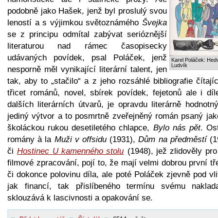
podobně jako Hašek, jenž byl proslulý svou
leností a s výjimkou světoznámého
Švejka
se z principu odmítal zabývat serióznější
literaturou nad rámec časopisecky
udávaných povídek, psal Poláček, jenž
Karel Poláček: Hed
Ludvík
nesporně měl vynikající literární talent, jen
tak, aby to „stačilo“ a z jeho rozsáhlé bibliografie čítají
třicet románů, novel, sbírek povídek, fejetonů ale i dí
dalších literárních útvarů, je opravdu literárně hodnotn
jediný výtvor a to posmrtně zveřejněný román psaný jak
školáckou rukou desetiletého chlapce,
Bylo nás pět
. Os
romány à la
Muži v offsidu
(1931),
Dům na předměstí
(1
či
Hostinec U kamenného stolu
(1948), jež zlidověly pr
filmové zpracování, pojí to, že mají velmi dobrou první tř
či dokonce polovinu díla, ale poté Poláček zjevně pod v
jak financí, tak přislíbeného termínu svému nakladat
sklouzává k lascivnosti a opakování se.