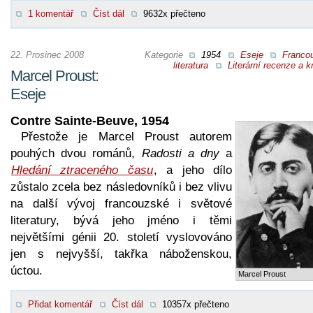
1 komentář
Číst dál
9632x přečteno
22. Prosinec 2008
Kategorie
1954
Eseje
Franco
literatura
Literární recenze a kr
Marcel Proust:
Eseje
Contre Sainte-Beuve, 1954
Přestože je Marcel Proust autorem
pouhých dvou románů,
Radosti a dny
a
Hledání ztraceného času
, a jeho dílo
zůstalo zcela bez následovníků i bez vlivu
na další vývoj francouzské i světové
literatury, bývá jeho jméno i těmi
největšími génii 20. století vyslovováno
jen s nejvyšší, takřka náboženskou,
úctou.
Marcel Proust
Přidat komentář
Číst dál
10357x přečteno