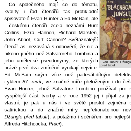
Co společného mají co do tématu,
kvality i řad čtenářů tak protikladní
spisovatelé Evan Hunter a Ed McBain, ale
i českému čtenáři zcela neznámí Hunt
Collins, Ezra Hannon, Richard Marsten,
John Abbot, Curt Cannon? Světaznalejší
čtenář asi nezaváhá s odpovědí, že nic a
nikoho jiného než Salvatoreho Lombina a
jeho umělecké pseudonymy, ze kterých
Evan Hunter: Džungl
před tabulí
právě prvé dva zmíněné vynikají nejvíce:
Ed McBain svým více než padesátidílným detekti
cyklem
87. revír
, ve značné míře přeloženým i do češt
Evan Hunter, jehož Salvatore Lombino používal pro 
vyspělejší část tvorby a v roce 1952 jej i přijal za j
vlastní, je pak u nás i ve světě proslut zejména 
satirickou a do značné míry nepřekonatelnou nov
Džungle před tabulí
(, a potažmo i scénářem pro nejlepší
Alfreda Hitchcocka,
Ptáci
).