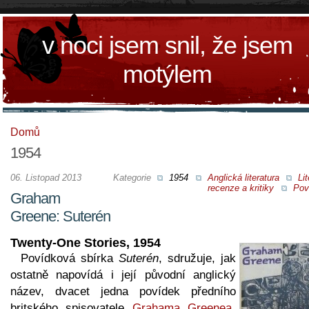
v noci jsem snil, že jsem
motýlem
Domů
1954
06. Listopad 2013
Kategorie
1954
Anglická literatura
Lit
recenze a kritiky
Pov
Graham
Greene: Suterén
Twenty-One Stories, 1954
Povídková sbírka
Suterén
, sdružuje, jak
ostatně napovídá i její původní anglický
název, dvacet jedna povídek předního
britského spisovatele
Grahama Greenea
.