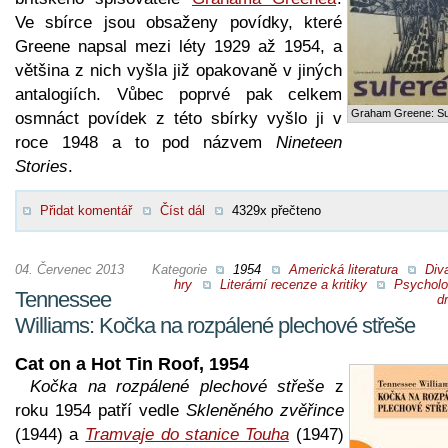
Ve sbírce jsou obsaženy povídky, které
Greene napsal mezi léty 1929 až 1954, a
většina z nich vyšla již opakovaně v jiných
antalogiích. Vůbec poprvé pak celkem
Graham Greene: Su
osmnáct povídek z této sbírky vyšlo ji v
roce 1948 a to pod názvem
Nineteen
Stories
.
Přidat komentář
Číst dál
4329x přečteno
04. Červenec 2013
Kategorie
1954
Americká literatura
Div
hry
Literární recenze a kritiky
Psycholo
Tennessee
d
Williams: Kočka na rozpálené plechové střeše
Cat on a Hot Tin Roof, 1954
Kočka na rozpálené plechové střeše
z
roku 1954 patří vedle
Skleněného zvěřince
(1944) a
Tramvaje do stanice Touha
(1947)