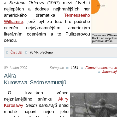
a
Sestupu Orfeova
(1957) mezi čtveřici
nejlepších a dodnes nejhranějších her
amerického dramatika
Tennesseeho
Williamse
, jenž byl za tuto hru podruhé
oceněn nejvýznamnějším americkým
literárním oceněním a to Pulitzerovou
Tennessee Williams
Kočka na rozpálen
cenou.
plechové střeše
Číst dál
7674x přečteno
09. Leden 2009
Kategorie
1954
Filmové recenze a kr
Japonský 
Akira
Kurosawa: Sedm samurajů
O kvalitách vůbec
nejznámějšího snímku
Akiry
Kurosawy
Sedm samurajů
snad
mnohé napoví nejen jeho