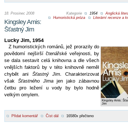
18. Prosinec 2008
Kategorie
1954
Anglická liter
Humoristická próza
Literární recenze a kr
Kingsley Amis:
Šťastný Jim
Lucky Jim, 1954
Z humoristických románů, jež prorazily do
povědomí nejširší čtenářské veřejnosti, by
se dala sestavit celá knihovna a dle všech
vnějších faktorů by v této knihovně neměl
chybět ani
Šťastný Jim
. Charakterizovat
však
Šťastného Jima
jen jako zábavnou
četbu pro ležení u vody by bylo hodně
velkým omylem.
Kingsley Amis: Šťa
Jim
Přidat komentář
Číst dál
16580x přečteno