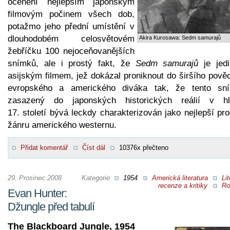
ocenění nejlepším japonským
filmovým počinem všech dob,
potažmo jeho přední umístění v
dlouhodobém celosvětovém
Akira Kurosawa: Sedm samurajů
žebříčku 100 nejoceňovanějších
snímků, ale i prostý fakt, že
Sedm samurajů
je jed
asijským filmem, jež dokázal proniknout do širšího pově
evropského a amerického diváka tak, že tento sn
zasazený do japonských historických reálií v hl
17. století bývá leckdy charakterizován jako nejlepší pr
žánru amerického westernu.
Přidat komentář
Číst dál
10376x přečteno
29. Prosinec 2008
Kategorie
1954
Americká literatura
Lit
recenze a kritiky
Ro
Evan Hunter:
Džungle před tabulí
The Blackboard Jungle, 1954