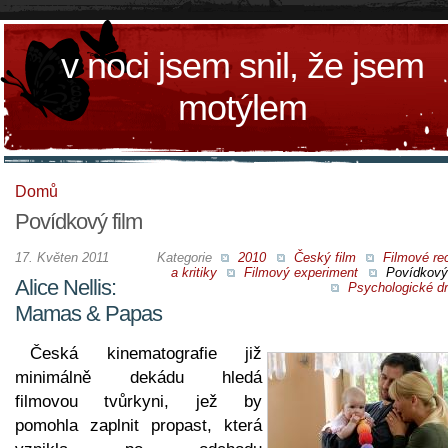
v noci jsem snil, že jsem
motýlem
Domů
Povídkový film
17. Květen 2011
Kategorie
2010
Český film
Filmové re
a kritiky
Filmový experiment
Povídkový 
Alice Nellis:
Psychologické d
Mamas & Papas
Česká kinematografie již
minimálně dekádu hledá
filmovou tvůrkyni, jež by
pomohla zaplnit propast, která