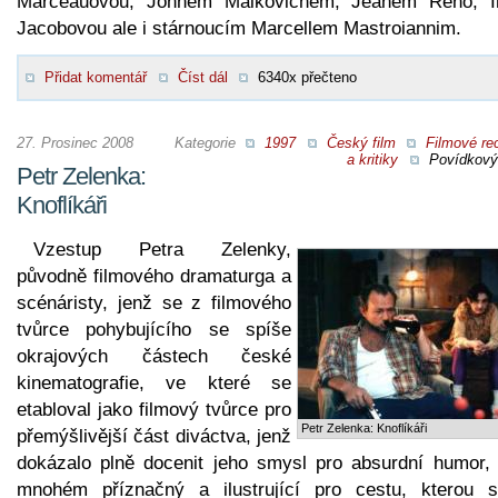
Marceauovou, Johnem Malkovichem, Jeanem Reno, I
Jacobovou ale i stárnoucím Marcellem Mastroiannim.
Přidat komentář
Číst dál
6340x přečteno
27. Prosinec 2008
Kategorie
1997
Český film
Filmové re
a kritiky
Povídkový 
Petr Zelenka:
Knoflíkáři
Vzestup Petra Zelenky,
původně filmového dramaturga a
scénáristy, jenž se z filmového
tvůrce pohybujícího se spíše
okrajových částech české
kinematografie, ve které se
etabloval jako filmový tvůrce pro
Petr Zelenka: Knoflíkáři
přemýšlivější část diváctva, jenž
dokázalo plně docenit jeho smysl pro absurdní humor, 
mnohém příznačný a ilustrující pro cestu, kterou 