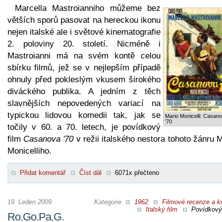
Marcella Mastroianniho můžeme bez
větších sporů pasovat na hereckou ikonu
nejen italské ale i světové kinematografie
2. poloviny 20. století. Nicméně i
Mastroianni má na svém kontě celou
sbírku filmů, jež se v nejlepším případě
ohnuly před pokleslým vkusem širokého
diváckého publika. A jedním z těch
slavnějších nepovedených variací na
typickou lidovou komedii tak, jak se
Mario Monicelli: Casan
'70
točily v 60. a 70. letech, je povídkový
film
Casanova '70
v režii italského nestora tohoto žánru 
Monicelliho.
Přidat komentář
Číst dál
6071x přečteno
19. Leden 2009
Kategorie
1962
Filmové recenze a kr
Italský film
Povídkový 
Ro.Go.Pa.G.