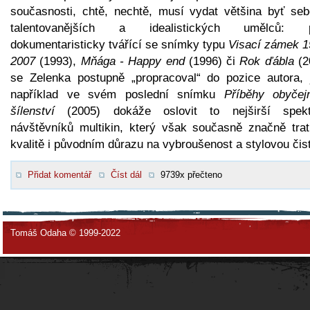
současnosti, chtě, nechtě, musí vydat většina byť seb
talentovanějších a idealistických umělců: 
dokumentaristicky tvářící se snímky typu
Visací zámek 1
2007
(1993),
Mňága - Happy end
(1996) či
Rok ďábla
(2
se Zelenka postupně „propracoval“ do pozice autora, 
například ve svém poslední snímku
Příběhy obyčej
šílenství
(2005) dokáže oslovit to nejširší spek
návštěvníků multikin, který však současně značně trat
kvalitě i původním důrazu na vybroušenost a stylovou čist
Přidat komentář
Číst dál
9739x přečteno
Tomáš Odaha © 1999-2022