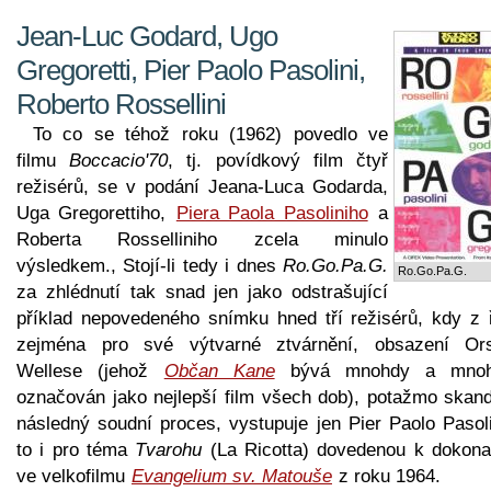
Jean-Luc Godard, Ugo
Gregoretti, Pier Paolo Pasolini,
Roberto Rossellini
To co se téhož roku (1962) povedlo ve
filmu
Boccacio'70
, tj. povídkový film čtyř
režisérů, se v podání Jeana-Luca Godarda,
Uga Gregorettiho,
Piera Paola Pasoliniho
a
Roberta Rosselliniho zcela minulo
výsledkem., Stojí-li tedy i dnes
Ro.Go.Pa.G.
Ro.Go.Pa.G.
za zhlédnutí tak snad jen jako odstrašující
příklad nepovedeného snímku hned tří režisérů, kdy z 
zejména pro své výtvarné ztvárnění, obsazení Or
Wellese (jehož
Občan Kane
bývá mnohdy a mnoh
označován jako nejlepší film všech dob), potažmo skand
následný soudní proces, vystupuje jen Pier Paolo Pasoli
to i pro téma
Tvarohu
(La Ricotta) dovedenou k dokonal
ve velkofilmu
Evangelium sv. Matouše
z roku 1964.