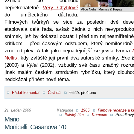
vznikla po odchodu
nepřekonatelné
Věry Chytilové
Alice Nellis: Mamas & Papas
do uměleckého důchodu.
Filmových tvůrkyň se sice za poslední dvě deseti
etablovala celá řada, avšak žádná z nich nevyproduko
snímek, jež by dokázal obstát i před tím nejnesmiřiteln
kritikem - před časovým odstupem, který nemilosrdně 
zrno od plev. A tak jako nejnadějnější se jevila tvorba
Nellis
, kdy zvláště její první dva autorské snímky,
Ene 
(2000) a
Výlet
(2002), vzbudily své času značný rozru
jinak malém českém smrdutém rybníčku, který dlouho
nedokázal přinést nové téma.
Přidat komentář
Číst dál
6622x přečteno
21. Leden 2009
Kategorie
1965
Filmové recenze a kr
Italský film
Komedie
Povídkový 
Mario
Monicelli: Casanova '70