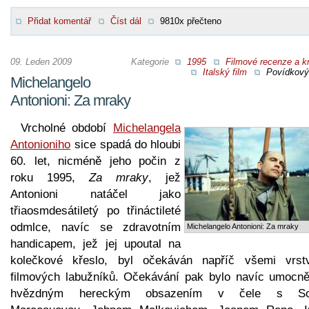
Přidat komentář
Číst dál
9810x přečteno
09. Leden 2009
Kategorie
1995
Filmové recenze a kr
Italský film
Povídkový 
Michelangelo
Antonioni: Za mraky
Vrcholné období
Michelangela
Antonioniho
sice spadá do hloubi
60. let, nicméně jeho počin z
roku 1995,
Za mraky
, jež
Antonioni natáčel jako
třiaosmdesátiletý po třináctileté
odmlce, navíc se zdravotním
Michelangelo Antonioni: Za mraky
handicapem, jež jej upoutal na
kolečkové křeslo, byl očekáván napříč všemi vrst
filmových labužníků. Očekávání pak bylo navíc umocně
hvězdným hereckým obsazením v čele s Sop