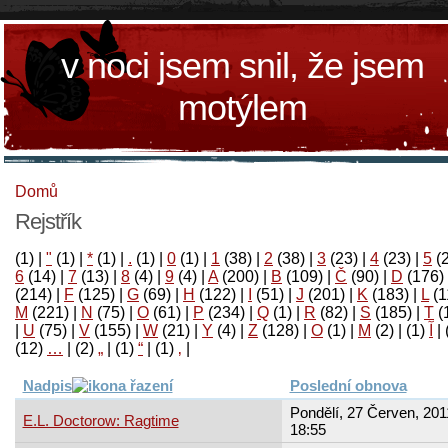
v noci jsem snil, že jsem
motýlem
Domů
Rejstřík
(1)
|
"
(1)
|
*
(1)
|
.
(1)
|
0
(1)
|
1
(38)
|
2
(38)
|
3
(23)
|
4
(23)
|
5
(
6
(14)
|
7
(13)
|
8
(4)
|
9
(4)
|
A
(200)
|
B
(109)
|
Č
(90)
|
D
(176)
(214)
|
F
(125)
|
G
(69)
|
H
(122)
|
I
(51)
|
J
(201)
|
K
(183)
|
L
(1
M
(221)
|
N
(75)
|
O
(61)
|
P
(234)
|
Q
(1)
|
R
(82)
|
S
(185)
|
T
(
|
U
(75)
|
V
(155)
|
W
(21)
|
Y
(4)
|
Z
(128)
|
Ο
(1)
|
М
(2)
|
(1)
آ
|
(12)
…
|
(2)
„
|
(1)
“
|
(1)
‚
|
Nadpis
Poslední obnova
Pondělí, 27 Červen, 201
E.L. Doctorow: Ragtime
18:55