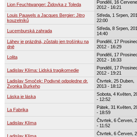
Pondělí, 16 Červene
Lion Feuchtwanger: Židovka z Toleda
2012 - 16:21
Louis Pauwels a Jacques Bergier: Jitro
Středa, 1 Srpen, 201
kouzelníků
22:00
Středa, 8 Srpen, 201
Lucemburská zahrada
14:40
Láhev je prázdná, zůstalo jen trošínku na
Pondělí, 17 Prosinec
dně
2012 - 16:29
Pondělí, 17 Prosinec
Lolita
2012 - 16:33
Pondělí, 17 Prosinec
Ladislav Klíma: Lidská tragikomedie
2012 - 19:21
Ladislav Smoček: Podivné odpoledne dr.
Čtvrtek, 25 Duben,
Zvonka Burkeho
2013 - 18:12
Sobota, 4 Květen, 2
Láska je láska
- 12:52
Pátek, 31 Květen, 2
La Fabrika
- 18:59
Čtvrtek, 6 Červen, 
Ladislav Klíma
- 11:52
Čtvrtek, 6 Červen, 
Ladislav Klíma