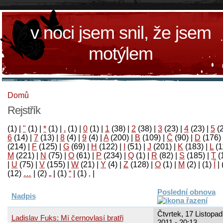
v noci jsem snil, že jsem
motýlem
Domů
Rejstřík
(1)
|
"
(1)
|
*
(1)
|
.
(1)
|
0
(1)
|
1
(38)
|
2
(38)
|
3
(23)
|
4
(23)
|
5
(
6
(14)
|
7
(13)
|
8
(4)
|
9
(4)
|
A
(200)
|
B
(109)
|
Č
(90)
|
D
(176)
(214)
|
F
(125)
|
G
(69)
|
H
(122)
|
I
(51)
|
J
(201)
|
K
(183)
|
L
(1
M
(221)
|
N
(75)
|
O
(61)
|
P
(234)
|
Q
(1)
|
R
(82)
|
S
(185)
|
T
(
|
U
(75)
|
V
(155)
|
W
(21)
|
Y
(4)
|
Z
(128)
|
Ο
(1)
|
М
(2)
|
(1)
آ
|
(12)
…
|
(2)
„
|
(1)
“
|
(1)
‚
|
Poslední obnova
Nadpis
Čtvrtek, 17 Listopad
Ladislav Fuks: Mí černovlasí bratři
2011 - 20:13