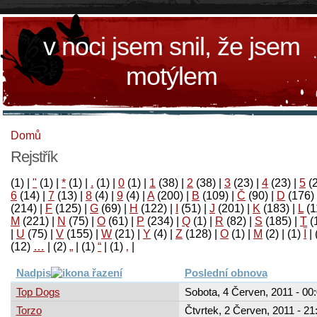
v noci jsem snil, že jsem
motýlem
Domů
Rejstřík
(1)
|
"
(1)
|
*
(1)
|
.
(1)
|
0
(1)
|
1
(38)
|
2
(38)
|
3
(23)
|
4
(23)
|
5
(
6
(14)
|
7
(13)
|
8
(4)
|
9
(4)
|
A
(200)
|
B
(109)
|
Č
(90)
|
D
(176)
(214)
|
F
(125)
|
G
(69)
|
H
(122)
|
I
(51)
|
J
(201)
|
K
(183)
|
L
(1
M
(221)
|
N
(75)
|
O
(61)
|
P
(234)
|
Q
(1)
|
R
(82)
|
S
(185)
|
T
(
|
U
(75)
|
V
(155)
|
W
(21)
|
Y
(4)
|
Z
(128)
|
Ο
(1)
|
М
(2)
|
(1)
آ
|
(12)
…
|
(2)
„
|
(1)
“
|
(1)
‚
|
Nadpis
Poslední obnova
Top Dogs
Sobota, 4 Červen, 2011 - 00
Torzo
Čtvrtek, 2 Červen, 2011 - 21