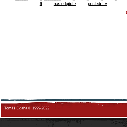
6
následující ›
poslední »
Tomáš Odaha © 1999-2022