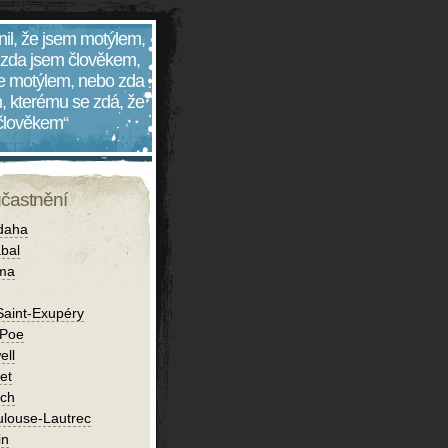
nil, že jsem motýlem,
 zda jsem člověkem,
 je motýlem, nebo zda
, kterému se zdá, že
 člověkem“
účastnění
daha
bal
íma
Saint-Exupéry
 Poe
ell
et
ch
ulouse-Lautrec
in