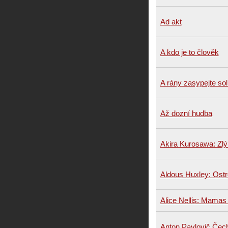
Ad akt
A kdo je to člověk
A rány zasypejte sol
Až dozní hudba
Akira Kurosawa: Zlý
Aldous Huxley: Ost
Alice Nellis: Mama
Anton Pavlovič Čec