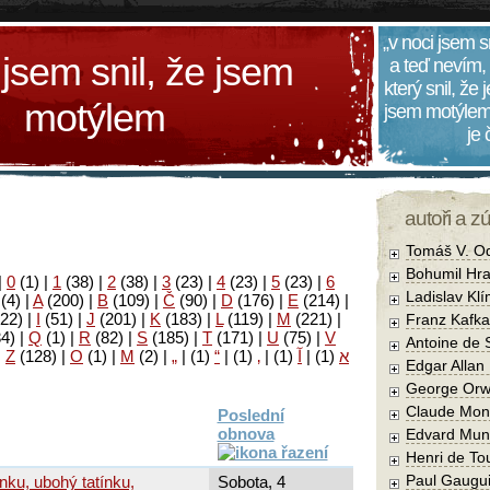
„v noci jsem s
 jsem snil, že jsem
a teď nevím,
který snil, že
motýlem
jsem motýlem
je
autoři a z
Tomáš V. O
Bohumil Hra
|
0
(1)
|
1
(38)
|
2
(38)
|
3
(23)
|
4
(23)
|
5
(23)
|
6
Ladislav Kl
(4)
|
A
(200)
|
B
(109)
|
Č
(90)
|
D
(176)
|
E
(214)
|
22)
|
I
(51)
|
J
(201)
|
K
(183)
|
L
(119)
|
M
(221)
|
Franz Kafka
34)
|
Q
(1)
|
R
(82)
|
S
(185)
|
T
(171)
|
U
(75)
|
V
Antoine de 
|
Z
(128)
|
Ο
(1)
|
М
(2)
|
„
|
(1)
“
|
(1)
‚
|
(1)
آ
|
(1)
א
Edgar Allan
George Orw
Claude Mon
Poslední
obnova
Edvard Mun
Henri de To
Paul Gaugu
ínku, ubohý tatínku,
Sobota, 4