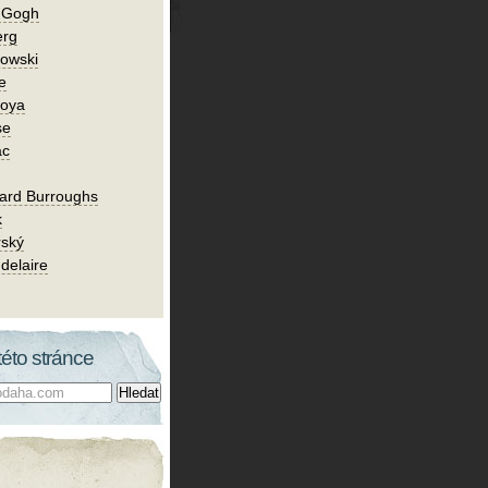
n Gogh
erg
owski
e
Goya
se
ac
ard Burroughs
k
rský
delaire
této stránce