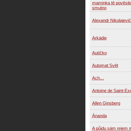
maminka tě pověsila
smutno
Alexandr Nikolajevi
Arkádie
Autíčko
Automat Svět
Ach…
Antoine de Saint-Ex
Allen Ginsberg
Ánanda
A půjdu sám rejem 