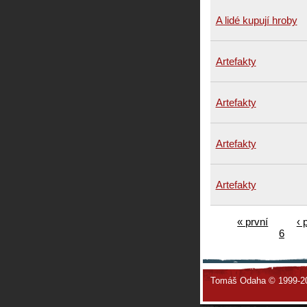
A lidé kupují hroby
Artefakty
Artefakty
Artefakty
Artefakty
« první
‹ 
6
Tomáš Odaha © 1999-2