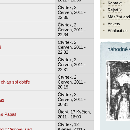
Kontakt
Čtvrtek, 2
Rejstřík
Červen, 2011 -
Měsíční arc
22:36
Ankety
Čtvrtek, 2
Červen, 2011 -
Přihlásit se
22:34
Čtvrtek, 2
í
Červen, 2011 -
náhodně 
22:32
Čtvrtek, 2
Červen, 2011 -
22:31
Čtvrtek, 2
 chlap spí dobře
Červen, 2011 -
20:19
Čtvrtek, 2
rov
Červen, 2011 -
00:31
Úterý, 17 Květen,
s & Papas
2011 - 16:00
Čtvrtek, 12
hov: Višňový sad
Květen, 2011 -