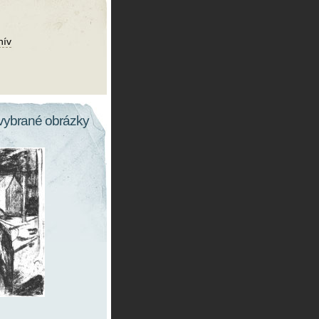
hív
vybrané obrázky