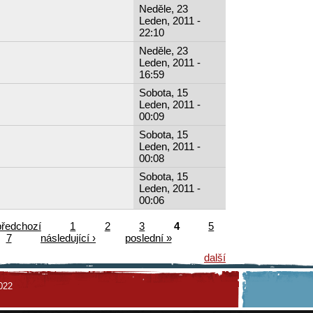
Neděle, 23
Leden, 2011 -
22:10
Neděle, 23
Leden, 2011 -
16:59
Sobota, 15
Leden, 2011 -
00:09
Sobota, 15
Leden, 2011 -
00:08
Sobota, 15
Leden, 2011 -
00:06
předchozí
1
2
3
4
5
7
následující ›
poslední »
další
022