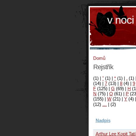
v noci
Domů
Rejstřík
(1)
|
"
(1)
|
*
(1)
|
.
(1)
(14)
|
7
(13)
|
8
(4)
|
9
F
(125)
|
G
(69)
|
H
(1
N
(75)
|
O
(61)
|
P
(2
(155)
|
W
(21)
|
Y
(4)
(12)
…
|
(2)
Nadpis
Arthur Lee Kopit Tat