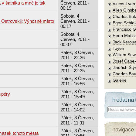
 v šatníku a mně je tak
Červen, 2011 -
Vincent va
00:19
Allen Ginsb
Sobota, 4
Charles Buk
č Ostrovskij: Výnosné místo
Červen, 2011 -
Egon Schiel
00:17
Francisco 
Sobota, 4
Henri Matis
Červen, 2011 -
Jack Kerou
00:07
Toyen
Pátek, 3 Červen,
William Sew
2011 - 22:36
Josef Čape
Pátek, 3 Červen,
Jindřich Štý
2011 - 22:35
Charles Bau
Pátek, 3 Červen,
Galerie
2011 - 16:56
Pátek, 3 Červen,
upéry
2011 - 15:49
hledat na 
Pátek, 3 Červen,
Co hledat:
2011 - 14:02
Pátek, 3 Červen,
2011 - 11:31
navigace
Pátek, 3 Červen,
masek tohoto města
2011 - 10:56