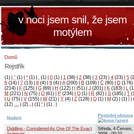
v noci jsem snil, že jsem
motýlem
Domů
Rejstřík
(1)
|
"
(1)
|
*
(1)
|
.
(1)
|
0
(1)
|
1
(38)
|
2
(38)
|
3
(23)
|
4
(23)
|
5
(
6
(14)
|
7
(13)
|
8
(4)
|
9
(4)
|
A
(200)
|
B
(109)
|
Č
(90)
|
D
(176)
(214)
|
F
(125)
|
G
(69)
|
H
(122)
|
I
(51)
|
J
(201)
|
K
(183)
|
L
(1
M
(221)
|
N
(75)
|
O
(61)
|
P
(234)
|
Q
(1)
|
R
(82)
|
S
(185)
|
T
(
|
U
(75)
|
V
(155)
|
W
(21)
|
Y
(4)
|
Z
(128)
|
Ο
(1)
|
М
(2)
|
(1)
آ
|
(12)
…
|
(2)
„
|
(1)
“
|
(1)
‚
|
Poslední obnova
Nadpis
Diddling - Considered As One Of The Exact
Středa, 4 Červen,
Sciences
2008 - 00:23