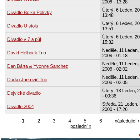
2009 - 13:28
Úterý, 6 Leden, 20
Divadlo Bolka Polívky
13:48
Úterý, 6 Leden, 20
Divadlo U stolu
13:51
Úterý, 6 Leden, 20
Divadlo v 7 a půl
15:32
Neděle, 11 Leden,
David Helbock Trio
2009 - 01:18
Neděle, 11 Leden,
Dan Bárta & Yvonne Sanchez
2009 - 02:02
Neděle, 11 Leden,
Darko Jurkovič Trio
2009 - 02:05
Úterý, 13 Leden, 
Dejvické divadlo
- 00:36
Středa, 21 Leden,
Divadlo 2004
2009 - 17:26
1
2
3
4
5
6
následující ›
poslední »