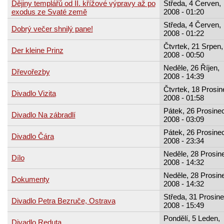
Dějiny templářů od II. křížové výpravy až po
Středa, 4 Červen,
exodus ze Svaté země
2008 - 01:20
Středa, 4 Červen,
Dobrý večer shnilý pane!
2008 - 01:22
Čtvrtek, 21 Srpen,
Der kleine Prinz
2008 - 00:50
Neděle, 26 Říjen,
Dřevořezby
2008 - 14:39
Čtvrtek, 18 Prosin
Divadlo Vizita
2008 - 01:58
Pátek, 26 Prosinec
Divadlo Na zábradlí
2008 - 03:09
Pátek, 26 Prosinec
Divadlo Čára
2008 - 23:34
Neděle, 28 Prosin
Dílo
2008 - 14:32
Neděle, 28 Prosin
Dokumenty
2008 - 14:32
Středa, 31 Prosine
Divadlo Petra Bezruče, Ostrava
2008 - 15:49
Pondělí, 5 Leden,
Divadlo Reduta