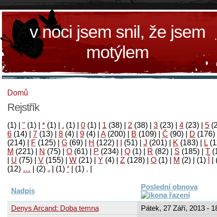
v noci jsem snil, že jsem
motýlem
Domů
Rejstřík
(1)
|
"
(1)
|
*
(1)
|
.
(1)
|
0
(1)
|
1
(38)
|
2
(38)
|
3
(23)
|
4
(23)
|
5
(
6
(14)
|
7
(13)
|
8
(4)
|
9
(4)
|
A
(200)
|
B
(109)
|
Č
(90)
|
D
(176)
(214)
|
F
(125)
|
G
(69)
|
H
(122)
|
I
(51)
|
J
(201)
|
K
(183)
|
L
(1
M
(221)
|
N
(75)
|
O
(61)
|
P
(234)
|
Q
(1)
|
R
(82)
|
S
(185)
|
T
(
|
U
(75)
|
V
(155)
|
W
(21)
|
Y
(4)
|
Z
(128)
|
Ο
(1)
|
М
(2)
|
(1)
آ
|
(12)
…
|
(2)
„
|
(1)
“
|
(1)
‚
|
Poslední obnova
Nadpis
Denys Arcand: Doba temna
Pátek, 27 Září, 2013 - 1