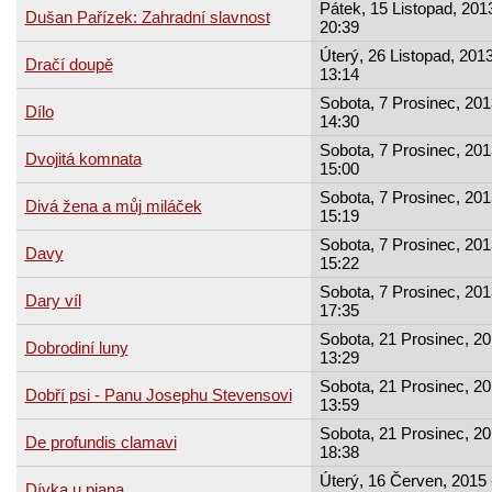
Pátek, 15 Listopad, 2013
Dušan Pařízek: Zahradní slavnost
20:39
Úterý, 26 Listopad, 2013
Dračí doupě
13:14
Sobota, 7 Prosinec, 201
Dílo
14:30
Sobota, 7 Prosinec, 201
Dvojitá komnata
15:00
Sobota, 7 Prosinec, 201
Divá žena a můj miláček
15:19
Sobota, 7 Prosinec, 201
Davy
15:22
Sobota, 7 Prosinec, 201
Dary víl
17:35
Sobota, 21 Prosinec, 20
Dobrodiní luny
13:29
Sobota, 21 Prosinec, 20
Dobří psi - Panu Josephu Stevensovi
13:59
Sobota, 21 Prosinec, 20
De profundis clamavi
18:38
Úterý, 16 Červen, 2015 
Dívka u piana