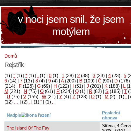
v noci jsem snil, že jsem
motýlem
Domů
Rejstřík
(1)
|
"
(1)
|
*
(1)
|
.
(1)
|
0
(1)
|
1
(38)
|
2
(38)
|
3
(23)
|
4
(23)
|
5
(
6
(14)
|
7
(13)
|
8
(4)
|
9
(4)
|
A
(200)
|
B
(109)
|
Č
(90)
|
D
(176)
(214)
|
F
(125)
|
G
(69)
|
H
(122)
|
I
(51)
|
J
(201)
|
K
(183)
|
L
(1
M
(221)
|
N
(75)
|
O
(61)
|
P
(234)
|
Q
(1)
|
R
(82)
|
S
(185)
|
T
(
|
U
(75)
|
V
(155)
|
W
(21)
|
Y
(4)
|
Z
(128)
|
Ο
(1)
|
М
(2)
|
(1)
آ
|
(12)
…
|
(2)
„
|
(1)
“
|
(1)
‚
|
Poslední
Nadpis
obnova
Středa, 4 Červ
The Island Of The Fay
2008 - 00:21