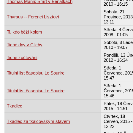
Thomas Mann: Smrt v Benátkách
2010 - 16:15
Sobota, 21
Thyrsus -- Ferenci Lisztovi
Prosinec, 2013
13:11
Středa, 4 Červ
Ti, kdo běží kolem
2008 - 01:05
Sobota, 9 Lede
Tiché dny v Clichy
2010 - 19:07
Pondělí, 13 Úno
Tiché zúčtování
2012 - 16:34
Středa, 1
Titulní list časopisu Le Sourire
Červenec, 2015
15:47
Středa, 1
Titulní list časopisu Le Sourire
Červenec, 2015
15:46
Pátek, 19 Červ
Tkadlec
2015 - 14:51
Čtvrtek, 18
Tkadlec za tkalcovským stavem
Červen, 2015 -
12:22