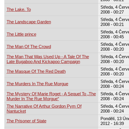
Středa, 4 Červ
The Lake. To
2008 - 00:27
Středa, 4 Červ
The Landscape Garden
2008 - 00:21
Středa, 4 Červ
The Little prince
2008 - 00:45
Středa, 4 Červ
The Man Of The Crowd
2008 - 00:20
The Man That Was Used Up - A Tale Of The
Středa, 4 Červ
Late Bugaboo And Kickapoo Campaign
2008 - 00:20
Středa, 4 Červ
The Masque Of The Red Death
2008 - 00:20
Středa, 4 Červ
The Murders In The Rue Morgue
2008 - 00:24
The Mystery Of Marie Roget - A Sequel To „The
Středa, 4 Červ
Murder In The Rue Morgue“
2008 - 00:24
The Narrative Of Arthur Gordon Pym Of
Středa, 4 Červ
Nantucket
2008 - 00:24
Pondělí, 13 Úno
The Prisoner of State
2012 - 16:39