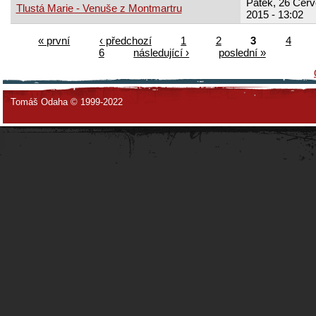
Pátek, 26 Červ
Tlustá Marie - Venuše z Montmartru
2015 - 13:02
« první
‹ předchozí
1
2
3
4
6
následující ›
poslední »
Tomáš Odaha © 1999-2022