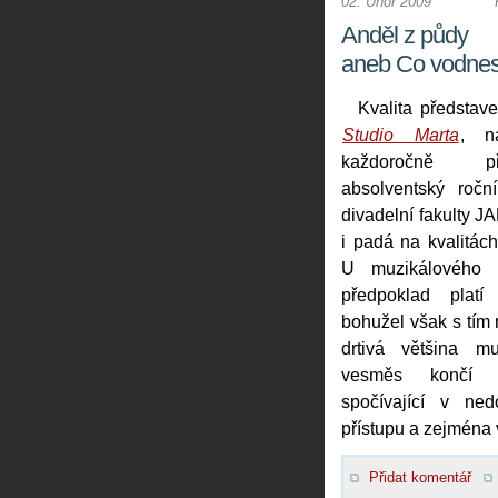
02. Únor 2009
Anděl z půdy
aneb Co vodnes
Kvalita představ
Studio Marta
, n
každoročně př
absolventský ročn
divadelní fakulty J
i padá na kvalitác
U muzikálového p
předpoklad platí
bohužel však s tím
drtivá většina mu
vesměs končí na
spočívající v ned
přístupu a zejména 
Přidat komentář