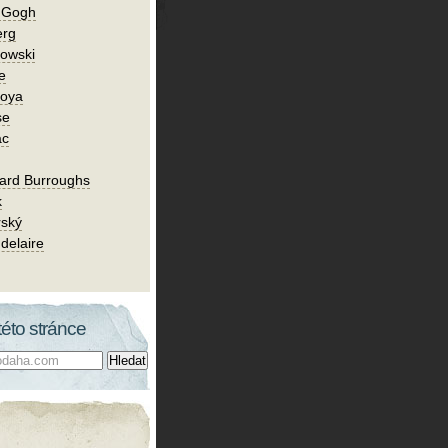
n Gogh
erg
owski
e
Goya
se
ac
ard Burroughs
k
rský
delaire
této stránce