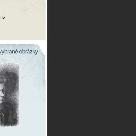
hív
vybrané obrázky