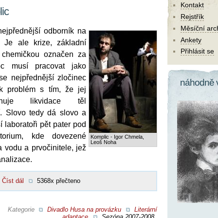
Kontakt
ic
Rejstřík
Měsíční arc
ejpřednější odborník na
Ankety
 Je ale krize, základní
Přihlásit se
í chemičkou označen za
oc musí pracovat jako
e nejpřednější zločinec
náhodně 
 problém s tím, že jej
nuje likvidace těl
. Slovo tedy dá slovo a
 laboratoři pět pater pod
atorium, kde dovezené
Komplic - Igor Chmela,
Leoš Noha
a vodu a prvočinitele, jež
nalizace.
Číst dál
5368x přečteno
Kategorie
Divadlo Husa na provázku
Literární
adaptace
Sezóna 2007-2008