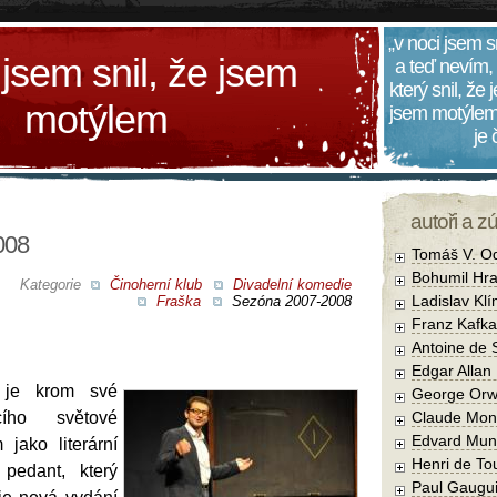
„v noci jsem s
 jsem snil, že jsem
a teď nevím,
který snil, že
motýlem
jsem motýlem
je
autoři a z
008
Tomáš V. O
Bohumil Hra
Kategorie
Činoherní klub
Divadelní komedie
Ladislav Kl
Fraška
Sezóna 2007-2008
Franz Kafka
Antoine de 
Edgar Allan
je krom své
George Orw
ícího světové
Claude Mon
Edvard Mun
 jako literární
Henri de To
 pedant, který
Paul Gaugu