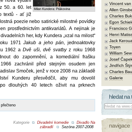
je nová vydání
Vincent va
z 50. a 60. let
Milan Kundera: Ptákovina
Allen Ginsb
 textů - ať již
Charles Buk
ilostná poezie nebo satirické milostné povídky
Egon Schiel
en prostřednictvím antikvariátů. A nejinak je
Francisco 
Henri Matis
 divadelních her, kdy Kundera „vzal na milost“
Jack Kerou
 roku 1971
Jakub a jeho pán
, jednoaktovky
Toyen
ku 1962 a
Dvě uši, dvě svatby
z roku 1968
William Sew
dnout do zapomnění, a komediální frašku
Josef Čape
966 zachránil před stejným osudem jen
Jindřich Štý
Ladislav Smoček, jenž v roce 2008 na základě
Charles Bau
elství Kunderu přesvědčil, aby mu dovolil
Galerie
o dlouhých 40 letech oživit na prknech
hledat na 
 přečteno
Co hledat:
Kategorie
Divadelní komedie
Divadlo Na
navigace
zábradlí
Sezóna 2007-2008