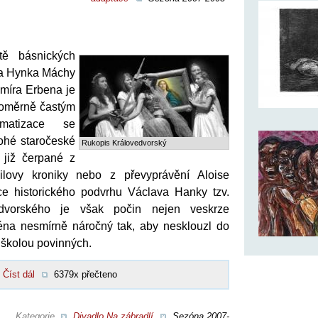
tě básnických
a Hynka Máchy
míra Erbena je
poměrně častým
matizace se
ohé staročeské
Rukopis Královedvorský
 již čerpané z
lovy kroniky nebo z převyprávění Aloise
ce historického podvrhu Václava Hanky tzv.
dvorského je však počin nejen veskrze
ména nesmírně náročný tak, aby nesklouzl do
 školou povinných.
Číst dál
6379x přečteno
Kategorie
Divadlo Na zábradlí
Sezóna 2007-