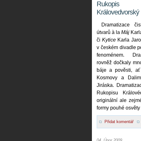
Rukopis
Královedvorský
Dramatizace čis
útvarů à la
Máj
Karl
či
Kytice
Karla Jaro
v českém divadle 
fenoménem. Dra
rovněž dočkaly mn
báje a pověsti, ať
Kosmovy a Dalimi
Jiráska. Dramatiza
Rukopisu Králové
originální ale zej
formy pouhé osvěty
Přidat komentář
04. Únor 2009