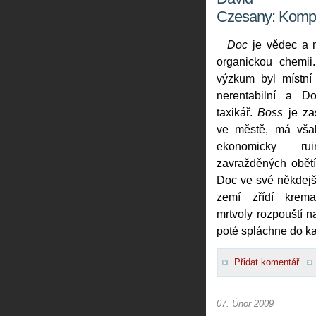
Czesany: Kompl
Doc
je vědec a n
organickou chemii.
výzkum byl místn
nerentabilní a D
taxikář.
Boss
je zas
ve městě, má však
ekonomicky rui
zavražděných obětí
Doc ve své někdejší
zemí zřídí krem
mrtvoly rozpouští n
poté spláchne do ka
Přidat komentář
07. Únor 2009