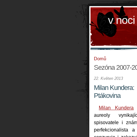
v noci
Domů
Sezóna 2007-2
22. Květen 2013
Milan Kundera:
Ptákovina
Milan Kundera
aureoly vynikaj
spisovatele i znám
perfekcionalista a