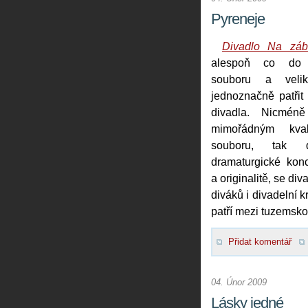
Pyreneje
Divadlo Na zábr
alespoň co do 
souboru a veliko
jednoznačně patřit
divadla. Nicmén
mimořádným kva
souboru, tak d
dramaturgické kon
a originalitě, se d
diváků i divadelní kr
patří mezi tuzemsko
Přidat komentář
04. Únor 2009
Lásky jedné