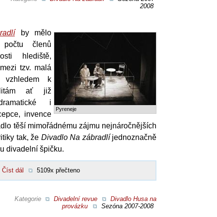
2008
adlí
by mělo
počtu členů
sti hlediště,
 mezi tzv. malá
ě vzhledem k
litám ať již
ramatické i
Pyreneje
cepce, invence
ivadlo těší mimořádnému zájmu nejnáročnějších
itiky tak, že
Divadlo Na zábradlí
jednoznačně
u divadelní špičku.
Číst dál
5109x přečteno
Kategorie
Divadelní revue
Divadlo Husa na
provázku
Sezóna 2007-2008