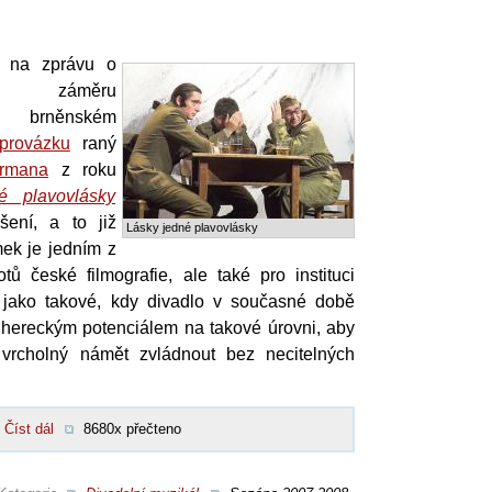
í na zprávu o
kém záměru
v brněnském
provázku
raný
ormana
z roku
é plavovlásky
šení, a to již
Lásky jedné plavovlásky
mek je jedním z
tů české filmografie, ale také pro instituci
jako takové, kdy divadlo v současné době
i hereckým potenciálem na takové úrovni, aby
vrcholný námět zvládnout bez necitelných
Číst dál
8680x přečteno