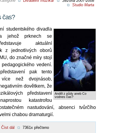
Kategorie
Divadelní muzikál
Sezóna 2007-2008
Studio Marta
 čas?
ení studentského divadla
a jehož prknech se
edstavuje aktuální
ík z jednotlivých oborů
AMU, do značné míry stojí
h pedagogického vedení.
ředstavení pak tento
 více než dvojnásob,
 negativním dovětkem, že
zikálových představení
Anděl z půdy aneb Co
vodnes čas?
prostou katastrofou
ostatečném nastudování, absenci tvůrčího
velmi chabou dramaturgií.
Číst dál
7361x přečteno