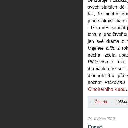
cenzuruje i zakazu
svých starších děl 
tak, že mnoho jeho
jeho stalinistická m
- lze dnes sehnat j
tomu s jeho čtveřicí
jen své drama z
Majitelé klíčů
z ro
nechal zcela upa
Ptákovina
z roku 1
dramatik a režisér 
dlouholetého přát
nechat
Ptákovinu
p
Činoherního klubu
.
Číst dál
10584x
24. Květen 2012
David