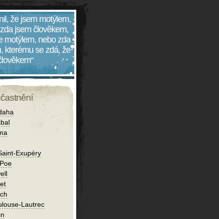
nil, že jsem motýlem,
 zda jsem člověkem,
 je motýlem, nebo zda
, kterému se zdá, že
 člověkem“
účastnění
daha
bal
íma
Saint-Exupéry
 Poe
ell
et
ch
ulouse-Lautrec
in