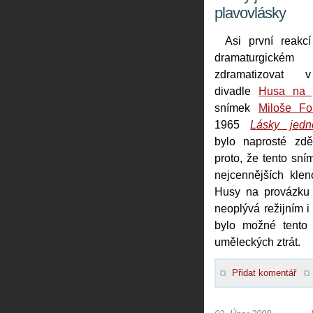
plavovlásky
Asi první reakc
dramaturgic
zdramatizovat 
divadle
Husa na 
snímek
Miloše F
1965
Lásky jedn
bylo naprosté zdě
proto, že tento sní
nejcennějších kleno
Husy na provázku 
neoplývá režijním 
bylo možné tento 
uměleckých ztrát.
Přidat komentář