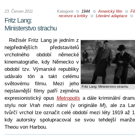
23. Červen 2011
Kategorie
1944
Americký film
Fi
recenze a kritiky
Literární adaptace
Fritz Lang:
Ministerstvo strachu
Režisér Fritz Lang je jedním z
nejpřednějších představitelů
vrcholného období německé
kinematografie, kdy Německo v
období tzv. Výmarské republiky
udávalo tón a takt celému
světovému filmu. Mezi jeho
Fritz Lang: Ministerstvo strachu
nejslavnější filmy patří zejména
expresionistický opus
Metropolis
a dále kriminální dram
stylu noir
Vrah mezi námi
(v originále
M
), ale za La
tvůrčí vrchol lze označit celé období mezi léty 1919 až 
kdy autorsky spolupracoval se svou tehdejší manže
Theou von Harbou.