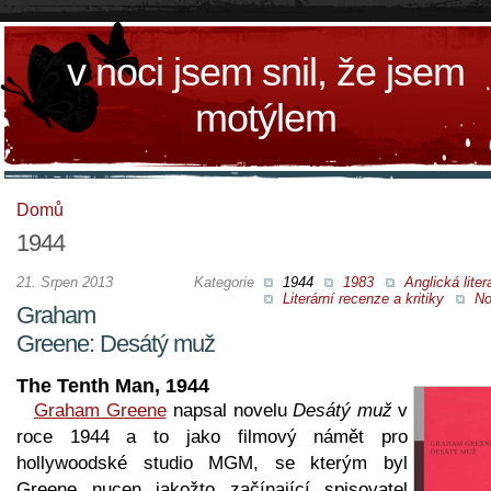
v noci jsem snil, že jsem
motýlem
Domů
1944
21. Srpen 2013
Kategorie
1944
1983
Anglická liter
Literární recenze a kritiky
No
Graham
Greene: Desátý muž
The Tenth Man, 1944
Graham Greene
napsal novelu
Desátý muž
v
roce 1944 a to jako filmový námět pro
hollywoodské studio MGM, se kterým byl
Greene nucen jakožto začínající spisovatel