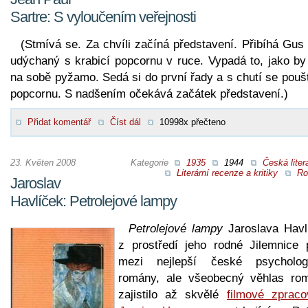
Sartre: S vyloučením veřejnosti
(Stmívá se. Za chvíli začíná představení. Přibíhá Gus
udýchaný s krabicí popcornu v ruce. Vypadá to, jako by
na sobě pyžamo. Sedá si do první řady a s chutí se pouš
popcornu. S nadšením očekává začátek představení.)
Přidat komentář
Číst dál
10998x přečteno
23. Květen 2008
Kategorie
1935
1944
Česká liter
Literární recenze a kritiky
Ro
Jaroslav
Havlíček: Petrolejové lampy
Petrolejové lampy
Jaroslava Havl
z prostředí jeho rodné Jilemnice p
mezi nejlepší české psycholog
romány, ale všeobecný věhlas ro
zajistilo až skvělé
filmové zpraco