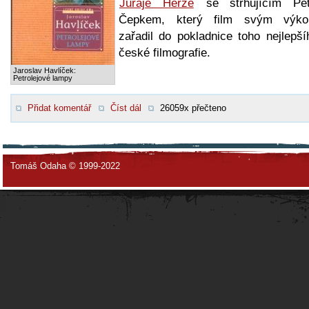
Juraje Herze
se strhujícím Pe
Čepkem, který film svým výk
zařadil do pokladnice toho nejlepší
české filmografie.
Jaroslav Havlíček:
Petrolejové lampy
Přidat komentář
Číst dál
26059x přečteno
Tomáš Odaha © 1999-2022