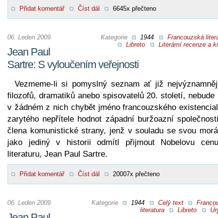
Přidat komentář
Číst dál
6645x přečteno
06. Leden 2009
Kategorie
1944
Francouzská liter
Libreto
Literární recenze a kr
Jean Paul
Sartre: S vyloučením veřejnosti
Vezmeme-li si pomyslný seznam ať již nejvýznamněj
filozofů, dramatiků anebo spisovatelů 20. století, nebud
v žádném z nich chybět jméno francouzského existenciali
zarytého nepřítele hodnot západní buržoazní společnosti
člena komunistické strany, jenž v souladu se svou morá
jako jediný v historii odmítl přijmout Nobelovu cen
literaturu, Jean Paul Sartre.
Přidat komentář
Číst dál
20007x přečteno
06. Leden 2009
Kategorie
1944
Celý text
Franco
literatura
Libreto
Úr
Jean Paul