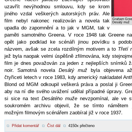
uzavřít nevýhodnou smlouvu, kdy se krom
jiného vzdal veškerých autorských práv. Ale
Graham Gree
film nebyl nakonec realizován a novela tak
Desátý muž
upadla do zapomnění a to jak v MGM, tak v
paměti samotného Greena. V roce 1948 tak Greene na
opět jako podklad ke scénáři jinou povídku s podo
názvem, avšak se zcela rozdílným motivem a to
Třetí
jež byla naopak velmi úspěšně zfilmována, kdy stejnojm
film je dnes považován za jeden z nejlepších snímků ž
noir. Samotná novela
Desátý muž
byla objevena a
čtyřiceti letech v roce 1983, kdy americký nakladatel An
Blond od MGM odkoupil veškerá práva a poslal ji Green
aby na ní dle svého uvážení udělal případné úpravy. Gr
si sice na text
Desátého muže
nevzpomínal, ale ve 
soukromém archivu objevil, že se tímto námětem 
možným filmovým scénářem zaobíral již v roce 1937.
Přidat komentář
Číst dál
4150x přečteno