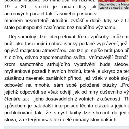
Gabriel García Márq
19. a 20. století, je román díky jak
Láska za časů chole
autorových paralel tak časového posunu v
mnohém nesmrtelně aktuální, zvlášť v době, kdy se z L
stalo pouhopouhé zaklínadlo bez hlubšího významu.
Děj samotný, lze interpretovat třemi způsoby: můžeme
brát jako fascinující naturalisticky podané vyprávění, jež
oplývá magickou atmosférou, ale lze jej spíše brát jako p
z cizího, dávno zapomenutého světa. Vnímavější čtenář
krom samotného strhujícího vyprávění bude sledov
myšlenkové pozadí hlavních hrdinů, které je ukryto za t
zástěnou navenek banálních příhod, jež však v sobě skrý
odpověď na mnohé, sám sobě položené otázky „Pro
jejichž odpovědi se však odvíjí jak od míry duševního v
čtenáře tak i jeho dosavadních životních zkušeností. Tř
způsobem je pak další interpolace těchto otázek a jejich 
prohlubování tak, že smysl knihy lze shrnout do jedi
slova, za kterým však leží celé miriády slov dalších.