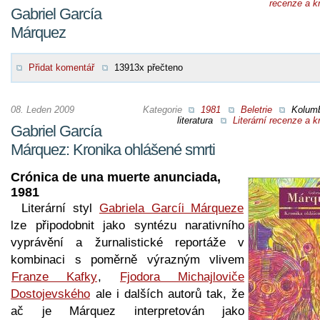
recenze a kr
Gabriel García
Márquez
Přidat komentář
13913x přečteno
08. Leden 2009
Kategorie
1981
Beletrie
Kolumb
literatura
Literární recenze a kr
Gabriel García
Márquez: Kronika ohlášené smrti
Crónica de una muerte anunciada,
1981
Literární styl
Gabriela Garcíi Márqueze
lze připodobnit jako syntézu narativního
vyprávění a žurnalistické reportáže v
kombinaci s poměrně výrazným vlivem
Franze Kafky
,
Fjodora Michajloviče
Dostojevského
ale i dalších autorů tak, že
ač je Márquez interpretován jako