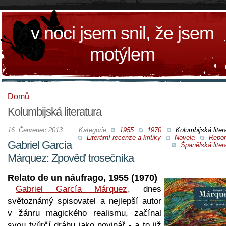
v noci jsem snil, že jsem
motýlem
Domů
Kolumbijská literatura
16. Červenec 2013
Kategorie
1955
1970
Kolumbijská liter
Literární recenze a kritiky
Novela
Repor
Gabriel García
Španělská liter
Márquez: Zpověď trosečníka
Relato de un náufrago, 1955 (1970)
Gabriel García Márquez
, dnes
světoznámý spisovatel a nejlepší autor
v žánru magického realismu, začínal
svou tvůrčí dráhu jako novinář - a to již