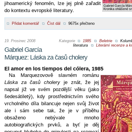
jihoamerický fenomén, lze jej plně zařadit
Gabriel García Már
Kronika ohlášené sm
do kontextu evropské literatury.
Přidat komentář
Číst dál
9675x přečteno
19. Prosinec 2008
Kategorie
1985
Beletrie
Kolumb
literatura
Literární recenze a kr
Gabriel García
Márquez: Láska za časů cholery
El amor en los tiempos del cólera, 1985
Na Marquezovově slavném románu
Láska za časů cholery
je znát, že jej
napsal již ve svém pozdější věku (jako
šedesátiletý), kdy prostřednictvím svého
vrcholného díla bilancuje nejen svůj život
ale i sám sebe tak, že je v příběhu
obsaženo nebývale mnoho
autobiografických prvků, a byť je děj
posunut hluboko do minulosti na rozmezí