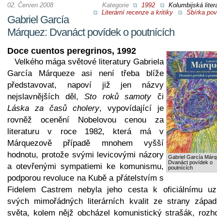
02. Červen 2008
Kategorie
1992
Kolumbijská liter
Literární recenze a kritiky
Sbírka pov
Gabriel García
Márquez: Dvanáct povídek o poutnících
Doce cuentos peregrinos, 1992
Velkého mága světové literatury Gabriela
García Márqueze asi není třeba blíže
představovat, napoví již jen názvy
nejslavnějších děl,
Sto roků samoty
či
Láska za časů cholery
, vypovídající je
rovněž ocenění Nobelovou cenou za
literaturu v roce 1982, která má v
Márquezově případě mnohem vyšší
hodnotu, protože svými levicovými názory
Gabriel García Márq
Dvanáct povídek o
a otevřenými sympatiemi ke komunismu,
poutnících
podporou revoluce na Kubě a přátelstvím s
Fidelem Castrem nebyla jeho cesta k oficiálnímu uz
svých mimořádných literárních kvalit ze strany západ
světa, kolem nějž obcházel komunistický strašák, rozh