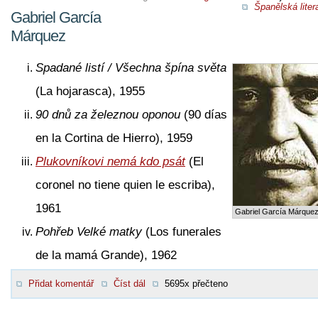
Španělská liter
Gabriel García
Márquez
Spadané listí / Všechna špína světa
(La hojarasca), 1955
90 dnů za železnou oponou
(90 días
en la Cortina de Hierro), 1959
Plukovníkovi nemá kdo psát
(El
coronel no tiene quien le escriba),
1961
Gabriel García Márque
Pohřeb Velké matky
(Los funerales
de la mamá Grande), 1962
Přidat komentář
Číst dál
5695x přečteno