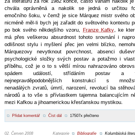
za literaturu za rok 1982 konče, často váhám nakolik je
chvála oprávněná a nakolik se jedná o určitou f
emočního šoku, v čemž je sice Márquez mistr svého ob
nicméně měl-li bych jej zařadit do světového kontextu p
po bok svého někdejšího vzoru,
Franze Kafky
, ke kte
má přes veškerou absurdnost tohoto srovnání i napro
odlišnost stylu i myšlení přec jen velmi blízko, nemoh
Márquezovy nevytknout povrchnost, absenci dušev
psychologické složky svých postav a potažmo i vlast
příběhu, což je o to s větší mírou nahrazováno obrov
spádem událostí, střídáním postav a t
nejnepravděpodobnějších konstrukcí s množs
nenadálých zvratů, úmrtí, narození, revolucí ba stěhov
národů a to vše s přívlastkem tajemna balancujícím n
mezi Kafkou a jihoamerickou křesťanskou mystikou.
Přidat komentář
Číst dál
17507x přečteno
02. Červen 2008
Kategorie
Bibliografie
Kolumbijská liter