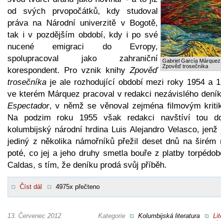
od svých prvopočátků, kdy studoval
práva na Národní univerzitě v Bogotě,
tak i v pozdějším období, kdy i po své
nucené emigraci do Evropy,
spolupracoval jako zahraniční
Gabriel García Márquez
Zpověď trosečníka
korespondent. Pro vznik knihy
Zpověď
trosečníka
je ale rozhodující období mezi roky 1954 a 1
ve kterém Márquez pracoval v redakci nezávislého dení
Espectador
, v němž se věnoval zejména filmovým kriti
Na podzim roku 1955 však redakci navštíví tou d
kolumbijský národní hrdina Luis Alejandro Velasco, jenž
jediný z několika námořníků přežil deset dnů na širém 
poté, co jej a jeho druhy smetla bouře z platby torpédo
Caldas, s tím, že deníku prodá svůj příběh.
Číst dál
4975x přečteno
13. Červenec 2012
Kategorie
Kolumbijská literatura
Lit