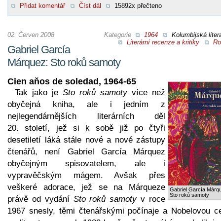
Přidat komentář
Číst dál
15892x přečteno
02. Červen 2008
Kategorie
1964
Kolumbijská liter
Literární recenze a kritiky
Ro
Gabriel García
Márquez: Sto roků samoty
Cien aňos de soledad, 1964-65
Tak jako je
Sto roků samoty
více než
obyčejná kniha, ale i jedním z
nejlegendárnějších literárních děl
20. století, jež si k sobě již po čtyři
desetiletí láká stále nové a nové zástupy
čtenářů, není Gabriel García Márquez
obyčejným spisovatelem, ale i
vypravěčským mágem. Avšak přes
veškeré adorace, jež se na Márqueze
Gabriel García Márq
Sto roků samoty
právě od vydání
Sto roků samoty
v roce
1967 snesly, těmi čtenářskými počínaje a Nobelovou c