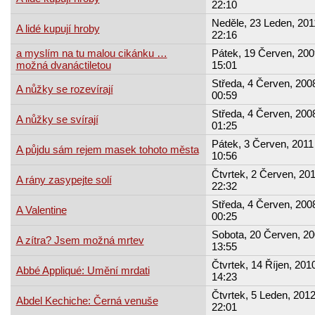
22:10
Neděle, 23 Leden, 201
A lidé kupují hroby
22:16
a myslím na tu malou cikánku …
Pátek, 19 Červen, 200
možná dvanáctiletou
15:01
Středa, 4 Červen, 2008
A nůžky se rozevírají
00:59
Středa, 4 Červen, 2008
A nůžky se svírají
01:25
Pátek, 3 Červen, 2011 
A půjdu sám rejem masek tohoto města
10:56
Čtvrtek, 2 Červen, 201
A rány zasypejte solí
22:32
Středa, 4 Červen, 2008
A Valentine
00:25
Sobota, 20 Červen, 20
A zítra? Jsem možná mrtev
13:55
Čtvrtek, 14 Říjen, 2010
Abbé Appliqué: Umění mrdati
14:23
Čtvrtek, 5 Leden, 2012
Abdel Kechiche: Černá venuše
22:01