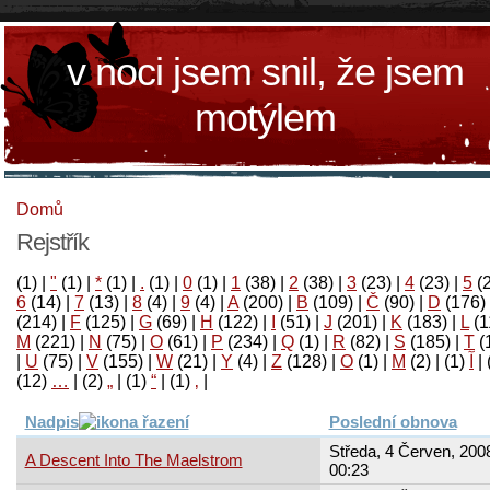
v noci jsem snil, že jsem
motýlem
Domů
Rejstřík
(1)
|
"
(1)
|
*
(1)
|
.
(1)
|
0
(1)
|
1
(38)
|
2
(38)
|
3
(23)
|
4
(23)
|
5
(
6
(14)
|
7
(13)
|
8
(4)
|
9
(4)
|
A
(200)
|
B
(109)
|
Č
(90)
|
D
(176)
(214)
|
F
(125)
|
G
(69)
|
H
(122)
|
I
(51)
|
J
(201)
|
K
(183)
|
L
(1
M
(221)
|
N
(75)
|
O
(61)
|
P
(234)
|
Q
(1)
|
R
(82)
|
S
(185)
|
T
(
|
U
(75)
|
V
(155)
|
W
(21)
|
Y
(4)
|
Z
(128)
|
Ο
(1)
|
М
(2)
|
(1)
آ
|
(12)
…
|
(2)
„
|
(1)
“
|
(1)
‚
|
Nadpis
Poslední obnova
Středa, 4 Červen, 2008
A Descent Into The Maelstrom
00:23