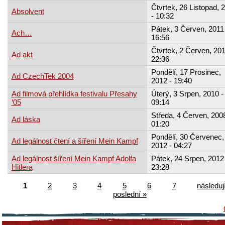
Čtvrtek, 26 Listopad, 
Absolvent
- 10:32
Pátek, 3 Červen, 2011 
Ach…
16:56
Čtvrtek, 2 Červen, 201
Ad akt
22:36
Pondělí, 17 Prosinec,
Ad CzechTek 2004
2012 - 19:40
Ad filmová přehlídka festivalu Přesahy
Úterý, 3 Srpen, 2010 -
‘05
09:14
Středa, 4 Červen, 2008
Ad láska
01:20
Pondělí, 30 Červenec,
Ad legálnost čtení a šíření Mein Kampf
2012 - 04:27
Ad legálnost šíření Mein Kampf Adolfa
Pátek, 24 Srpen, 2012 
Hitlera
23:28
1
2
3
4
5
6
7
následují
poslední »