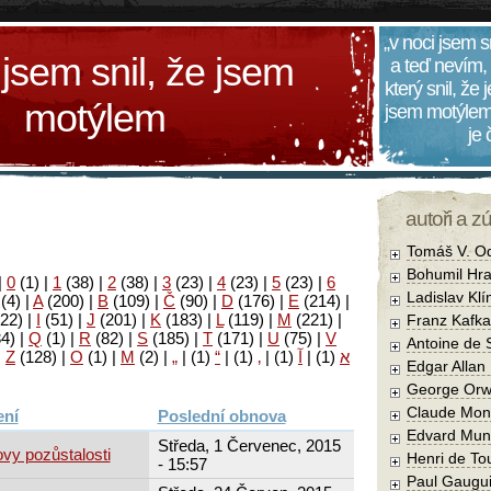
„v noci jsem s
 jsem snil, že jsem
a teď nevím,
který snil, že
motýlem
jsem motýlem
je
autoři a z
Tomáš V. O
Bohumil Hra
|
0
(1)
|
1
(38)
|
2
(38)
|
3
(23)
|
4
(23)
|
5
(23)
|
6
Ladislav Kl
(4)
|
A
(200)
|
B
(109)
|
Č
(90)
|
D
(176)
|
E
(214)
|
22)
|
I
(51)
|
J
(201)
|
K
(183)
|
L
(119)
|
M
(221)
|
Franz Kafka
34)
|
Q
(1)
|
R
(82)
|
S
(185)
|
T
(171)
|
U
(75)
|
V
Antoine de 
|
Z
(128)
|
Ο
(1)
|
М
(2)
|
„
|
(1)
“
|
(1)
‚
|
(1)
آ
|
(1)
א
Edgar Allan
George Orw
Claude Mon
Poslední obnova
Edvard Mun
Středa, 1 Červenec, 2015
vy pozůstalosti
Henri de To
- 15:57
Paul Gaugu