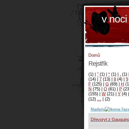
v noci
Domů
Rejstřík
(1)
|
"
(1)
|
*
(1)
|
.
(1)
(14)
|
7
(13)
|
8
(4)
|
9
F
(125)
|
G
(69)
|
H
(1
N
(75)
|
O
(61)
|
P
(2
(155)
|
W
(21)
|
Y
(4)
(12)
…
|
(2)
Nadpis
Dřevoryt z Gauguino