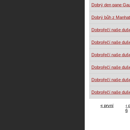
Dobrý den pane Ga
Dobrý bůh z Manhat
Dobrořečí naše duš
Dobrořečí naše duš
Dobrořečí naše duš
Dobrořečí naše duš
Dobrořečí naše duš
Dobrořečí naše duš
« první
‹ 
6