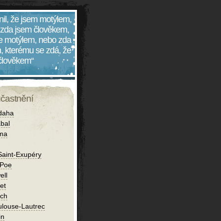
nil, že jsem motýlem,
 zda jsem člověkem,
 je motýlem, nebo zda
, kterému se zdá, že
 člověkem“
účastnění
daha
bal
íma
Saint-Exupéry
 Poe
ell
et
ch
ulouse-Lautrec
in