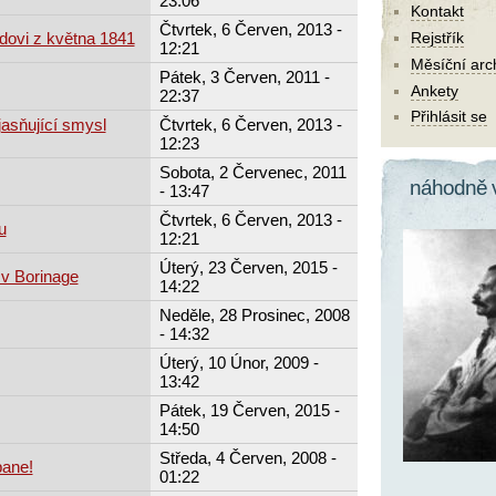
23:06
Kontakt
Čtvrtek, 6 Červen, 2013 -
dovi z května 1841
Rejstřík
12:21
Měsíční arc
Pátek, 3 Červen, 2011 -
Ankety
22:37
Přihlásit se
jasňující smysl
Čtvrtek, 6 Červen, 2013 -
12:23
Sobota, 2 Červenec, 2011
náhodně 
- 13:47
Čtvrtek, 6 Červen, 2013 -
u
12:21
Úterý, 23 Červen, 2015 -
v Borinage
14:22
Neděle, 28 Prosinec, 2008
- 14:32
Úterý, 10 Únor, 2009 -
13:42
Pátek, 19 Červen, 2015 -
14:50
Středa, 4 Červen, 2008 -
pane!
01:22