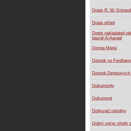
Dopis R. W. Griswol
Dopis příteli
Dopis nakladateli ob
básně Al Aaraaf
Donna Maria
Domek ve Fordham
Domek Denisových 
Dokumenty
Dokument
Dobývači rašeliny
Dobrý večer shnilý 