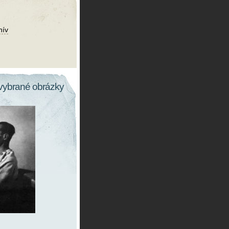
hív
vybrané obrázky