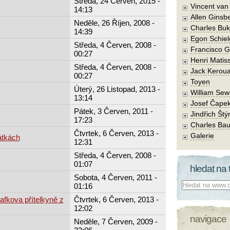
Středa, 24 Červen, 2015 -
Vincent va
14:13
Allen Ginsb
Neděle, 26 Říjen, 2008 -
Charles Buk
14:39
Egon Schiel
Středa, 4 Červen, 2008 -
Francisco 
00:27
Henri Matis
Středa, 4 Červen, 2008 -
Jack Kerou
00:27
Toyen
Úterý, 26 Listopad, 2013 -
William Sew
13:14
Josef Čape
Pátek, 3 Červen, 2011 -
Jindřich Štý
17:23
Charles Bau
Čtvrtek, 6 Červen, 2013 -
Galerie
átkách
12:31
Středa, 4 Červen, 2008 -
01:07
hledat na 
Sobota, 4 Červen, 2011 -
Co hledat:
01:16
fkova přítelkyně z
Čtvrtek, 6 Červen, 2013 -
12:02
navigace
Neděle, 7 Červen, 2009 -