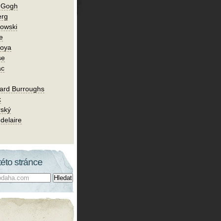
n Gogh
erg
owski
e
Goya
se
ac
ard Burroughs
k
rský
delaire
této stránce