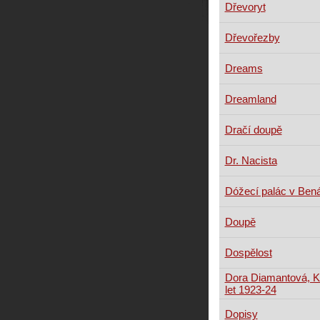
Dřevoryt
Dřevořezby
Dreams
Dreamland
Dračí doupě
Dr. Nacista
Dóžecí palác v Ben
Doupě
Dospělost
Dora Diamantová, Ka
let 1923-24
Dopisy