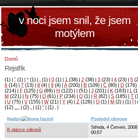
v noci jsem snil, že jsem
motýlem
Domů
Rejstřík
(1)
|
"
(1)
|
*
(1)
|
.
(1)
|
0
(1)
|
1
(38)
|
2
(38)
|
3
(23)
|
4
(23)
|
5
(
6
(14)
|
7
(13)
|
8
(4)
|
9
(4)
|
A
(200)
|
B
(109)
|
Č
(90)
|
D
(176)
(214)
|
F
(125)
|
G
(69)
|
H
(122)
|
I
(51)
|
J
(201)
|
K
(183)
|
L
(1
M
(221)
|
N
(75)
|
O
(61)
|
P
(234)
|
Q
(1)
|
R
(82)
|
S
(185)
|
T
(
|
U
(75)
|
V
(155)
|
W
(21)
|
Y
(4)
|
Z
(128)
|
Ο
(1)
|
М
(2)
|
(1)
آ
|
(12)
…
|
(2)
„
|
(1)
“
|
(1)
‚
|
Nadpis
Poslední obnova
Středa, 4 Červen, 2008 
K otázce zákonů
00:57