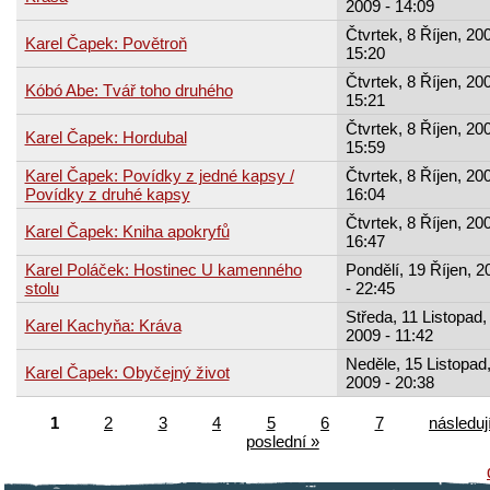
2009 - 14:09
Čtvrtek, 8 Říjen, 200
Karel Čapek: Povětroň
15:20
Čtvrtek, 8 Říjen, 200
Kóbó Abe: Tvář toho druhého
15:21
Čtvrtek, 8 Říjen, 200
Karel Čapek: Hordubal
15:59
Karel Čapek: Povídky z jedné kapsy /
Čtvrtek, 8 Říjen, 200
Povídky z druhé kapsy
16:04
Čtvrtek, 8 Říjen, 200
Karel Čapek: Kniha apokryfů
16:47
Karel Poláček: Hostinec U kamenného
Pondělí, 19 Říjen, 2
stolu
- 22:45
Středa, 11 Listopad,
Karel Kachyňa: Kráva
2009 - 11:42
Neděle, 15 Listopad
Karel Čapek: Obyčejný život
2009 - 20:38
1
2
3
4
5
6
7
následují
poslední »