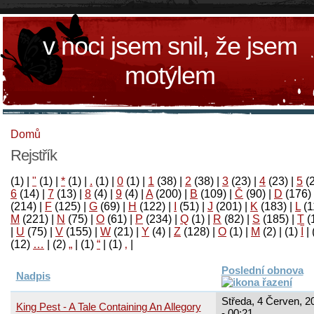
v noci jsem snil, že jsem
motýlem
Domů
Rejstřík
(1)
|
"
(1)
|
*
(1)
|
.
(1)
|
0
(1)
|
1
(38)
|
2
(38)
|
3
(23)
|
4
(23)
|
5
(
6
(14)
|
7
(13)
|
8
(4)
|
9
(4)
|
A
(200)
|
B
(109)
|
Č
(90)
|
D
(176)
(214)
|
F
(125)
|
G
(69)
|
H
(122)
|
I
(51)
|
J
(201)
|
K
(183)
|
L
(1
M
(221)
|
N
(75)
|
O
(61)
|
P
(234)
|
Q
(1)
|
R
(82)
|
S
(185)
|
T
(
|
U
(75)
|
V
(155)
|
W
(21)
|
Y
(4)
|
Z
(128)
|
Ο
(1)
|
М
(2)
|
(1)
آ
|
(12)
…
|
(2)
„
|
(1)
“
|
(1)
‚
|
Poslední obnova
Nadpis
Středa, 4 Červen, 2
King Pest - A Tale Containing An Allegory
- 00:21