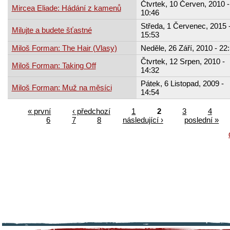
Čtvrtek, 10 Červen, 2010 -
Mircea Eliade: Hádání z kamenů
10:46
Středa, 1 Červenec, 2015 
Milujte a budete šťastné
15:53
Miloš Forman: The Hair (Vlasy)
Neděle, 26 Září, 2010 - 22
Čtvrtek, 12 Srpen, 2010 -
Miloš Forman: Taking Off
14:32
Pátek, 6 Listopad, 2009 -
Miloš Forman: Muž na měsíci
14:54
« první
‹ předchozí
1
2
3
4
6
7
8
následující ›
poslední »