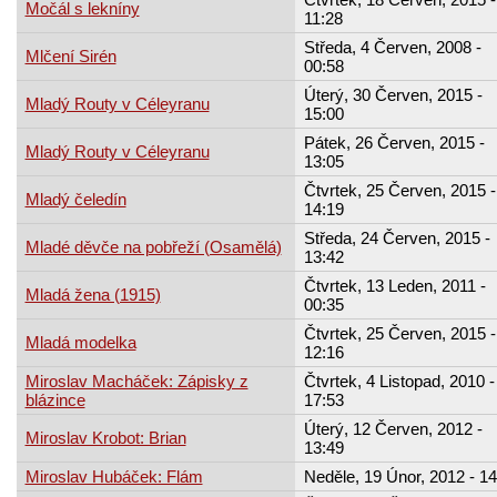
Močál s lekníny
11:28
Středa, 4 Červen, 2008 -
Mlčení Sirén
00:58
Úterý, 30 Červen, 2015 -
Mladý Routy v Céleyranu
15:00
Pátek, 26 Červen, 2015 -
Mladý Routy v Céleyranu
13:05
Čtvrtek, 25 Červen, 2015 -
Mladý čeledín
14:19
Středa, 24 Červen, 2015 -
Mladé děvče na pobřeží (Osamělá)
13:42
Čtvrtek, 13 Leden, 2011 -
Mladá žena (1915)
00:35
Čtvrtek, 25 Červen, 2015 -
Mladá modelka
12:16
Miroslav Macháček: Zápisky z
Čtvrtek, 4 Listopad, 2010 -
blázince
17:53
Úterý, 12 Červen, 2012 -
Miroslav Krobot: Brian
13:49
Miroslav Hubáček: Flám
Neděle, 19 Únor, 2012 - 14