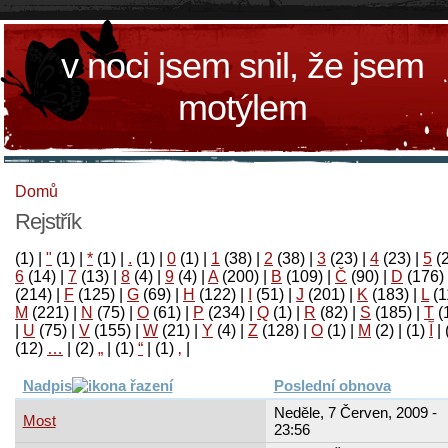
v noci jsem snil, že jsem
motýlem
Domů
Rejstřík
(1)
|
"
(1)
|
*
(1)
|
.
(1)
|
0
(1)
|
1
(38)
|
2
(38)
|
3
(23)
|
4
(23)
|
5
(
6
(14)
|
7
(13)
|
8
(4)
|
9
(4)
|
A
(200)
|
B
(109)
|
Č
(90)
|
D
(176)
(214)
|
F
(125)
|
G
(69)
|
H
(122)
|
I
(51)
|
J
(201)
|
K
(183)
|
L
(1
M
(221)
|
N
(75)
|
O
(61)
|
P
(234)
|
Q
(1)
|
R
(82)
|
S
(185)
|
T
(
|
U
(75)
|
V
(155)
|
W
(21)
|
Y
(4)
|
Z
(128)
|
Ο
(1)
|
М
(2)
|
(1)
آ
|
(12)
…
|
(2)
„
|
(1)
“
|
(1)
‚
|
Nadpis
Poslední obnova
Neděle, 7 Červen, 2009 -
Most
23:56