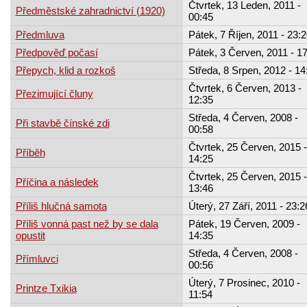
Čtvrtek, 13 Leden, 2011 -
Předměstské zahradnictví (1920)
00:45
Předmluva
Pátek, 7 Říjen, 2011 - 23:
Předpověď počasí
Pátek, 3 Červen, 2011 - 1
Přepych, klid a rozkoš
Středa, 8 Srpen, 2012 - 14
Čtvrtek, 6 Červen, 2013 -
Přezimující čluny
12:35
Středa, 4 Červen, 2008 -
Při stavbě čínské zdi
00:58
Čtvrtek, 25 Červen, 2015 -
Příběh
14:25
Čtvrtek, 25 Červen, 2015 -
Příčina a následek
13:46
Příliš hlučná samota
Úterý, 27 Září, 2011 - 23:2
Příliš vonná past než by se dala
Pátek, 19 Červen, 2009 -
opustit
14:35
Středa, 4 Červen, 2008 -
Přímluvci
00:56
Úterý, 7 Prosinec, 2010 -
Printze Txikia
11:54