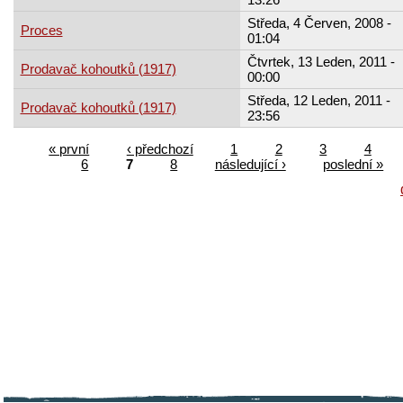
Středa, 4 Červen, 2008 -
Proces
01:04
Čtvrtek, 13 Leden, 2011 -
Prodavač kohoutků (1917)
00:00
Středa, 12 Leden, 2011 -
Prodavač kohoutků (1917)
23:56
« první
‹ předchozí
1
2
3
4
6
7
8
následující ›
poslední »