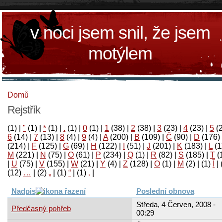
v noci jsem snil, že jsem
motýlem
Domů
Rejstřík
(1)
|
"
(1)
|
*
(1)
|
.
(1)
|
0
(1)
|
1
(38)
|
2
(38)
|
3
(23)
|
4
(23)
|
5
(
6
(14)
|
7
(13)
|
8
(4)
|
9
(4)
|
A
(200)
|
B
(109)
|
Č
(90)
|
D
(176)
(214)
|
F
(125)
|
G
(69)
|
H
(122)
|
I
(51)
|
J
(201)
|
K
(183)
|
L
(1
M
(221)
|
N
(75)
|
O
(61)
|
P
(234)
|
Q
(1)
|
R
(82)
|
S
(185)
|
T
(
|
U
(75)
|
V
(155)
|
W
(21)
|
Y
(4)
|
Z
(128)
|
Ο
(1)
|
М
(2)
|
(1)
آ
|
(12)
…
|
(2)
„
|
(1)
“
|
(1)
‚
|
Nadpis
Poslední obnova
Středa, 4 Červen, 2008 -
Předčasný pohřeb
00:29