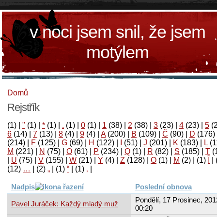
v noci jsem snil, že jsem
motýlem
Domů
Rejstřík
(1)
|
"
(1)
|
*
(1)
|
.
(1)
|
0
(1)
|
1
(38)
|
2
(38)
|
3
(23)
|
4
(23)
|
5
(
6
(14)
|
7
(13)
|
8
(4)
|
9
(4)
|
A
(200)
|
B
(109)
|
Č
(90)
|
D
(176)
(214)
|
F
(125)
|
G
(69)
|
H
(122)
|
I
(51)
|
J
(201)
|
K
(183)
|
L
(1
M
(221)
|
N
(75)
|
O
(61)
|
P
(234)
|
Q
(1)
|
R
(82)
|
S
(185)
|
T
(
|
U
(75)
|
V
(155)
|
W
(21)
|
Y
(4)
|
Z
(128)
|
Ο
(1)
|
М
(2)
|
(1)
آ
|
(12)
…
|
(2)
„
|
(1)
“
|
(1)
‚
|
Nadpis
Poslední obnova
Pondělí, 17 Prosinec, 201
Pavel Juráček: Každý mladý muž
00:20