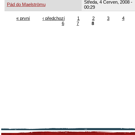
Středa, 4 Červen, 2008 -
Pád do Maelströmu
00:29
« první
‹ předchozí
1
2
3
4
6
7
8