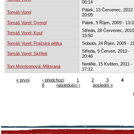
00:14
Pátek, 13 Červenec, 2012 
Tomáš Vorel
20:09
Tomáš Vorel: Gympl
Pátek, 9 Říjen, 2009 - 13:
Středa, 28 Červenec, 2010
Tomáš Vorel: Kouř
15:50
Tomáš Vorel: Pražská pětka
Sobota, 24 Říjen, 2009 - 2
Středa, 9 Červen, 2010 -
Tomáš Vorel: Skřítek
20:46
Neděle, 15 Květen, 2011 -
Toni Morrisonová: Milovaná
17:12
« první
‹ předchozí
1
2
3
4
6
následující ›
poslední »