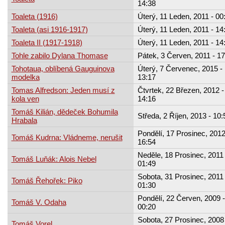
14:38
Toaleta (1916)
Úterý, 11 Leden, 2011 - 00
Toaleta (asi 1916-1917)
Úterý, 11 Leden, 2011 - 14
Toaleta II (1917-1918)
Úterý, 11 Leden, 2011 - 14
Tohle zabilo Dylana Thomase
Pátek, 3 Červen, 2011 - 17
Tohotaua, oblíbená Gauguinova
Úterý, 7 Červenec, 2015 -
modelka
13:17
Tomas Alfredson: Jeden musí z
Čtvrtek, 22 Březen, 2012 -
kola ven
14:16
Tomáš Kilián, dědeček Bohumila
Středa, 2 Říjen, 2013 - 10:
Hrabala
Pondělí, 17 Prosinec, 2012
Tomáš Kudrna: Vládneme, nerušit
16:54
Neděle, 18 Prosinec, 2011 
Tomáš Luňák: Alois Nebel
01:49
Sobota, 31 Prosinec, 2011 
Tomáš Řehořek: Piko
01:30
Pondělí, 22 Červen, 2009 -
Tomáš V. Odaha
00:20
Sobota, 27 Prosinec, 2008 
Tomáš Vorel