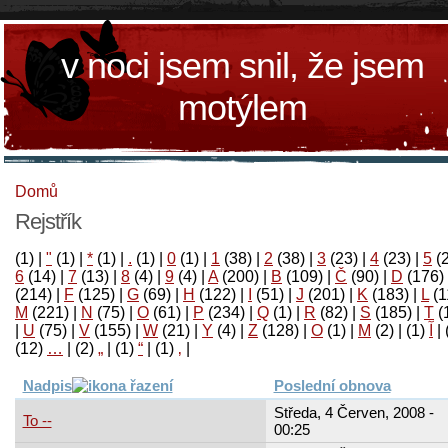
v noci jsem snil, že jsem
motýlem
Domů
Rejstřík
(1)
|
"
(1)
|
*
(1)
|
.
(1)
|
0
(1)
|
1
(38)
|
2
(38)
|
3
(23)
|
4
(23)
|
5
(
6
(14)
|
7
(13)
|
8
(4)
|
9
(4)
|
A
(200)
|
B
(109)
|
Č
(90)
|
D
(176)
(214)
|
F
(125)
|
G
(69)
|
H
(122)
|
I
(51)
|
J
(201)
|
K
(183)
|
L
(1
M
(221)
|
N
(75)
|
O
(61)
|
P
(234)
|
Q
(1)
|
R
(82)
|
S
(185)
|
T
(
|
U
(75)
|
V
(155)
|
W
(21)
|
Y
(4)
|
Z
(128)
|
Ο
(1)
|
М
(2)
|
(1)
آ
|
(12)
…
|
(2)
„
|
(1)
“
|
(1)
‚
|
Nadpis
Poslední obnova
Středa, 4 Červen, 2008 -
To --
00:25