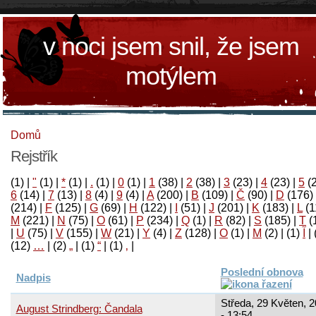
v noci jsem snil, že jsem
motýlem
Domů
Rejstřík
(1)
|
"
(1)
|
*
(1)
|
.
(1)
|
0
(1)
|
1
(38)
|
2
(38)
|
3
(23)
|
4
(23)
|
5
(
6
(14)
|
7
(13)
|
8
(4)
|
9
(4)
|
A
(200)
|
B
(109)
|
Č
(90)
|
D
(176)
(214)
|
F
(125)
|
G
(69)
|
H
(122)
|
I
(51)
|
J
(201)
|
K
(183)
|
L
(1
M
(221)
|
N
(75)
|
O
(61)
|
P
(234)
|
Q
(1)
|
R
(82)
|
S
(185)
|
T
(
|
U
(75)
|
V
(155)
|
W
(21)
|
Y
(4)
|
Z
(128)
|
Ο
(1)
|
М
(2)
|
(1)
آ
|
(12)
…
|
(2)
„
|
(1)
“
|
(1)
‚
|
Poslední obnova
Nadpis
Středa, 29 Květen, 
August Strindberg: Čandala
- 13:54