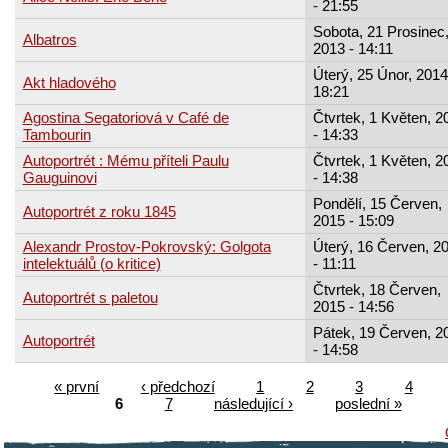
- 21:55
Sobota, 21 Prosinec
Albatros
2013 - 14:11
Úterý, 25 Únor, 2014
Akt hladového
18:21
Agostina Segatoriová v Café de
Čtvrtek, 1 Květen, 2
Tambourin
- 14:33
Autoportrét : Mému příteli Paulu
Čtvrtek, 1 Květen, 2
Gauguinovi
- 14:38
Pondělí, 15 Červen,
Autoportrét z roku 1845
2015 - 15:09
Alexandr Prostov-Pokrovský: Golgota
Úterý, 16 Červen, 2
intelektuálů (o kritice)
- 11:11
Čtvrtek, 18 Červen,
Autoportrét s paletou
2015 - 14:56
Pátek, 19 Červen, 2
Autoportrét
- 14:58
« první
‹ předchozí
1
2
3
4
6
7
následující ›
poslední »