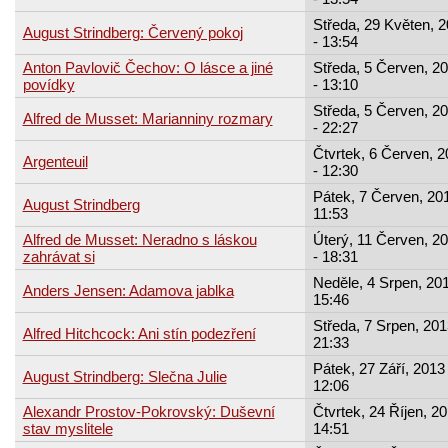
Středa, 29 Květen, 
August Strindberg: Červený pokoj
- 13:54
Anton Pavlovič Čechov: O lásce a jiné
Středa, 5 Červen, 2
povídky
- 13:10
Středa, 5 Červen, 2
Alfred de Musset: Marianniny rozmary
- 22:27
Čtvrtek, 6 Červen, 
Argenteuil
- 12:30
Pátek, 7 Červen, 201
August Strindberg
11:53
Alfred de Musset: Neradno s láskou
Úterý, 11 Červen, 2
zahrávat si
- 18:31
Neděle, 4 Srpen, 201
Anders Jensen: Adamova jablka
15:46
Středa, 7 Srpen, 201
Alfred Hitchcock: Ani stín podezření
21:33
Pátek, 27 Září, 2013 
August Strindberg: Slečna Julie
12:06
Alexandr Prostov-Pokrovský: Duševní
Čtvrtek, 24 Říjen, 20
stav myslitele
14:51