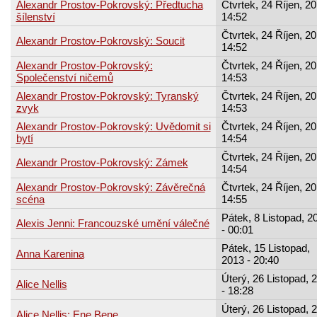
Alexandr Prostov-Pokrovský: Předtucha
Čtvrtek, 24 Říjen, 20
šílenství
14:52
Čtvrtek, 24 Říjen, 20
Alexandr Prostov-Pokrovský: Soucit
14:52
Alexandr Prostov-Pokrovský:
Čtvrtek, 24 Říjen, 20
Společenství ničemů
14:53
Alexandr Prostov-Pokrovský: Tyranský
Čtvrtek, 24 Říjen, 20
zvyk
14:53
Alexandr Prostov-Pokrovský: Uvědomit si
Čtvrtek, 24 Říjen, 20
bytí
14:54
Čtvrtek, 24 Říjen, 20
Alexandr Prostov-Pokrovský: Zámek
14:54
Alexandr Prostov-Pokrovský: Závěrečná
Čtvrtek, 24 Říjen, 20
scéna
14:55
Pátek, 8 Listopad, 2
Alexis Jenni: Francouzské umění válečné
- 00:01
Pátek, 15 Listopad,
Anna Karenina
2013 - 20:40
Úterý, 26 Listopad, 
Alice Nellis
- 18:28
Úterý, 26 Listopad, 
Alice Nellis: Ene Bene