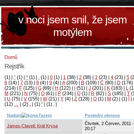
v noci jsem snil, že jsem
motýlem
Domů
Rejstřík
(1)
|
"
(1)
|
*
(1)
|
.
(1)
|
0
(1)
|
1
(38)
|
2
(38)
|
3
(23)
|
4
(23)
|
5
(
6
(14)
|
7
(13)
|
8
(4)
|
9
(4)
|
A
(200)
|
B
(109)
|
Č
(90)
|
D
(176)
(214)
|
F
(125)
|
G
(69)
|
H
(122)
|
I
(51)
|
J
(201)
|
K
(183)
|
L
(1
M
(221)
|
N
(75)
|
O
(61)
|
P
(234)
|
Q
(1)
|
R
(82)
|
S
(185)
|
T
(
|
U
(75)
|
V
(155)
|
W
(21)
|
Y
(4)
|
Z
(128)
|
Ο
(1)
|
М
(2)
|
(1)
آ
|
(12)
…
|
(2)
„
|
(1)
“
|
(1)
‚
|
Nadpis
Poslední obnova
Čtvrtek, 2 Červen, 2011 -
James Clavell: Král Krysa
20:17