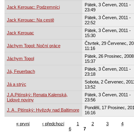
Pátek, 3 Červen, 2011 -
Jack Kerouac: Podzemníci
23:49
Pátek, 3 Červen, 2011 -
Jack Kerouac: Na cestě
22:52
Pátek, 3 Červen, 2011 -
Jack Kerouac
15:30
Čtvrtek, 29 Červenec, 20
Jáchym Topol: Noční práce
11:16
Pátek, 26 Prosinec, 2008
Jáchym Topol
15:37
Pátek, 3 Červen, 2011 -
Já, Feuerbach
23:18
Sobota, 2 Červenec, 2011
Já a strýc
13:52
J.A.Pitínský: Renata Kalenská,
Pátek, 3 Červen, 2011 -
Lidové noviny
23:56
Pondělí, 17 Prosinec, 201
J. A . Pitínský: Hvězdy nad Baltimore
16:16
« první
‹ předchozí
1
2
3
4
6
7