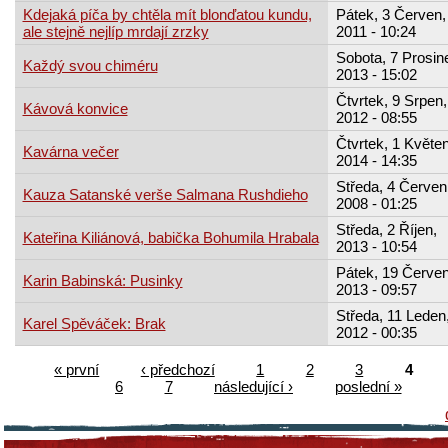
Kdejaká píča by chtěla mít blonďatou kundu,
Pátek, 3 Červen,
ale stejně nejlíp mrdají zrzky
2011 - 10:24
Sobota, 7 Prosin
Každý svou chiméru
2013 - 15:02
Čtvrtek, 9 Srpen,
Kávová konvice
2012 - 08:55
Čtvrtek, 1 Květen
Kavárna večer
2014 - 14:35
Středa, 4 Červen
Kauza Satanské verše Salmana Rushdieho
2008 - 01:25
Středa, 2 Říjen,
Kateřina Kiliánová, babička Bohumila Hrabala
2013 - 10:54
Pátek, 19 Červe
Karin Babinská: Pusinky
2013 - 09:57
Středa, 11 Leden
Karel Spěváček: Brak
2012 - 00:35
« první
‹ předchozí
1
2
3
4
6
7
následující ›
poslední »