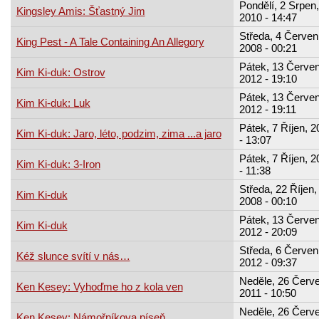
Pondělí, 2 Srpen,
Kingsley Amis: Šťastný Jim
2010 - 14:47
Středa, 4 Červen
King Pest - A Tale Containing An Allegory
2008 - 00:21
Pátek, 13 Červe
Kim Ki-duk: Ostrov
2012 - 19:10
Pátek, 13 Červe
Kim Ki-duk: Luk
2012 - 19:11
Pátek, 7 Říjen, 2
Kim Ki-duk: Jaro, léto, podzim, zima ...a jaro
- 13:07
Pátek, 7 Říjen, 2
Kim Ki-duk: 3-Iron
- 11:38
Středa, 22 Říjen,
Kim Ki-duk
2008 - 00:10
Pátek, 13 Červe
Kim Ki-duk
2012 - 20:09
Středa, 6 Červen
Kéž slunce svítí v nás…
2012 - 09:37
Neděle, 26 Červe
Ken Kesey: Vyhoďme ho z kola ven
2011 - 10:50
Neděle, 26 Červe
Ken Kesey: Námořníkova píseň