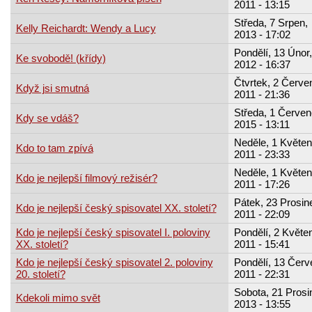
2011 - 13:15
Středa, 7 Srpen,
Kelly Reichardt: Wendy a Lucy
2013 - 17:02
Pondělí, 13 Únor,
Ke svobodě! (křídy)
2012 - 16:37
Čtvrtek, 2 Červe
Když jsi smutná
2011 - 21:36
Středa, 1 Červen
Kdy se vdáš?
2015 - 13:11
Neděle, 1 Květen
Kdo to tam zpívá
2011 - 23:33
Neděle, 1 Květen
Kdo je nejlepší filmový režisér?
2011 - 17:26
Pátek, 23 Prosin
Kdo je nejlepší český spisovatel XX. století?
2011 - 22:09
Kdo je nejlepší český spisovatel I. poloviny
Pondělí, 2 Květen
XX. století?
2011 - 15:41
Kdo je nejlepší český spisovatel 2. poloviny
Pondělí, 13 Červ
20. století?
2011 - 22:31
Sobota, 21 Prosi
Kdekoli mimo svět
2013 - 13:55