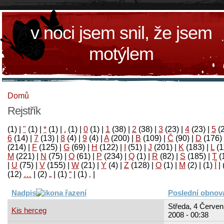
v noci jsem snil, že jsem
motýlem
Domů
Rejstřík
(1)
|
"
(1)
|
*
(1)
|
.
(1)
|
0
(1)
|
1
(38)
|
2
(38)
|
3
(23)
|
4
(23)
|
5
(
6
(14)
|
7
(13)
|
8
(4)
|
9
(4)
|
A
(200)
|
B
(109)
|
Č
(90)
|
D
(176)
(214)
|
F
(125)
|
G
(69)
|
H
(122)
|
I
(51)
|
J
(201)
|
K
(183)
|
L
(1
M
(221)
|
N
(75)
|
O
(61)
|
P
(234)
|
Q
(1)
|
R
(82)
|
S
(185)
|
T
(
|
U
(75)
|
V
(155)
|
W
(21)
|
Y
(4)
|
Z
(128)
|
Ο
(1)
|
М
(2)
|
(1)
آ
|
(12)
…
|
(2)
„
|
(1)
“
|
(1)
‚
|
Nadpis
Poslední obnov
Středa, 4 Červen
Kis herceg
2008 - 00:38