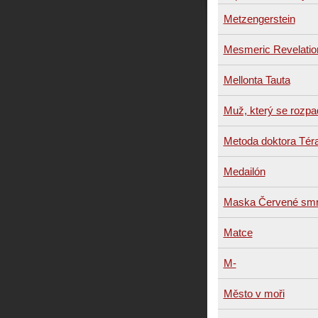
Metzengerstein
Mesmeric Revelatio
Mellonta Tauta
Muž, který se rozpa
Metoda doktora Téra
Medailón
Maska Červené smr
Matce
M-
Město v moři