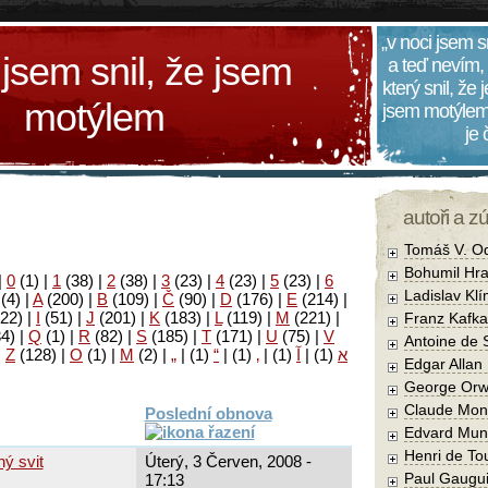
„v noci jsem s
 jsem snil, že jsem
a teď nevím,
který snil, že
motýlem
jsem motýlem
je
autoři a z
Tomáš V. O
Bohumil Hra
|
0
(1)
|
1
(38)
|
2
(38)
|
3
(23)
|
4
(23)
|
5
(23)
|
6
Ladislav Kl
(4)
|
A
(200)
|
B
(109)
|
Č
(90)
|
D
(176)
|
E
(214)
|
22)
|
I
(51)
|
J
(201)
|
K
(183)
|
L
(119)
|
M
(221)
|
Franz Kafka
34)
|
Q
(1)
|
R
(82)
|
S
(185)
|
T
(171)
|
U
(75)
|
V
Antoine de 
|
Z
(128)
|
Ο
(1)
|
М
(2)
|
„
|
(1)
“
|
(1)
‚
|
(1)
آ
|
(1)
א
Edgar Allan
George Orw
Claude Mon
Poslední obnova
Edvard Mun
Henri de To
ý svit
Úterý, 3 Červen, 2008 -
Paul Gaugu
17:13