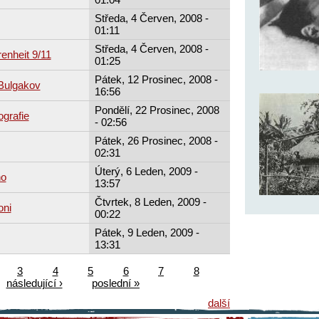
Středa, 4 Červen, 2008 -
01:11
Středa, 4 Červen, 2008 -
enheit 9/11
01:25
Pátek, 12 Prosinec, 2008 -
 Bulgakov
16:56
Pondělí, 22 Prosinec, 2008
ografie
- 02:56
Pátek, 26 Prosinec, 2008 -
02:31
Úterý, 6 Leden, 2009 -
no
13:57
Čtvrtek, 8 Leden, 2009 -
oni
00:22
Pátek, 9 Leden, 2009 -
13:31
3
4
5
6
7
8
následující ›
poslední »
další