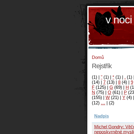
v noci
Domů
Rejstřík
(1)
|
"
(1)
|
*
(1)
|
.
(1)
(14)
|
7
(13)
|
8
(4)
|
9
F
(125)
|
G
(69)
|
H
(1
N
(75)
|
O
(61)
|
P
(2
(155)
|
W
(21)
|
Y
(4)
(12)
…
|
(2)
Nadpis
Michel Gondry: Věčn
neposkvrněné mysli