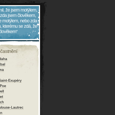
nil, že jsem motýlem,
 zda jsem člověkem,
 je motýlem, nebo zda
, kterému se zdá, že
 člověkem“
účastnění
daha
bal
íma
Saint-Exupéry
 Poe
ell
et
ch
ulouse-Lautrec
in