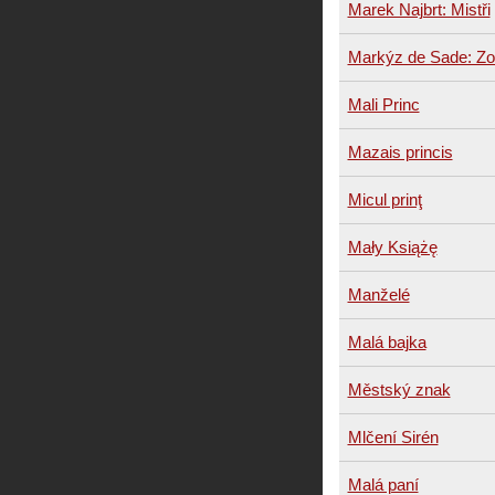
Marek Najbrt: Mistři
Markýz de Sade: Zo
Mali Princ
Mazais princis
Micul prinţ
Mały Książę
Manželé
Malá bajka
Městský znak
Mlčení Sirén
Malá paní