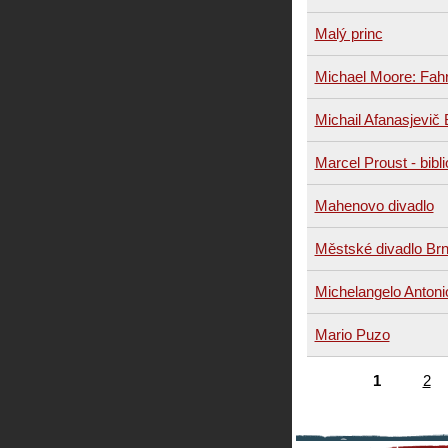
Malý princ
Michael Moore: Fahr
Michail Afanasjevič
Marcel Proust - bibli
Mahenovo divadlo
Městské divadlo Br
Michelangelo Antoni
Mario Puzo
1
2