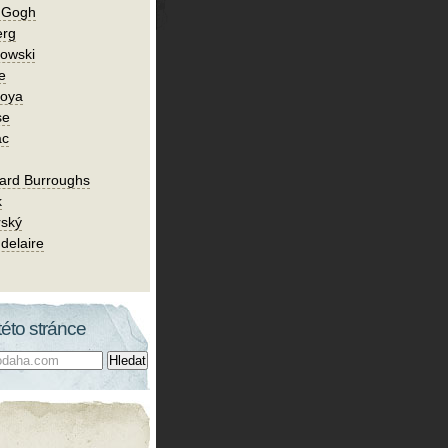
n Gogh
erg
owski
e
Goya
se
ac
ard Burroughs
k
rský
delaire
této stránce