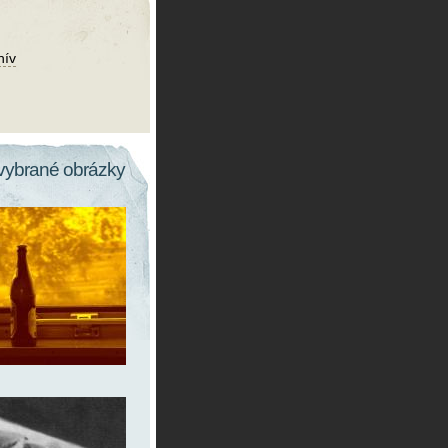
hív
vybrané obrázky