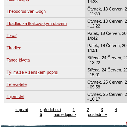
14:28
Čtvrtek, 18 Červen, 
Theodorus van Gogh
- 11:30
Čtvrtek, 18 Červen, 
Tkadlec za tkalcovským stavem
- 12:22
Pátek, 19 Červen, 20
Tesař
14:42
Pátek, 19 Červen, 20
Tkadlec
14:51
Středa, 24 Červen, 2
Tanec života
- 13:22
Středa, 24 Červen, 2
Týl muže v ženském poprsí
- 15:01
Čtvrtek, 25 Červen, 
Tête-à-tête
- 09:58
Čtvrtek, 25 Červen, 
Tajemství
- 10:17
« první
‹ předchozí
1
2
3
4
6
následující ›
poslední »