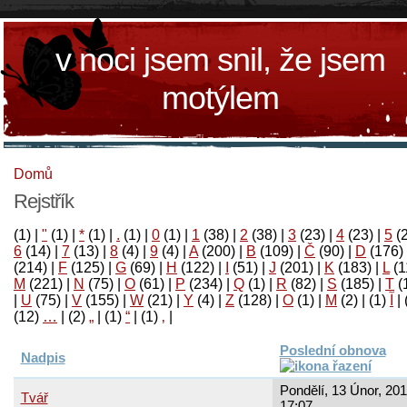
v noci jsem snil, že jsem
motýlem
Domů
Rejstřík
(1)
|
"
(1)
|
*
(1)
|
.
(1)
|
0
(1)
|
1
(38)
|
2
(38)
|
3
(23)
|
4
(23)
|
5
(
6
(14)
|
7
(13)
|
8
(4)
|
9
(4)
|
A
(200)
|
B
(109)
|
Č
(90)
|
D
(176)
(214)
|
F
(125)
|
G
(69)
|
H
(122)
|
I
(51)
|
J
(201)
|
K
(183)
|
L
(1
M
(221)
|
N
(75)
|
O
(61)
|
P
(234)
|
Q
(1)
|
R
(82)
|
S
(185)
|
T
(
|
U
(75)
|
V
(155)
|
W
(21)
|
Y
(4)
|
Z
(128)
|
Ο
(1)
|
М
(2)
|
(1)
آ
|
(12)
…
|
(2)
„
|
(1)
“
|
(1)
‚
|
Poslední obnova
Nadpis
Pondělí, 13 Únor, 201
Tvář
17:07