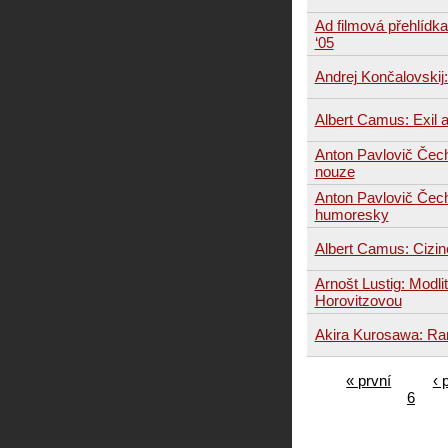
Ad filmová přehlídka
‘05
Andrej Končalovskij:
Albert Camus: Exil a
Anton Pavlovič Čec
nouze
Anton Pavlovič Čec
humoresky
Albert Camus: Cizin
Arnošt Lustig: Modli
Horovitzovou
Akira Kurosawa: Ra
« první
‹ 
6