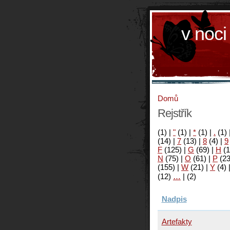
v noci
Domů
Rejstřík
(1)
|
"
(1)
|
*
(1)
|
.
(1)
(14)
|
7
(13)
|
8
(4)
|
9
F
(125)
|
G
(69)
|
H
(1
N
(75)
|
O
(61)
|
P
(2
(155)
|
W
(21)
|
Y
(4)
(12)
…
|
(2)
Nadpis
Artefakty