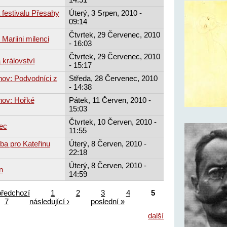
 festivalu Přesahy
Úterý, 3 Srpen, 2010 -
09:14
Čtvrtek, 29 Červenec, 2010
 Mariini milenci
- 16:03
Čtvrtek, 29 Červenec, 2010
 království
- 15:17
hov: Podvodníci z
Středa, 28 Červenec, 2010
- 14:38
hov: Hořké
Pátek, 11 Červen, 2010 -
15:03
Čtvrtek, 10 Červen, 2010 -
ec
11:55
tba pro Kateřinu
Úterý, 8 Červen, 2010 -
22:18
Úterý, 8 Červen, 2010 -
n
14:59
předchozí
1
2
3
4
5
7
následující ›
poslední »
další