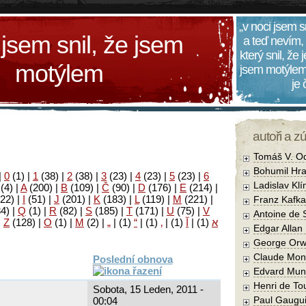
„v noci jsem s
 jsem snil, že jsem
a teď nevím,
který snil, že
motýlem
jsem motýlem
je
autoři a z
Tomáš V. O
Bohumil Hra
|
0
(1)
|
1
(38)
|
2
(38)
|
3
(23)
|
4
(23)
|
5
(23)
|
6
Ladislav Kl
(4)
|
A
(200)
|
B
(109)
|
Č
(90)
|
D
(176)
|
E
(214)
|
22)
|
I
(51)
|
J
(201)
|
K
(183)
|
L
(119)
|
M
(221)
|
Franz Kafka
34)
|
Q
(1)
|
R
(82)
|
S
(185)
|
T
(171)
|
U
(75)
|
V
Antoine de 
|
Z
(128)
|
Ο
(1)
|
М
(2)
|
„
|
(1)
“
|
(1)
‚
|
(1)
آ
|
(1)
א
Edgar Allan
George Orw
Claude Mon
Poslední obnova
Edvard Mun
Henri de To
Sobota, 15 Leden, 2011 -
Paul Gaugu
00:04