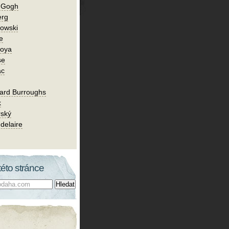
n Gogh
erg
owski
e
Goya
se
ac
ard Burroughs
k
rský
delaire
této stránce