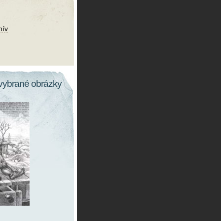
hív
vybrané obrázky