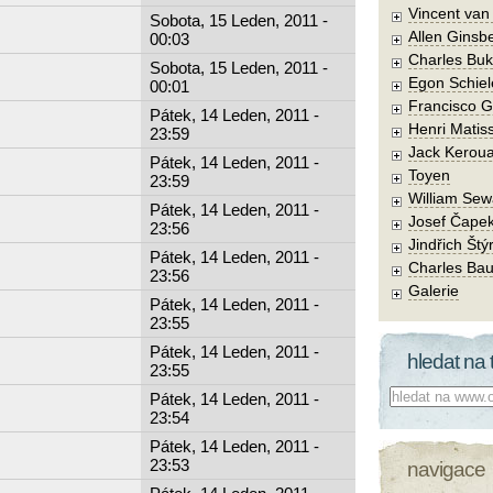
Vincent va
Sobota, 15 Leden, 2011 -
Allen Ginsb
00:03
Charles Buk
Sobota, 15 Leden, 2011 -
Egon Schiel
00:01
Francisco 
Pátek, 14 Leden, 2011 -
Henri Matis
23:59
Jack Kerou
Pátek, 14 Leden, 2011 -
Toyen
23:59
William Sew
Pátek, 14 Leden, 2011 -
Josef Čape
23:56
Jindřich Štý
Pátek, 14 Leden, 2011 -
Charles Bau
23:56
Galerie
Pátek, 14 Leden, 2011 -
23:55
Pátek, 14 Leden, 2011 -
hledat na 
23:55
Co hledat:
Pátek, 14 Leden, 2011 -
23:54
Pátek, 14 Leden, 2011 -
23:53
navigace