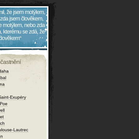
nil, že jsem motýlem,
 zda jsem člověkem,
 je motýlem, nebo zda
, kterému se zdá, že
 člověkem“
účastnění
daha
bal
íma
Saint-Exupéry
 Poe
ell
et
ch
ulouse-Lautrec
in