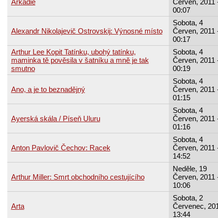
Arkádie
Červen, 2011 
00:07
Sobota, 4
Alexandr Nikolajevič Ostrovskij: Výnosné místo
Červen, 2011 
00:17
Arthur Lee Kopit Tatínku, ubohý tatínku,
Sobota, 4
maminka tě pověsila v šatníku a mně je tak
Červen, 2011 
smutno
00:19
Sobota, 4
Ano, a je to beznadějný
Červen, 2011 
01:15
Sobota, 4
Ayerská skála / Píseň Uluru
Červen, 2011 
01:16
Sobota, 4
Anton Pavlovič Čechov: Racek
Červen, 2011 
14:52
Neděle, 19
Arthur Miller: Smrt obchodního cestujícího
Červen, 2011 
10:06
Sobota, 2
Arta
Červenec, 201
13:44