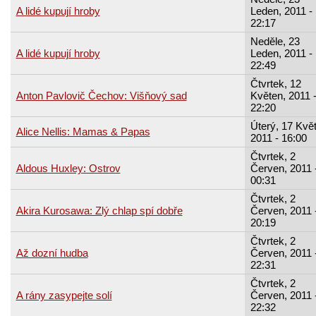
A lidé kupují hroby
Leden, 2011 -
22:17
Neděle, 23
A lidé kupují hroby
Leden, 2011 -
22:49
Čtvrtek, 12
Anton Pavlovič Čechov: Višňový sad
Květen, 2011 
22:20
Úterý, 17 Kvě
Alice Nellis: Mamas & Papas
2011 - 16:00
Čtvrtek, 2
Aldous Huxley: Ostrov
Červen, 2011 
00:31
Čtvrtek, 2
Akira Kurosawa: Zlý chlap spí dobře
Červen, 2011 
20:19
Čtvrtek, 2
Až dozní hudba
Červen, 2011 
22:31
Čtvrtek, 2
A rány zasypejte solí
Červen, 2011 
22:32