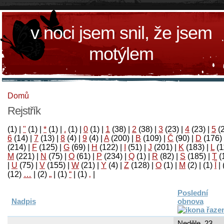
v noci jsem snil, že jsem
motýlem
Domů
Rejstřík
(1)
|
"
(1)
|
*
(1)
|
.
(1)
|
0
(1)
|
1
(38)
|
2
(38)
|
3
(23)
|
4
(23)
|
5
(
6
(14)
|
7
(13)
|
8
(4)
|
9
(4)
|
A
(200)
|
B
(109)
|
Č
(90)
|
D
(176)
(214)
|
F
(125)
|
G
(69)
|
H
(122)
|
I
(51)
|
J
(201)
|
K
(183)
|
L
(1
M
(221)
|
N
(75)
|
O
(61)
|
P
(234)
|
Q
(1)
|
R
(82)
|
S
(185)
|
T
(
|
U
(75)
|
V
(155)
|
W
(21)
|
Y
(4)
|
Z
(128)
|
Ο
(1)
|
М
(2)
|
(1)
آ
|
(12)
…
|
(2)
„
|
(1)
“
|
(1)
‚
|
Poslední
Nadpis
obnova
Neděle, 23