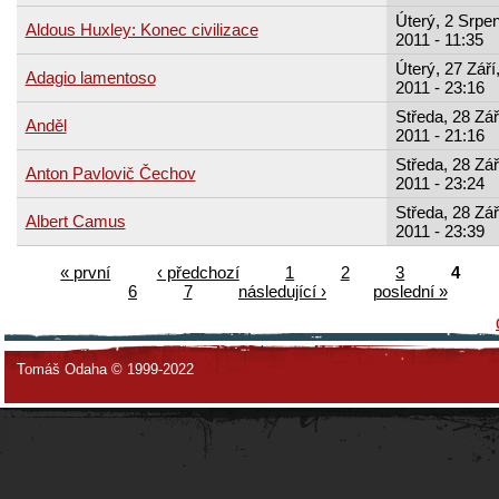
Úterý, 2 Srpen
Aldous Huxley: Konec civilizace
2011 - 11:35
Úterý, 27 Září
Adagio lamentoso
2011 - 23:16
Středa, 28 Zář
Anděl
2011 - 21:16
Středa, 28 Zář
Anton Pavlovič Čechov
2011 - 23:24
Středa, 28 Zář
Albert Camus
2011 - 23:39
« první
‹ předchozí
1
2
3
4
6
7
následující ›
poslední »
Tomáš Odaha © 1999-2022