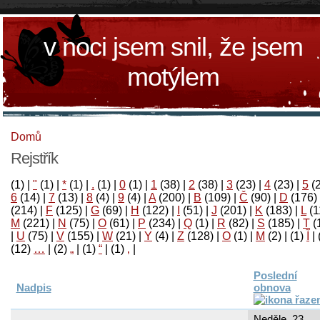
v noci jsem snil, že jsem
motýlem
Domů
Rejstřík
(1)
|
"
(1)
|
*
(1)
|
.
(1)
|
0
(1)
|
1
(38)
|
2
(38)
|
3
(23)
|
4
(23)
|
5
(
6
(14)
|
7
(13)
|
8
(4)
|
9
(4)
|
A
(200)
|
B
(109)
|
Č
(90)
|
D
(176)
(214)
|
F
(125)
|
G
(69)
|
H
(122)
|
I
(51)
|
J
(201)
|
K
(183)
|
L
(1
M
(221)
|
N
(75)
|
O
(61)
|
P
(234)
|
Q
(1)
|
R
(82)
|
S
(185)
|
T
(
|
U
(75)
|
V
(155)
|
W
(21)
|
Y
(4)
|
Z
(128)
|
Ο
(1)
|
М
(2)
|
(1)
آ
|
(12)
…
|
(2)
„
|
(1)
“
|
(1)
‚
|
Poslední
Nadpis
obnova
Neděle, 23