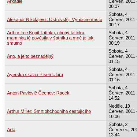
Arkádie
Červen, 2011 
00:07
Sobota, 4
Alexandr Nikolajevič Ostrovskij: Výnosné místo
Červen, 2011 
00:17
Arthur Lee Kopit Tatínku, ubohý tatínku,
Sobota, 4
maminka tě pověsila v šatníku a mně je tak
Červen, 2011 
smutno
00:19
Sobota, 4
Ano, a je to beznadějný
Červen, 2011 
01:15
Sobota, 4
Ayerská skála / Píseň Uluru
Červen, 2011 
01:16
Sobota, 4
Anton Pavlovič Čechov: Racek
Červen, 2011 
14:52
Neděle, 19
Arthur Miller: Smrt obchodního cestujícího
Červen, 2011 
10:06
Sobota, 2
Arta
Červenec, 201
13:44