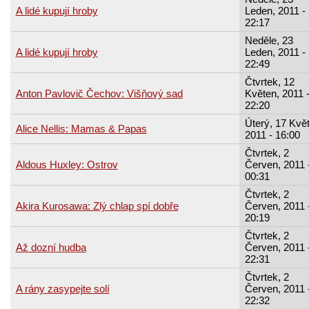
A lidé kupují hroby
Leden, 2011 -
22:17
Neděle, 23
A lidé kupují hroby
Leden, 2011 -
22:49
Čtvrtek, 12
Anton Pavlovič Čechov: Višňový sad
Květen, 2011 
22:20
Úterý, 17 Kvě
Alice Nellis: Mamas & Papas
2011 - 16:00
Čtvrtek, 2
Aldous Huxley: Ostrov
Červen, 2011 
00:31
Čtvrtek, 2
Akira Kurosawa: Zlý chlap spí dobře
Červen, 2011 
20:19
Čtvrtek, 2
Až dozní hudba
Červen, 2011 
22:31
Čtvrtek, 2
A rány zasypejte solí
Červen, 2011 
22:32