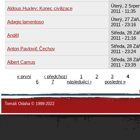
Úterý, 2 Srpen
Aldous Huxley: Konec civilizace
2011 - 11:35
Úterý, 27 Září
Adagio lamentoso
2011 - 23:16
Středa, 28 Zář
Anděl
2011 - 21:16
Středa, 28 Zář
Anton Pavlovič Čechov
2011 - 23:24
Středa, 28 Zář
Albert Camus
2011 - 23:39
« první
‹ předchozí
1
2
3
4
6
7
následující ›
poslední »
Tomáš Odaha © 1999-2022