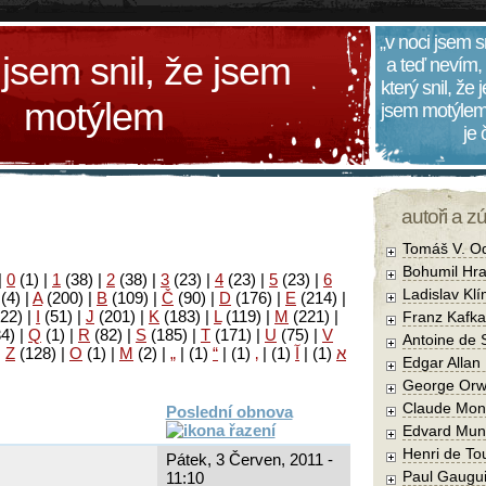
„v noci jsem s
 jsem snil, že jsem
a teď nevím,
který snil, že
motýlem
jsem motýlem
je
autoři a z
Tomáš V. O
Bohumil Hra
|
0
(1)
|
1
(38)
|
2
(38)
|
3
(23)
|
4
(23)
|
5
(23)
|
6
Ladislav Kl
(4)
|
A
(200)
|
B
(109)
|
Č
(90)
|
D
(176)
|
E
(214)
|
22)
|
I
(51)
|
J
(201)
|
K
(183)
|
L
(119)
|
M
(221)
|
Franz Kafka
34)
|
Q
(1)
|
R
(82)
|
S
(185)
|
T
(171)
|
U
(75)
|
V
Antoine de 
|
Z
(128)
|
Ο
(1)
|
М
(2)
|
„
|
(1)
“
|
(1)
‚
|
(1)
آ
|
(1)
א
Edgar Allan
George Orw
Claude Mon
Poslední obnova
Edvard Mun
Henri de To
Pátek, 3 Červen, 2011 -
Paul Gaugu
11:10