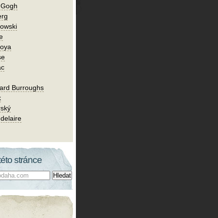
n Gogh
erg
owski
e
Goya
se
ac
ard Burroughs
k
rský
delaire
této stránce