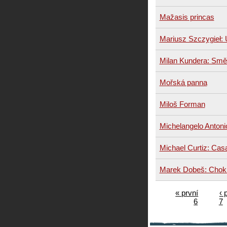
Mažasis princas
Mariusz Szczygieł: U
Milan Kundera: Smě
Mořská panna
Miloš Forman
Michelangelo Antoni
Michael Curtiz: Cas
Marek Dobeš: Chok
« první
‹ 
6
7