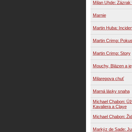
Milan Uhde: Zázrak
Marnie
Martin Huba: Inciden
Martin Crimp: Pokusy
Martin Crimp: Story
Mouchy, Blázen a je
Milarepova chuť
Marná lásky snaha
Michael Chabon: Úž
Kavaliera a Claye
Michael Chabon: Žid
Markýz de Sade: Julie