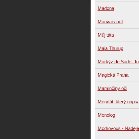
Madona
Mauvais oeil
Můj táta
Maja Thurup
Markýz de Sade: Ju
Magická Praha
Maminčiny oči
Morytát, který napsal
Monolog
Modrovous - Naděje