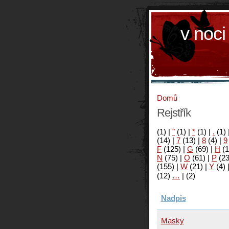
v noci
Domů
Rejstřík
(1)
|
"
(1)
|
*
(1)
|
.
(1)
(14)
|
7
(13)
|
8
(4)
|
9
F
(125)
|
G
(69)
|
H
(1
N
(75)
|
O
(61)
|
P
(2
(155)
|
W
(21)
|
Y
(4)
(12)
…
|
(2)
Nadpis
Masky