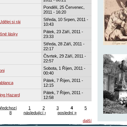
Pondělí, 25 Červenec,
2011 - 16:20
Středa, 10 Srpen, 2011 -
dělej si ráj
10:43
Pátek, 23 Září, 2011 -
šné lásky
23:33
Středa, 28 Září, 2011 -
22:17
Čtvrtek, 29 Září, 2011 -
22:57
Sobota, 1 Říjen, 2011 -
oni
00:40
Pátek, 7 Říjen, 2011 -
ablanca
12:15
Pátek, 7 Říjen, 2011 -
ing Hazard
12:58
předchozí
1
2
3
4
5
8
následující ›
poslední »
další