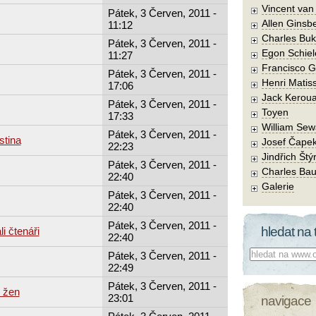
Vincent va
Pátek, 3 Červen, 2011 -
Allen Ginsb
11:12
Charles Buk
Pátek, 3 Červen, 2011 -
Egon Schiel
11:27
Francisco 
Pátek, 3 Červen, 2011 -
Henri Matis
17:06
Jack Kerou
Pátek, 3 Červen, 2011 -
Toyen
17:33
William Sew
Pátek, 3 Červen, 2011 -
stina
Josef Čape
22:23
Jindřich Štý
Pátek, 3 Červen, 2011 -
Charles Bau
22:40
Galerie
Pátek, 3 Červen, 2011 -
22:40
Pátek, 3 Červen, 2011 -
hledat na 
i čtenáři
22:40
Co hledat:
Pátek, 3 Červen, 2011 -
22:49
Pátek, 3 Červen, 2011 -
 žen
23:01
navigace