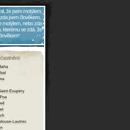
nil, že jsem motýlem,
 zda jsem člověkem,
 je motýlem, nebo zda
, kterému se zdá, že
 člověkem“
účastnění
daha
bal
íma
Saint-Exupéry
 Poe
ell
et
ch
ulouse-Lautrec
in