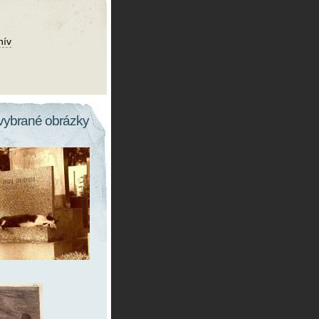
hív
vybrané obrázky