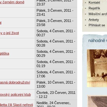
Pátek, 3 Červen, 2011 -
 v černém domě
Kontakt
23:37
Rejstřík
Pátek, 3 Červen, 2011 -
Měsíční arc
23:41
Ankety
Pátek, 3 Červen, 2011 -
t
23:58
Přihlásit se
Sobota, 4 Červen, 2011 -
 o její život
00:27
náhodně 
Sobota, 4 Červen, 2011 -
00:28
Sobota, 4 Červen, 2011 -
ptiška
00:29
Sobota, 4 Červen, 2011 -
01:19
Sobota, 4 Červen, 2011 -
17:06
asná dobrodružství
Pátek, 10 Červen, 2011 -
13:00
Čtvrtek, 23 Červen, 2011
ovský policejní klub
- 12:12
Neděle, 24 Červenec,
tta čili Slasti neřesti
2011 - 00:21