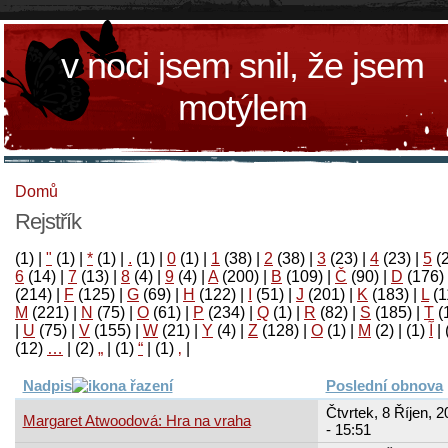
v noci jsem snil, že jsem
motýlem
Domů
Rejstřík
(1)
|
"
(1)
|
*
(1)
|
.
(1)
|
0
(1)
|
1
(38)
|
2
(38)
|
3
(23)
|
4
(23)
|
5
(
6
(14)
|
7
(13)
|
8
(4)
|
9
(4)
|
A
(200)
|
B
(109)
|
Č
(90)
|
D
(176)
(214)
|
F
(125)
|
G
(69)
|
H
(122)
|
I
(51)
|
J
(201)
|
K
(183)
|
L
(1
M
(221)
|
N
(75)
|
O
(61)
|
P
(234)
|
Q
(1)
|
R
(82)
|
S
(185)
|
T
(
|
U
(75)
|
V
(155)
|
W
(21)
|
Y
(4)
|
Z
(128)
|
Ο
(1)
|
М
(2)
|
(1)
آ
|
(12)
…
|
(2)
„
|
(1)
“
|
(1)
‚
|
Nadpis
Poslední obnova
Čtvrtek, 8 Říjen, 
Margaret Atwoodová: Hra na vraha
- 15:51