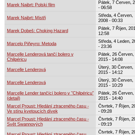
Pátek, 7 Červen, 
Marek Najbrt: Polski film
- 06:58
Středa, 4 Červen,
Marek Najbrt: Mistři
2008 - 00:33
Pátek, 7 Říjen, 201
Marek Dobeš: Choking Hazard
12:58
Středa, 4 Leden, 
Marcelo Piñeyro: Metoda
- 23:36
Marcelle Lenderová tančí bolero v
Pátek, 26 Červen,
Chilpéricu
2015 - 14:08
Úterý, 30 Červen,
Marcelle Lenderová
2015 - 14:12
Úterý, 30 Červen,
Marcelle Lenderová
2015 - 10:29
Marcelle Lender tančící bolero v "Chilpéricu"
Pátek, 26 Červen,
(detail)
2015 - 14:40
Marcel Proust: Hledání ztraceného času -
Čtvrtek, 7 Říjen, 
Ve stínu kvetoucích dívek
- 09:28
Marcel Proust: Hledání ztraceného času -
Čtvrtek, 7 Říjen, 
Svět Swannových
- 09:19
Čtvrtek, 7 Říjen, 
Marcel Proust: Hledání ztraceného času