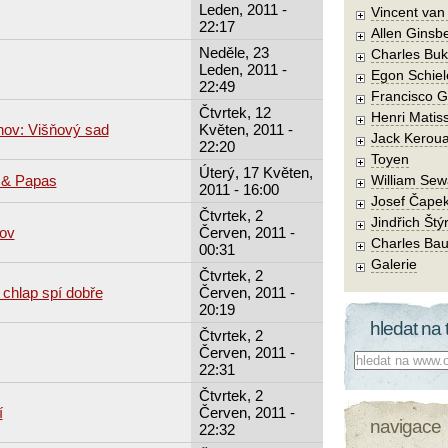
Leden, 2011 -
Vincent va
22:17
Allen Ginsb
Neděle, 23
Charles Buk
Leden, 2011 -
Egon Schiel
22:49
Francisco 
Čtvrtek, 12
Henri Matis
hov: Višňový sad
Květen, 2011 -
Jack Kerou
22:20
Toyen
Úterý, 17 Květen,
s & Papas
William Sew
2011 - 16:00
Josef Čape
Čtvrtek, 2
Jindřich Štý
rov
Červen, 2011 -
Charles Bau
00:31
Galerie
Čtvrtek, 2
 chlap spí dobře
Červen, 2011 -
20:19
hledat na 
Čtvrtek, 2
Červen, 2011 -
Co hledat:
22:31
Čtvrtek, 2
í
Červen, 2011 -
navigace
22:32