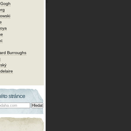
n Gogh
erg
owski
e
Goya
se
ac
ard Burroughs
k
rský
delaire
této stránce