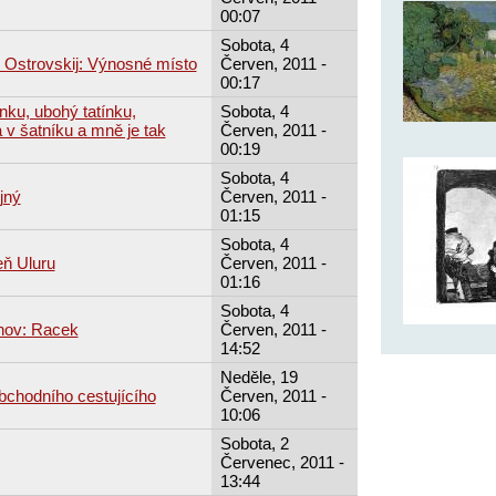
00:07
Sobota, 4
č Ostrovskij: Výnosné místo
Červen, 2011 -
00:17
ínku, ubohý tatínku,
Sobota, 4
 v šatníku a mně je tak
Červen, 2011 -
00:19
Sobota, 4
jný
Červen, 2011 -
01:15
Sobota, 4
eň Uluru
Červen, 2011 -
01:16
Sobota, 4
hov: Racek
Červen, 2011 -
14:52
Neděle, 19
obchodního cestujícího
Červen, 2011 -
10:06
Sobota, 2
Červenec, 2011 -
13:44