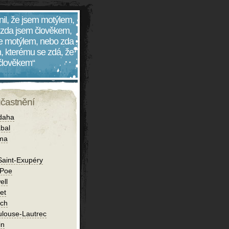
nil, že jsem motýlem,
 zda jsem člověkem,
 je motýlem, nebo zda
, kterému se zdá, že
 člověkem“
účastnění
daha
bal
íma
Saint-Exupéry
 Poe
ell
et
ch
ulouse-Lautrec
in