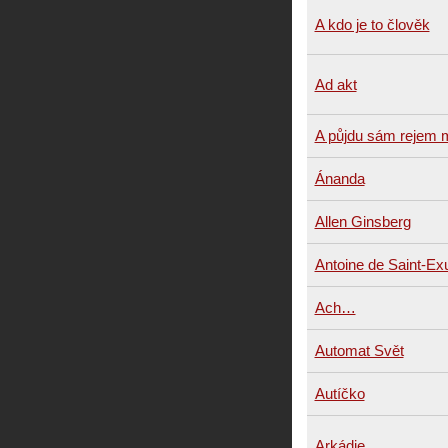
A kdo je to člověk
Ad akt
A půjdu sám rejem 
Ánanda
Allen Ginsberg
Antoine de Saint-Ex
Ach…
Automat Svět
Autíčko
Arkádie