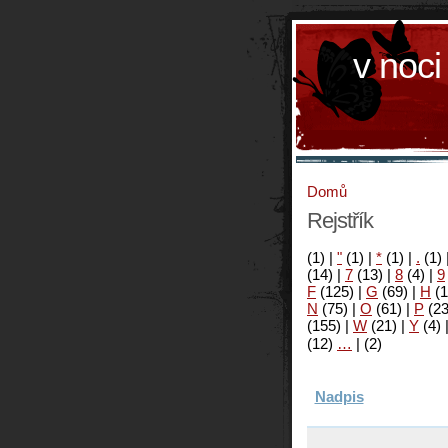
v noci
Domů
Rejstřík
(1)
|
"
(1)
|
*
(1)
|
.
(1)
(14)
|
7
(13)
|
8
(4)
|
9
F
(125)
|
G
(69)
|
H
(1
N
(75)
|
O
(61)
|
P
(2
(155)
|
W
(21)
|
Y
(4)
(12)
…
|
(2)
Nadpis