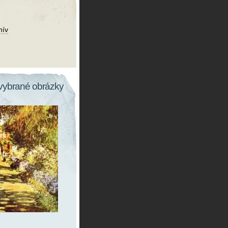
hív
vybrané obrázky