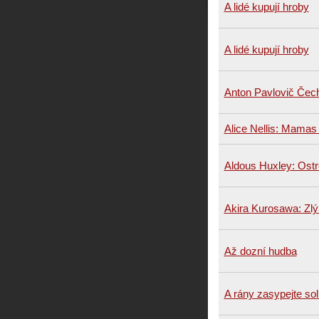
A lidé kupují hroby
A lidé kupují hroby
Anton Pavlovič Čec
Alice Nellis: Mama
Aldous Huxley: Ost
Akira Kurosawa: Zlý
Až dozní hudba
A rány zasypejte sol