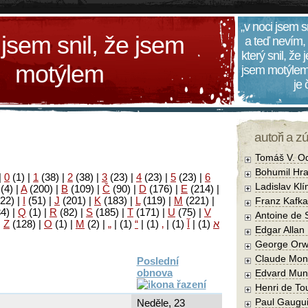
„v noci jsem s
 jsem snil, že jsem
a teď nevím,
který snil, že
motýlem
jsem motýlem
je
autoři a z
Tomáš V. O
Bohumil Hra
|
0
(1)
|
1
(38)
|
2
(38)
|
3
(23)
|
4
(23)
|
5
(23)
|
6
Ladislav Kl
(4)
|
A
(200)
|
B
(109)
|
Č
(90)
|
D
(176)
|
E
(214)
|
22)
|
I
(51)
|
J
(201)
|
K
(183)
|
L
(119)
|
M
(221)
|
Franz Kafka
34)
|
Q
(1)
|
R
(82)
|
S
(185)
|
T
(171)
|
U
(75)
|
V
Antoine de 
|
Z
(128)
|
Ο
(1)
|
М
(2)
|
„
|
(1)
“
|
(1)
‚
|
(1)
آ
|
(1)
א
Edgar Allan
George Orw
Claude Mon
Poslední
obnova
Edvard Mun
Henri de To
Paul Gaugu
Neděle, 23