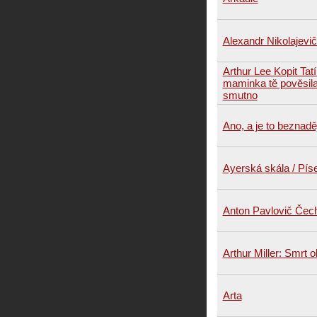
Alexandr Nikolajevi
Arthur Lee Kopit Tat
maminka tě pověsila
smutno
Ano, a je to beznadě
Ayerská skála / Pís
Anton Pavlovič Čec
Arthur Miller: Smrt 
Arta