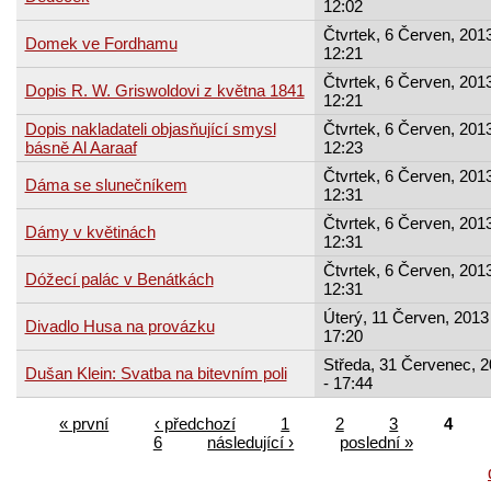
12:02
Čtvrtek, 6 Červen, 2013
Domek ve Fordhamu
12:21
Čtvrtek, 6 Červen, 2013
Dopis R. W. Griswoldovi z května 1841
12:21
Dopis nakladateli objasňující smysl
Čtvrtek, 6 Červen, 2013
básně Al Aaraaf
12:23
Čtvrtek, 6 Červen, 2013
Dáma se slunečníkem
12:31
Čtvrtek, 6 Červen, 2013
Dámy v květinách
12:31
Čtvrtek, 6 Červen, 2013
Dóžecí palác v Benátkách
12:31
Úterý, 11 Červen, 2013 
Divadlo Husa na provázku
17:20
Středa, 31 Červenec, 
Dušan Klein: Svatba na bitevním poli
- 17:44
« první
‹ předchozí
1
2
3
4
6
následující ›
poslední »