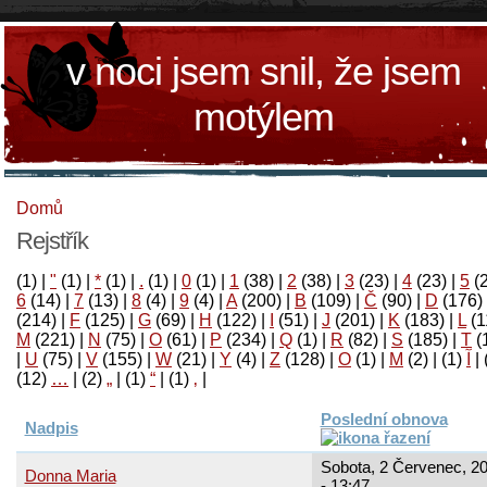
v noci jsem snil, že jsem
motýlem
Domů
Rejstřík
(1)
|
"
(1)
|
*
(1)
|
.
(1)
|
0
(1)
|
1
(38)
|
2
(38)
|
3
(23)
|
4
(23)
|
5
(
6
(14)
|
7
(13)
|
8
(4)
|
9
(4)
|
A
(200)
|
B
(109)
|
Č
(90)
|
D
(176)
(214)
|
F
(125)
|
G
(69)
|
H
(122)
|
I
(51)
|
J
(201)
|
K
(183)
|
L
(1
M
(221)
|
N
(75)
|
O
(61)
|
P
(234)
|
Q
(1)
|
R
(82)
|
S
(185)
|
T
(
|
U
(75)
|
V
(155)
|
W
(21)
|
Y
(4)
|
Z
(128)
|
Ο
(1)
|
М
(2)
|
(1)
آ
|
(12)
…
|
(2)
„
|
(1)
“
|
(1)
‚
|
Poslední obnova
Nadpis
Sobota, 2 Červenec, 2
Donna Maria
- 13:47