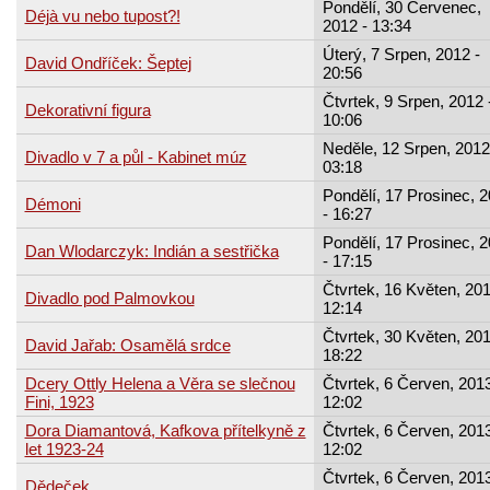
Pondělí, 30 Červenec,
Déjà vu nebo tupost?!
2012 - 13:34
Úterý, 7 Srpen, 2012 -
David Ondříček: Šeptej
20:56
Čtvrtek, 9 Srpen, 2012 
Dekorativní figura
10:06
Neděle, 12 Srpen, 2012
Divadlo v 7 a půl - Kabinet múz
03:18
Pondělí, 17 Prosinec, 
Démoni
- 16:27
Pondělí, 17 Prosinec, 
Dan Wlodarczyk: Indián a sestřička
- 17:15
Čtvrtek, 16 Květen, 201
Divadlo pod Palmovkou
12:14
Čtvrtek, 30 Květen, 201
David Jařab: Osamělá srdce
18:22
Dcery Ottly Helena a Věra se slečnou
Čtvrtek, 6 Červen, 2013
Fini, 1923
12:02
Dora Diamantová, Kafkova přítelkyně z
Čtvrtek, 6 Červen, 2013
let 1923-24
12:02
Čtvrtek, 6 Červen, 2013
Dědeček