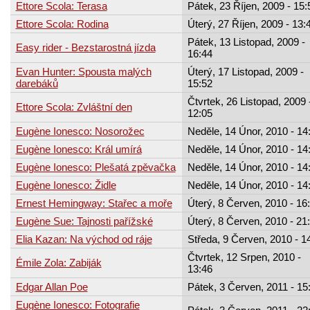
Ettore Scola: Terasa
Pátek, 23 Říjen, 2009 - 15:
Ettore Scola: Rodina
Úterý, 27 Říjen, 2009 - 13:
Pátek, 13 Listopad, 2009 -
Easy rider - Bezstarostná jízda
16:44
Evan Hunter: Spousta malých
Úterý, 17 Listopad, 2009 -
darebáků
15:52
Čtvrtek, 26 Listopad, 2009 
Ettore Scola: Zvláštní den
12:05
Eugène Ionesco: Nosorožec
Neděle, 14 Únor, 2010 - 14
Eugène Ionesco: Král umírá
Neděle, 14 Únor, 2010 - 14
Eugène Ionesco: Plešatá zpěvačka
Neděle, 14 Únor, 2010 - 14
Eugène Ionesco: Židle
Neděle, 14 Únor, 2010 - 14
Ernest Hemingway: Stařec a moře
Úterý, 8 Červen, 2010 - 16
Eugène Sue: Tajnosti pařížské
Úterý, 8 Červen, 2010 - 21
Elia Kazan: Na východ od ráje
Středa, 9 Červen, 2010 - 1
Čtvrtek, 12 Srpen, 2010 -
Émile Zola: Zabiják
13:46
Edgar Allan Poe
Pátek, 3 Červen, 2011 - 15
Eugène Ionesco: Fotografie