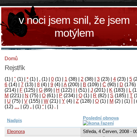
v noci jsem snil, že jsem
motýlem
Domů
Rejstřík
(1)
|
"
(1)
|
*
(1)
|
.
(1)
|
0
(1)
|
1
(38)
|
2
(38)
|
3
(23)
|
4
(23)
|
5
(
6
(14)
|
7
(13)
|
8
(4)
|
9
(4)
|
A
(200)
|
B
(109)
|
Č
(90)
|
D
(176)
(214)
|
F
(125)
|
G
(69)
|
H
(122)
|
I
(51)
|
J
(201)
|
K
(183)
|
L
(1
M
(221)
|
N
(75)
|
O
(61)
|
P
(234)
|
Q
(1)
|
R
(82)
|
S
(185)
|
T
(
|
U
(75)
|
V
(155)
|
W
(21)
|
Y
(4)
|
Z
(128)
|
Ο
(1)
|
М
(2)
|
(1)
آ
|
(12)
…
|
(2)
„
|
(1)
“
|
(1)
‚
|
Poslední obnova
Nadpis
Eleonora
Středa, 4 Červen, 2008 - 0