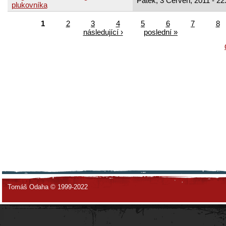
Pátek, 3 Červen, 2011 - 22
plukovníka
1
2
3
4
5
6
7
8
následující ›
poslední »
Tomáš Odaha © 1999-2022