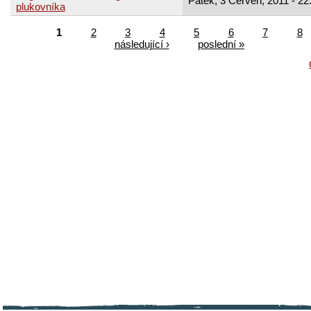
Pátek, 3 Červen, 2011 - 22
plukovníka
1
2
3
4
5
6
7
8
následující ›
poslední »