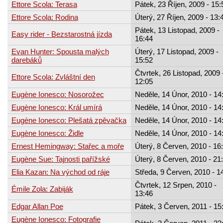
Ettore Scola: Terasa
Pátek, 23 Říjen, 2009 - 15:
Ettore Scola: Rodina
Úterý, 27 Říjen, 2009 - 13:
Pátek, 13 Listopad, 2009 -
Easy rider - Bezstarostná jízda
16:44
Evan Hunter: Spousta malých
Úterý, 17 Listopad, 2009 -
darebáků
15:52
Čtvrtek, 26 Listopad, 2009 
Ettore Scola: Zvláštní den
12:05
Eugène Ionesco: Nosorožec
Neděle, 14 Únor, 2010 - 14
Eugène Ionesco: Král umírá
Neděle, 14 Únor, 2010 - 14
Eugène Ionesco: Plešatá zpěvačka
Neděle, 14 Únor, 2010 - 14
Eugène Ionesco: Židle
Neděle, 14 Únor, 2010 - 14
Ernest Hemingway: Stařec a moře
Úterý, 8 Červen, 2010 - 16
Eugène Sue: Tajnosti pařížské
Úterý, 8 Červen, 2010 - 21
Elia Kazan: Na východ od ráje
Středa, 9 Červen, 2010 - 1
Čtvrtek, 12 Srpen, 2010 -
Émile Zola: Zabiják
13:46
Edgar Allan Poe
Pátek, 3 Červen, 2011 - 15
Eugène Ionesco: Fotografie