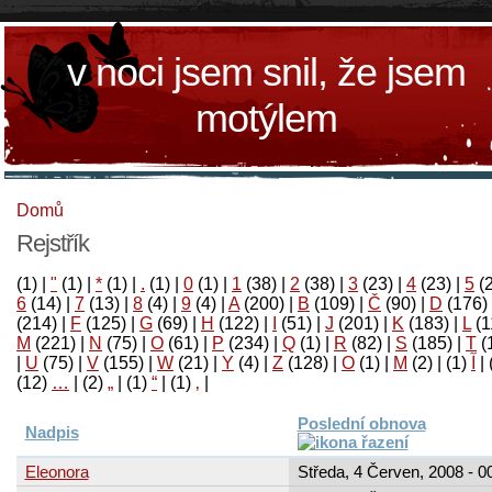
v noci jsem snil, že jsem
motýlem
Domů
Rejstřík
(1)
|
"
(1)
|
*
(1)
|
.
(1)
|
0
(1)
|
1
(38)
|
2
(38)
|
3
(23)
|
4
(23)
|
5
(
6
(14)
|
7
(13)
|
8
(4)
|
9
(4)
|
A
(200)
|
B
(109)
|
Č
(90)
|
D
(176)
(214)
|
F
(125)
|
G
(69)
|
H
(122)
|
I
(51)
|
J
(201)
|
K
(183)
|
L
(1
M
(221)
|
N
(75)
|
O
(61)
|
P
(234)
|
Q
(1)
|
R
(82)
|
S
(185)
|
T
(
|
U
(75)
|
V
(155)
|
W
(21)
|
Y
(4)
|
Z
(128)
|
Ο
(1)
|
М
(2)
|
(1)
آ
|
(12)
…
|
(2)
„
|
(1)
“
|
(1)
‚
|
Poslední obnova
Nadpis
Eleonora
Středa, 4 Červen, 2008 - 0