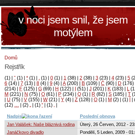
v noci jsem snil, že jsem
motýlem
Domů
Rejstřík
(1)
|
"
(1)
|
*
(1)
|
.
(1)
|
0
(1)
|
1
(38)
|
2
(38)
|
3
(23)
|
4
(23)
|
5
(
6
(14)
|
7
(13)
|
8
(4)
|
9
(4)
|
A
(200)
|
B
(109)
|
Č
(90)
|
D
(176)
(214)
|
F
(125)
|
G
(69)
|
H
(122)
|
I
(51)
|
J
(201)
|
K
(183)
|
L
(1
M
(221)
|
N
(75)
|
O
(61)
|
P
(234)
|
Q
(1)
|
R
(82)
|
S
(185)
|
T
(
|
U
(75)
|
V
(155)
|
W
(21)
|
Y
(4)
|
Z
(128)
|
Ο
(1)
|
М
(2)
|
(1)
آ
|
(12)
…
|
(2)
„
|
(1)
“
|
(1)
‚
|
Nadpis
Poslední obnova
Jan Valášek: Naše bláznivá rodina
Úterý, 26 Červen, 2012 - 23
Janáčkovo divadlo
Pondělí, 5 Leden, 2009 - 01