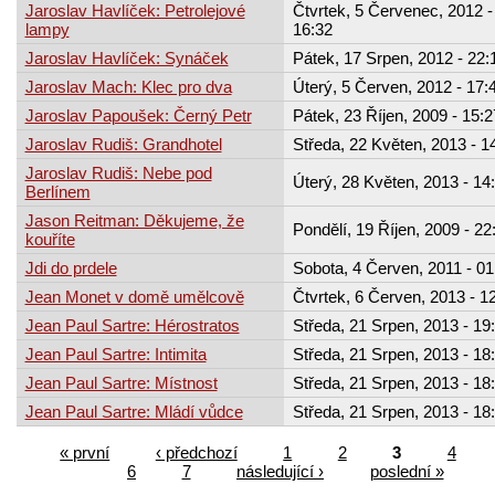
Jaroslav Havlíček: Petrolejové
Čtvrtek, 5 Červenec, 2012 -
lampy
16:32
Jaroslav Havlíček: Synáček
Pátek, 17 Srpen, 2012 - 22:
Jaroslav Mach: Klec pro dva
Úterý, 5 Červen, 2012 - 17:
Jaroslav Papoušek: Černý Petr
Pátek, 23 Říjen, 2009 - 15:2
Jaroslav Rudiš: Grandhotel
Středa, 22 Květen, 2013 - 1
Jaroslav Rudiš: Nebe pod
Úterý, 28 Květen, 2013 - 14
Berlínem
Jason Reitman: Děkujeme, že
Pondělí, 19 Říjen, 2009 - 22
kouříte
Jdi do prdele
Sobota, 4 Červen, 2011 - 01
Jean Monet v domě umělcově
Čtvrtek, 6 Červen, 2013 - 1
Jean Paul Sartre: Hérostratos
Středa, 21 Srpen, 2013 - 19
Jean Paul Sartre: Intimita
Středa, 21 Srpen, 2013 - 18
Jean Paul Sartre: Místnost
Středa, 21 Srpen, 2013 - 18
Jean Paul Sartre: Mládí vůdce
Středa, 21 Srpen, 2013 - 18
« první
‹ předchozí
1
2
3
4
6
7
následující ›
poslední »